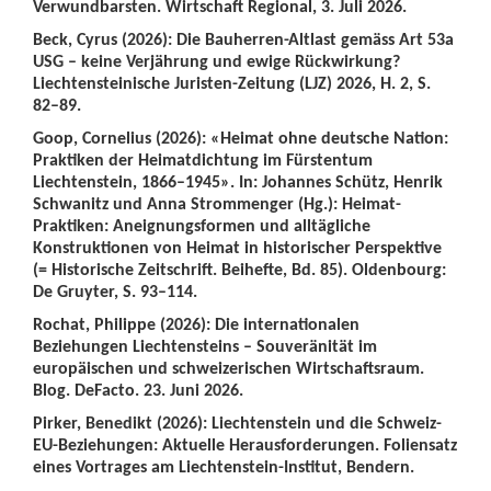
Verwundbarsten. Wirtschaft Regional, 3. Juli 2026.
Beck, Cyrus (2026): Die Bauherren-Altlast gemäss Art 53a
USG – keine Verjährung und ewige Rückwirkung?
Liechtensteinische Juristen-Zeitung (LJZ) 2026, H. 2, S.
82–89.
Goop, Cornelius (2026): «Heimat ohne deutsche Nation:
Praktiken der Heimatdichtung im Fürstentum
Liechtenstein, 1866–1945». In: Johannes Schütz, Henrik
Schwanitz und Anna Strommenger (Hg.): Heimat-
Praktiken: Aneignungsformen und alltägliche
Konstruktionen von Heimat in historischer Perspektive
(= Historische Zeitschrift. Beihefte, Bd. 85). Oldenbourg:
De Gruyter, S. 93–114.
Rochat, Philippe (2026): Die internationalen
Beziehungen Liechtensteins – Souveränität im
europäischen und schweizerischen Wirtschaftsraum.
Blog. DeFacto. 23. Juni 2026.
Pirker, Benedikt (2026): Liechtenstein und die Schweiz-
EU-Beziehungen: Aktuelle Herausforderungen. Foliensatz
eines Vortrages am Liechtenstein-Institut, Bendern.