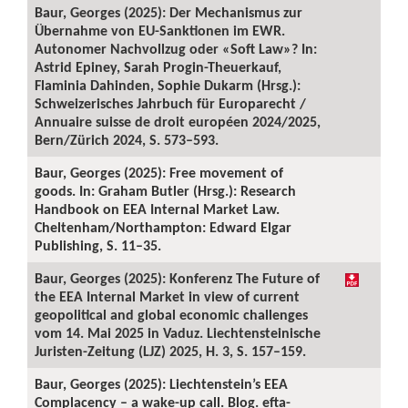
Baur, Georges (2025): Der Mechanismus zur
Übernahme von EU-Sanktionen im EWR.
Autonomer Nachvollzug oder «Soft Law»? In:
Astrid Epiney, Sarah Progin-Theuerkauf,
Flaminia Dahinden, Sophie Dukarm (Hrsg.):
Schweizerisches Jahrbuch für Europarecht /
Annuaire suisse de droit européen 2024/2025,
Bern/Zürich 2024, S. 573–593.
Baur, Georges (2025): Free movement of
goods. In: Graham Butler (Hrsg.): Research
Handbook on EEA Internal Market Law.
Cheltenham/Northampton: Edward Elgar
Publishing, S. 11–35.
Baur, Georges (2025): Konferenz The Future of
the EEA Internal Market in view of current
geopolitical and global economic challenges
vom 14. Mai 2025 in Vaduz. Liechtensteinische
Juristen-Zeitung (LJZ) 2025, H. 3, S. 157–159.
Baur, Georges (2025): Liechtenstein’s EEA
Complacency – a wake-up call. Blog. efta-