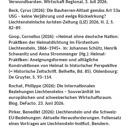
Verwundbarsten. Wirtschaft Regional, 3. Juli 2026.
Beck, Cyrus (2026): Die Bauherren-Altlast gemäss Art 53a
USG – keine Verjährung und ewige Rückwirkung?
Liechtensteinische Juristen-Zeitung (LJZ) 2026, H. 2, S.
82–89.
Goop, Cornelius (2026): «Heimat ohne deutsche Nation:
Praktiken der Heimatdichtung im Fürstentum
Liechtenstein, 1866–1945». In: Johannes Schütz, Henrik
Schwanitz und Anna Strommenger (Hg.): Heimat-
Praktiken: Aneignungsformen und alltägliche
Konstruktionen von Heimat in historischer Perspektive
(= Historische Zeitschrift. Beihefte, Bd. 85). Oldenbourg:
De Gruyter, S. 93–114.
Rochat, Philippe (2026): Die internationalen
Beziehungen Liechtensteins – Souveränität im
europäischen und schweizerischen Wirtschaftsraum.
Blog. DeFacto. 23. Juni 2026.
Pirker, Benedikt (2026): Liechtenstein und die Schweiz-
EU-Beziehungen: Aktuelle Herausforderungen. Foliensatz
eines Vortrages am Liechtenstein-Institut, Bendern.