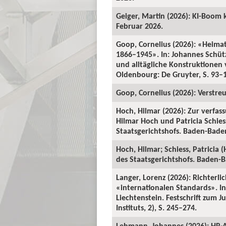
Geiger, Martin (2026): KI-Boom 
Februar 2026.
Goop, Cornelius (2026): «Heima
1866–1945». In: Johannes Schü
und alltägliche Konstruktionen v
Oldenbourg: De Gruyter, S. 93–
Goop, Cornelius (2026): Verstre
Hoch, Hilmar (2026): Zur verfas
Hilmar Hoch und Patricia Schiess
Staatsgerichtshofs. Baden-Baden:
Hoch, Hilmar; Schiess, Patricia 
des Staatsgerichtshofs. Baden-Ba
Langer, Lorenz (2026): Richterl
«internationalen Standards». In:
Liechtenstein. Festschrift zum 
Instituts, 2), S. 245–274.
Lehmann, Johannes (2026): HR-A