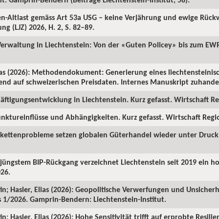
ren-Altlast gemäss Art 53a USG – keine Verjährung und ewige Rüc
ng (LJZ) 2026, H. 2, S. 82–89.
 Verwaltung in Liechtenstein: Von der «Guten Policey» bis zum EWR
as (2026): Methodendokument: Generierung eines liechtensteinisc
rend auf schweizerischen Preisdaten. Internes Manuskript zuhanden
ftigungsentwicklung in Liechtenstein. Kurz gefasst. Wirtschaft Reg
nktureinflüsse und Abhängigkeiten. Kurz gefasst. Wirtschaft Region
rkettenprobleme setzen globalen Güterhandel wieder unter Druck. 
z jüngstem BIP-Rückgang verzeichnet Liechtenstein seit 2019 ein 
026.
in; Hasler, Elias (2026): Geopolitische Verwerfungen und Unsicherh
us 1/2026. Gamprin-Bendern: Liechtenstein-Institut.
; Hasler, Elias (2026): Hohe Sensitivität trifft auf erprobte Resilie