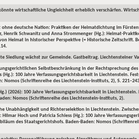
könnte wirtschaftliche Ungleichheit erheblich verschärfen. Wirtsch
t ohne deutsche Nation: Praktiken der Heimatdichtung im Fürsten
tz, Henrik Schwanitz und Anna Strommenger (Hg.): Heimat-Prakti
on Heimat in historischer Perspektive (= Historische Zeitschrift. Be
114.
ute Siedlung wächst zur Gemeinde. Gastbeitrag. Liechtensteiner Vat
sungsgerichtlichen Selbstbeschränkung in der Rechtsprechung des S
 (Hg.): 100 Jahre Verfassungsgerichtsbarkeit in Liechtenstein. Fes
 Nomos (Schriftenreihe des Liechtenstein-Instituts, 2), S. 221–243
(Hg.) (2026): 100 Jahre Verfassungsgerichtsbarkeit in Liechtenstein.
den: Nomos (Schriftenreihe des Liechtenstein-Instituts, 2).
iche Unabhängigkeit und Richterselektion in Liechtenstein. Zwische
 Hilmar Hoch und Patricia Schiess (Hg.): 100 Jahre Verfassungsgeri
Jubiläum des Staatsgerichtshofs. Baden-Baden: Nomos (Schriftenrei
nalytics: Personalführung zwischen Algorithmus und Autonomie. 