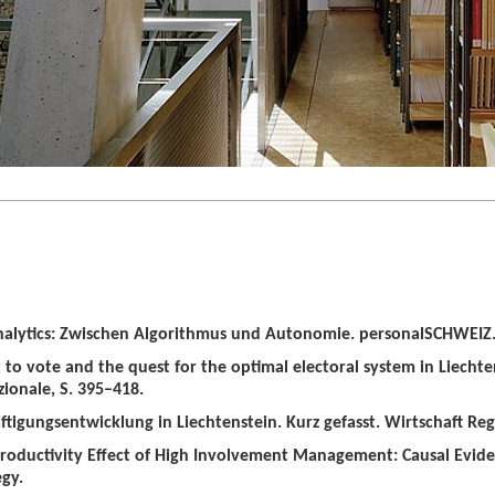
alytics: Zwischen Algorithmus und Autonomie. personalSCHWEIZ. 
t to vote and the quest for the optimal electoral system in Liechten
zionale, S. 395–418.
tigungsentwicklung in Liechtenstein. Kurz gefasst. Wirtschaft Regio
roductivity Effect of High Involvement Management: Causal Evid
gy.