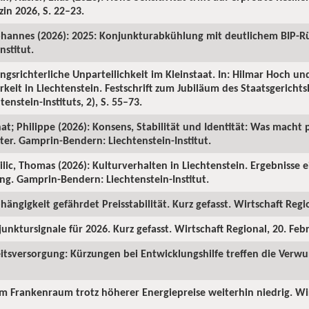
in 2026, S. 22–23.
ohannes (2026): 2025: Konjunkturabkühlung mit deutlichem BIP-R
nstitut.
ngsrichterliche Unparteilichkeit im Kleinstaat. In: Hilmar Hoch und
rkeit in Liechtenstein. Festschrift zum Jubiläum des Staatsgericht
enstein-Instituts, 2), S. 55–73.
hat; Philippe (2026): Konsens, Stabilität und Identität: Was macht p
ter. Gamprin-Bendern: Liechtenstein-Institut.
Milic, Thomas (2026): Kulturverhalten in Liechtenstein. Ergebnisse 
ng. Gamprin-Bendern: Liechtenstein-Institut.
hängigkeit gefährdet Preisstabilität. Kurz gefasst. Wirtschaft Regi
junktursignale für 2026. Kurz gefasst. Wirtschaft Regional, 20. Feb
itsversorgung: Kürzungen bei Entwicklungshilfe treffen die Verw
 im Frankenraum trotz höherer Energiepreise weiterhin niedrig. Wi