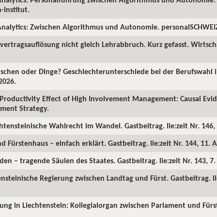
Institut.
nalytics: Zwischen Algorithmus und Autonomie. personalSCHWEIZ.
ertragsauflösung nicht gleich Lehrabbruch. Kurz gefasst. Wirtscha
chen oder Dinge? Geschlechterunterschiede bei der Berufswahl in
2026.
Productivity Effect of High Involvement Management: Causal Ev
ment Strategy.
chtensteinische Wahlrecht im Wandel. Gastbeitrag. lie:zeit Nr. 146, 
d Fürstenhaus – einfach erklärt. Gastbeitrag. lie:zeit Nr. 144, 11. A
en – tragende Säulen des Staates. Gastbeitrag. lie:zeit Nr. 143, 7
ensteinische Regierung zwischen Landtag und Fürst. Gastbeitrag. lie
rung in Liechtenstein: Kollegialorgan zwischen Parlament und Fürst