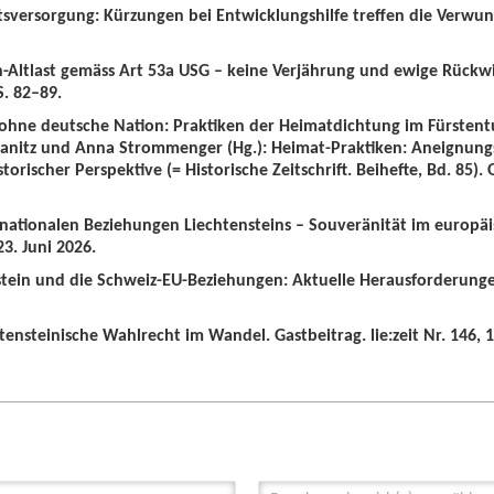
tsversorgung: Kürzungen bei Entwicklungshilfe treffen die Verwun
n-Altlast gemäss Art 53a USG – keine Verjährung und ewige Rückw
S. 82–89.
 ohne deutsche Nation: Praktiken der Heimatdichtung im Fürstent
wanitz und Anna Strommenger (Hg.): Heimat-Praktiken: Aneignung
orischer Perspektive (= Historische Zeitschrift. Beihefte, Bd. 85).
ernationalen Beziehungen Liechtensteins – Souveränität im europä
3. Juni 2026.
nstein und die Schweiz-EU-Beziehungen: Aktuelle Herausforderunge
tensteinische Wahlrecht im Wandel. Gastbeitrag. lie:zeit Nr. 146, 1