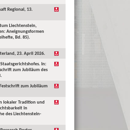
aft Regional, 13.
tum Liechtenstein,
ken: Aneignungsformen
ihefte, Bd. 85).
erland, 23. April 2026.
taatsgerichtshofes. In:
tschrift zum Jubiläum des
.
 Festschrift zum Jubiläum
n lokaler Tradition und
chtsbarkeit in
he des Liechtenstein-
Research Poster.