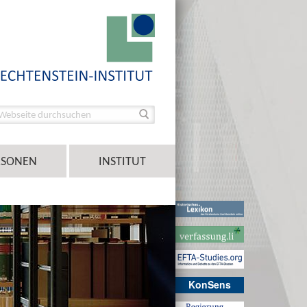
RSONEN
INSTITUT
KonSens