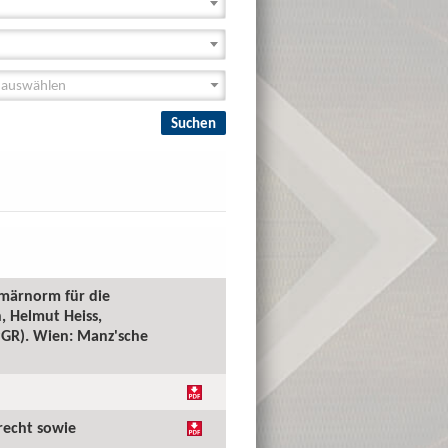
imärnorm für die
, Helmut Heiss,
(PGR). Wien: Manz'sche
recht sowie