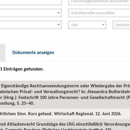
Forschungsbereich(e) auswählen
Schriftenreihe auswählen
Dokumente anzeigen
1 Einträgen gefunden.
GR: Eigenständige Rechtsanwendungsnorm oder Wiedergabe der Pr
inischen Privat- und Verwaltungsrecht? In: Alexandra Butterstein
 (Hrsg.): Festschrift 100 Jahre Personen- und Gesellschaftsrecht 
ndlung, S. 25–40.
htlichen Sinn. Kurz gefasst. Wirtschaft Regional, 12. Juni 2026.
 und Altlastenrecht Grundzüge des USG einschließlich Verordnungs
. Gamprin-Bendern (Beiträge Liechtenstein-Institut, 58).