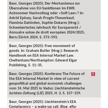
Baur, Georges (2025): Der Mechanismus zur
Übernahme von EU-Sanktionen im EWR.
Autonomer Nachvollzug oder «Soft Law»? In:
Astrid Epiney, Sarah Progin-Theuerkauf,
Flaminia Dahinden, Sophie Dukarm (Hrsg.):
Schweizerisches Jahrbuch für Europarecht /
Annuaire suisse de droit européen 2024/2025,
Bern/Zürich 2024, S. 573–593.
Baur, Georges (2025): Free movement of
goods. In: Graham Butler (Hrsg.): Research
Handbook on EEA Internal Market Law.
Cheltenham/Northampton: Edward Elgar
Publishing, S. 11–35.
Baur, Georges (2025): Konferenz The Future of
the EEA Internal Market in view of current
geopolitical and global economic challenges
vom 14. Mai 2025 in Vaduz. Liechtensteinische
Juristen-Zeitung (LJZ) 2025, H. 3, S. 157–159.
Baur, Georges (2025): Liechtenstein’s EEA
Complacency – a wake-up call. Blog. efta-