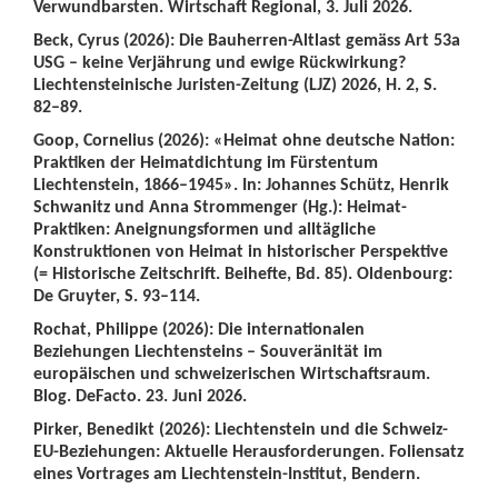
Verwundbarsten. Wirtschaft Regional, 3. Juli 2026.
Beck, Cyrus (2026): Die Bauherren-Altlast gemäss Art 53a
USG – keine Verjährung und ewige Rückwirkung?
Liechtensteinische Juristen-Zeitung (LJZ) 2026, H. 2, S.
82–89.
Goop, Cornelius (2026): «Heimat ohne deutsche Nation:
Praktiken der Heimatdichtung im Fürstentum
Liechtenstein, 1866–1945». In: Johannes Schütz, Henrik
Schwanitz und Anna Strommenger (Hg.): Heimat-
Praktiken: Aneignungsformen und alltägliche
Konstruktionen von Heimat in historischer Perspektive
(= Historische Zeitschrift. Beihefte, Bd. 85). Oldenbourg:
De Gruyter, S. 93–114.
Rochat, Philippe (2026): Die internationalen
Beziehungen Liechtensteins – Souveränität im
europäischen und schweizerischen Wirtschaftsraum.
Blog. DeFacto. 23. Juni 2026.
Pirker, Benedikt (2026): Liechtenstein und die Schweiz-
EU-Beziehungen: Aktuelle Herausforderungen. Foliensatz
eines Vortrages am Liechtenstein-Institut, Bendern.