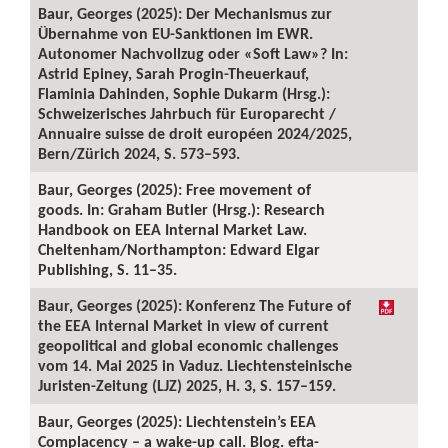
Baur, Georges (2025): Der Mechanismus zur
Übernahme von EU-Sanktionen im EWR.
Autonomer Nachvollzug oder «Soft Law»? In:
Astrid Epiney, Sarah Progin-Theuerkauf,
Flaminia Dahinden, Sophie Dukarm (Hrsg.):
Schweizerisches Jahrbuch für Europarecht /
Annuaire suisse de droit européen 2024/2025,
Bern/Zürich 2024, S. 573–593.
Baur, Georges (2025): Free movement of
goods. In: Graham Butler (Hrsg.): Research
Handbook on EEA Internal Market Law.
Cheltenham/Northampton: Edward Elgar
Publishing, S. 11–35.
Baur, Georges (2025): Konferenz The Future of
the EEA Internal Market in view of current
geopolitical and global economic challenges
vom 14. Mai 2025 in Vaduz. Liechtensteinische
Juristen-Zeitung (LJZ) 2025, H. 3, S. 157–159.
Baur, Georges (2025): Liechtenstein’s EEA
Complacency – a wake-up call. Blog. efta-