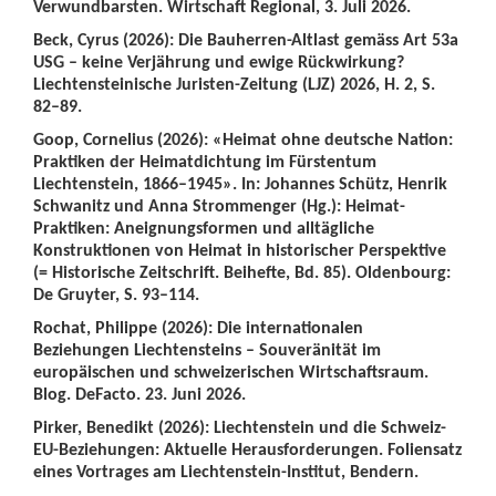
Verwundbarsten. Wirtschaft Regional, 3. Juli 2026.
Beck, Cyrus (2026): Die Bauherren-Altlast gemäss Art 53a
USG – keine Verjährung und ewige Rückwirkung?
Liechtensteinische Juristen-Zeitung (LJZ) 2026, H. 2, S.
82–89.
Goop, Cornelius (2026): «Heimat ohne deutsche Nation:
Praktiken der Heimatdichtung im Fürstentum
Liechtenstein, 1866–1945». In: Johannes Schütz, Henrik
Schwanitz und Anna Strommenger (Hg.): Heimat-
Praktiken: Aneignungsformen und alltägliche
Konstruktionen von Heimat in historischer Perspektive
(= Historische Zeitschrift. Beihefte, Bd. 85). Oldenbourg:
De Gruyter, S. 93–114.
Rochat, Philippe (2026): Die internationalen
Beziehungen Liechtensteins – Souveränität im
europäischen und schweizerischen Wirtschaftsraum.
Blog. DeFacto. 23. Juni 2026.
Pirker, Benedikt (2026): Liechtenstein und die Schweiz-
EU-Beziehungen: Aktuelle Herausforderungen. Foliensatz
eines Vortrages am Liechtenstein-Institut, Bendern.