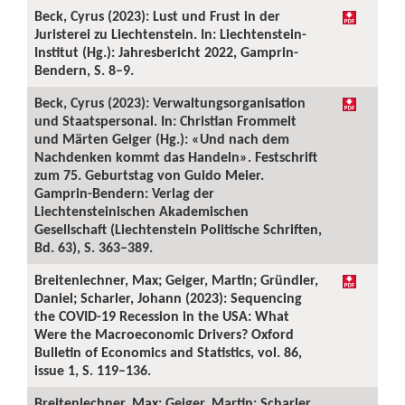
Beck, Cyrus (2023): Lust und Frust in der
Juristerei zu Liechtenstein. In: Liechtenstein-
Institut (Hg.): Jahresbericht 2022, Gamprin-
Bendern, S. 8–9.
Beck, Cyrus (2023): Verwaltungsorganisation
und Staatspersonal. In: Christian Frommelt
und Märten Geiger (Hg.): «Und nach dem
Nachdenken kommt das Handeln». Festschrift
zum 75. Geburtstag von Guido Meier.
Gamprin-Bendern: Verlag der
Liechtensteinischen Akademischen
Gesellschaft (Liechtenstein Politische Schriften,
Bd. 63), S. 363–389.
Breitenlechner, Max; Geiger, Martin; Gründler,
Daniel; Scharler, Johann (2023): Sequencing
the COVID-19 Recession in the USA: What
Were the Macroeconomic Drivers? Oxford
Bulletin of Economics and Statistics, vol. 86,
issue 1, S. 119–136.
Breitenlechner, Max; Geiger, Martin; Scharler,