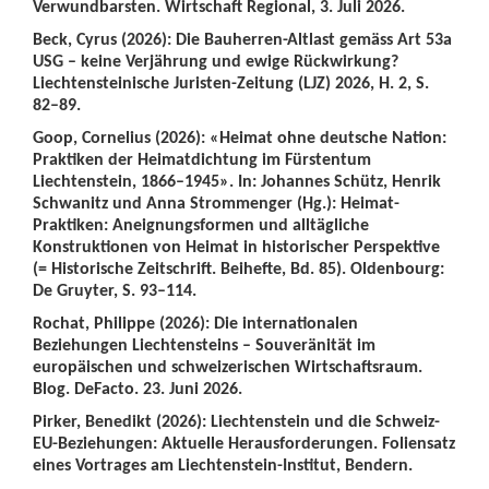
Verwundbarsten. Wirtschaft Regional, 3. Juli 2026.
Beck, Cyrus (2026): Die Bauherren-Altlast gemäss Art 53a
USG – keine Verjährung und ewige Rückwirkung?
Liechtensteinische Juristen-Zeitung (LJZ) 2026, H. 2, S.
82–89.
Goop, Cornelius (2026): «Heimat ohne deutsche Nation:
Praktiken der Heimatdichtung im Fürstentum
Liechtenstein, 1866–1945». In: Johannes Schütz, Henrik
Schwanitz und Anna Strommenger (Hg.): Heimat-
Praktiken: Aneignungsformen und alltägliche
Konstruktionen von Heimat in historischer Perspektive
(= Historische Zeitschrift. Beihefte, Bd. 85). Oldenbourg:
De Gruyter, S. 93–114.
Rochat, Philippe (2026): Die internationalen
Beziehungen Liechtensteins – Souveränität im
europäischen und schweizerischen Wirtschaftsraum.
Blog. DeFacto. 23. Juni 2026.
Pirker, Benedikt (2026): Liechtenstein und die Schweiz-
EU-Beziehungen: Aktuelle Herausforderungen. Foliensatz
eines Vortrages am Liechtenstein-Institut, Bendern.