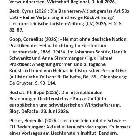
Verwundbarsten. Wirtschaft Regional, 3. Juli 2026.
Beck, Cyrus (2026): Die Bauherren-Altlast gemäss Art 53a
USG – keine Verjährung und ewige Rückwirkung?
Liechtensteinische Juristen-Zeitung (LJZ) 2026, H. 2, S.
82–89.
Goop, Cornelius (2026): «Heimat ohne deutsche Nation:
Praktiken der Heimatdichtung im Fürstentum
Liechtenstein, 1866–1945». In: Johannes Schütz, Henrik
Schwanitz und Anna Strommenger (Hg.): Heimat-
Praktiken: Aneignungsformen und alltägliche
Konstruktionen von Heimat in historischer Perspektive
(= Historische Zeitschrift. Beihefte, Bd. 85). Oldenbourg:
De Gruyter, S. 93–114.
Rochat, Philippe (2026): Die internationalen
Beziehungen Liechtensteins – Souveränität im
europäischen und schweizerischen Wirtschaftsraum.
Blog. DeFacto. 23. Juni 2026.
Pirker, Benedikt (2026): Liechtenstein und die Schweiz-
EU-Beziehungen: Aktuelle Herausforderungen. Foliensatz
eines Vortrages am Liechtenstein-Institut, Bendern.