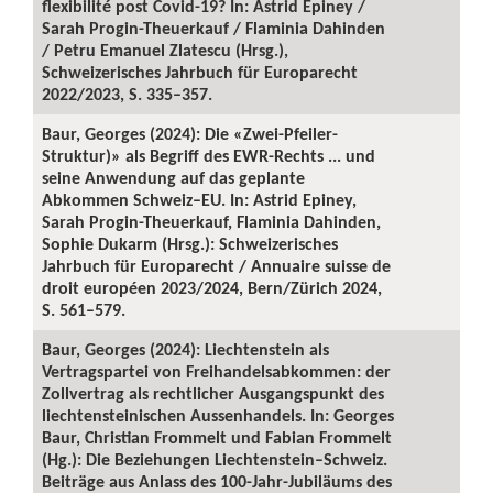
flexibilité post Covid-19? In: Astrid Epiney /
Sarah Progin-Theuerkauf / Flaminia Dahinden
/ Petru Emanuel Zlatescu (Hrsg.),
Schweizerisches Jahrbuch für Europarecht
2022/2023, S. 335–357.
Baur, Georges (2024): Die «Zwei-Pfeiler-
Struktur)» als Begriff des EWR-Rechts ... und
seine Anwendung auf das geplante
Abkommen Schweiz–EU. In: Astrid Epiney,
Sarah Progin-Theuerkauf, Flaminia Dahinden,
Sophie Dukarm (Hrsg.): Schweizerisches
Jahrbuch für Europarecht / Annuaire suisse de
droit européen 2023/2024, Bern/Zürich 2024,
S. 561–579.
Baur, Georges (2024): Liechtenstein als
Vertragspartei von Freihandelsabkommen: der
Zollvertrag als rechtlicher Ausgangspunkt des
liechtensteinischen Aussenhandels. In: Georges
Baur, Christian Frommelt und Fabian Frommelt
(Hg.): Die Beziehungen Liechtenstein–Schweiz.
Beiträge aus Anlass des 100-Jahr-Jubiläums des