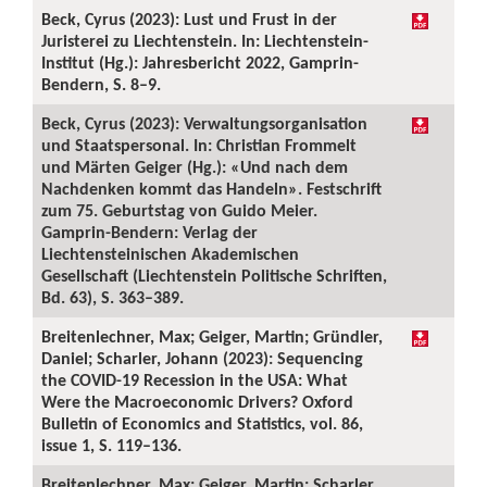
Beck, Cyrus (2023): Lust und Frust in der
Juristerei zu Liechtenstein. In: Liechtenstein-
Institut (Hg.): Jahresbericht 2022, Gamprin-
Bendern, S. 8–9.
Beck, Cyrus (2023): Verwaltungsorganisation
und Staatspersonal. In: Christian Frommelt
und Märten Geiger (Hg.): «Und nach dem
Nachdenken kommt das Handeln». Festschrift
zum 75. Geburtstag von Guido Meier.
Gamprin-Bendern: Verlag der
Liechtensteinischen Akademischen
Gesellschaft (Liechtenstein Politische Schriften,
Bd. 63), S. 363–389.
Breitenlechner, Max; Geiger, Martin; Gründler,
Daniel; Scharler, Johann (2023): Sequencing
the COVID-19 Recession in the USA: What
Were the Macroeconomic Drivers? Oxford
Bulletin of Economics and Statistics, vol. 86,
issue 1, S. 119–136.
Breitenlechner, Max; Geiger, Martin; Scharler,