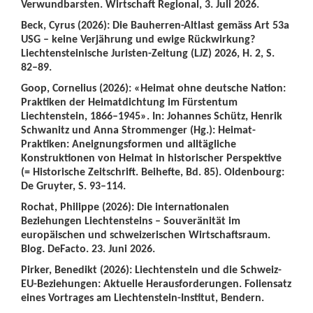
Verwundbarsten. Wirtschaft Regional, 3. Juli 2026.
Beck, Cyrus (2026): Die Bauherren-Altlast gemäss Art 53a
USG – keine Verjährung und ewige Rückwirkung?
Liechtensteinische Juristen-Zeitung (LJZ) 2026, H. 2, S.
82–89.
Goop, Cornelius (2026): «Heimat ohne deutsche Nation:
Praktiken der Heimatdichtung im Fürstentum
Liechtenstein, 1866–1945». In: Johannes Schütz, Henrik
Schwanitz und Anna Strommenger (Hg.): Heimat-
Praktiken: Aneignungsformen und alltägliche
Konstruktionen von Heimat in historischer Perspektive
(= Historische Zeitschrift. Beihefte, Bd. 85). Oldenbourg:
De Gruyter, S. 93–114.
Rochat, Philippe (2026): Die internationalen
Beziehungen Liechtensteins – Souveränität im
europäischen und schweizerischen Wirtschaftsraum.
Blog. DeFacto. 23. Juni 2026.
Pirker, Benedikt (2026): Liechtenstein und die Schweiz-
EU-Beziehungen: Aktuelle Herausforderungen. Foliensatz
eines Vortrages am Liechtenstein-Institut, Bendern.