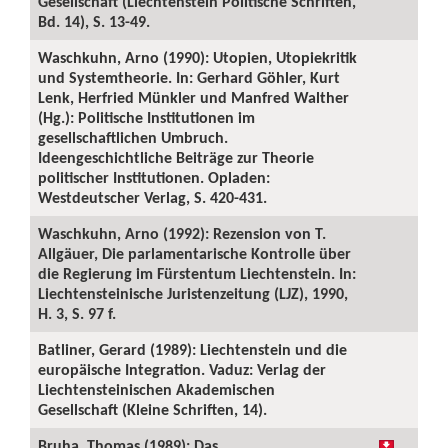
Gesellschaft (Liechtenstein Politische Schriften,
Bd. 14), S. 13-49.
Waschkuhn, Arno (1990): Utopien, Utopiekritik
und Systemtheorie. In: Gerhard Göhler, Kurt
Lenk, Herfried Münkler und Manfred Walther
(Hg.): Politische Institutionen im
gesellschaftlichen Umbruch.
Ideengeschichtliche Beiträge zur Theorie
politischer Institutionen. Opladen:
Westdeutscher Verlag, S. 420-431.
Waschkuhn, Arno (1992): Rezension von T.
Allgäuer, Die parlamentarische Kontrolle über
die Regierung im Fürstentum Liechtenstein. In:
Liechtensteinische Juristenzeitung (LJZ), 1990,
H. 3, S. 97 f.
Batliner, Gerard (1989): Liechtenstein und die
europäische Integration. Vaduz: Verlag der
Liechtensteinischen Akademischen
Gesellschaft (Kleine Schriften, 14).
Bruha, Thomas (1989): Das