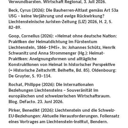
Verwundbarsten. Wirtschaft Regional, 3. Juli 2026.
Beck, Cyrus (2026): Die Bauherren-Altlast gemäss Art 53a
USG – keine Verjährung und ewige Rückwirkung?
Liechtensteinische Juristen-Zeitung (LJZ) 2026, H. 2, S.
82–89.
Goop, Cornelius (2026): «Heimat ohne deutsche Nation:
Praktiken der Heimatdichtung im Fürstentum
Liechtenstein, 1866–1945». In: Johannes Schütz, Henrik
Schwanitz und Anna Strommenger (Hg.): Heimat-
Praktiken: Aneignungsformen und alltägliche
Konstruktionen von Heimat in historischer Perspektive
(= Historische Zeitschrift. Beihefte, Bd. 85). Oldenbourg:
De Gruyter, S. 93–114.
Rochat, Philippe (2026): Die internationalen
Beziehungen Liechtensteins – Souveränität im
europäischen und schweizerischen Wirtschaftsraum.
Blog. DeFacto. 23. Juni 2026.
Pirker, Benedikt (2026): Liechtenstein und die Schweiz-
EU-Beziehungen: Aktuelle Herausforderungen. Foliensatz
eines Vortrages am Liechtenstein-Institut, Bendern.