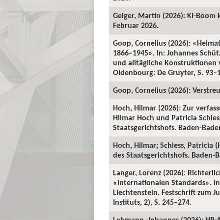
Geiger, Martin (2026): KI-Boom 
Februar 2026.
Goop, Cornelius (2026): «Heima
1866–1945». In: Johannes Schü
und alltägliche Konstruktionen v
Oldenbourg: De Gruyter, S. 93–
Goop, Cornelius (2026): Verstre
Hoch, Hilmar (2026): Zur verfas
Hilmar Hoch und Patricia Schiess
Staatsgerichtshofs. Baden-Baden:
Hoch, Hilmar; Schiess, Patricia 
des Staatsgerichtshofs. Baden-Ba
Langer, Lorenz (2026): Richterl
«internationalen Standards». In:
Liechtenstein. Festschrift zum 
Instituts, 2), S. 245–274.
Lehmann, Johannes (2026): HR-A