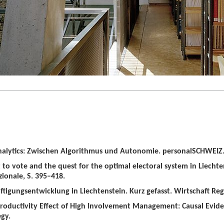
alytics: Zwischen Algorithmus und Autonomie. personalSCHWEIZ. 
t to vote and the quest for the optimal electoral system in Liechten
zionale, S. 395–418.
tigungsentwicklung in Liechtenstein. Kurz gefasst. Wirtschaft Regio
roductivity Effect of High Involvement Management: Causal Evid
gy.