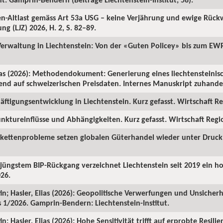
ren-Altlast gemäss Art 53a USG – keine Verjährung und ewige Rüc
ng (LJZ) 2026, H. 2, S. 82–89.
 Verwaltung in Liechtenstein: Von der «Guten Policey» bis zum EWR
as (2026): Methodendokument: Generierung eines liechtensteinisc
rend auf schweizerischen Preisdaten. Internes Manuskript zuhanden
ftigungsentwicklung in Liechtenstein. Kurz gefasst. Wirtschaft Reg
nktureinflüsse und Abhängigkeiten. Kurz gefasst. Wirtschaft Region
rkettenprobleme setzen globalen Güterhandel wieder unter Druck. 
z jüngstem BIP-Rückgang verzeichnet Liechtenstein seit 2019 ein 
026.
in; Hasler, Elias (2026): Geopolitische Verwerfungen und Unsicherh
us 1/2026. Gamprin-Bendern: Liechtenstein-Institut.
; Hasler, Elias (2026): Hohe Sensitivität trifft auf erprobte Resilie