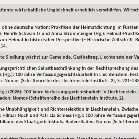
könnte wirtschaftliche Ungleichheit erheblich verschärfen. Wirtsch
t ohne deutsche Nation: Praktiken der Heimatdichtung im Fürsten
tz, Henrik Schwanitz und Anna Strommenger (Hg.): Heimat-Prakti
on Heimat in historischer Perspektive (= Historische Zeitschrift. Be
114.
ute Siedlung wächst zur Gemeinde. Gastbeitrag. Liechtensteiner Vat
sungsgerichtlichen Selbstbeschränkung in der Rechtsprechung des S
 (Hg.): 100 Jahre Verfassungsgerichtsbarkeit in Liechtenstein. Fes
 Nomos (Schriftenreihe des Liechtenstein-Instituts, 2), S. 221–243
(Hg.) (2026): 100 Jahre Verfassungsgerichtsbarkeit in Liechtenstein.
den: Nomos (Schriftenreihe des Liechtenstein-Instituts, 2).
iche Unabhängigkeit und Richterselektion in Liechtenstein. Zwische
 Hilmar Hoch und Patricia Schiess (Hg.): 100 Jahre Verfassungsgeri
Jubiläum des Staatsgerichtshofs. Baden-Baden: Nomos (Schriftenrei
nalytics: Personalführung zwischen Algorithmus und Autonomie. 