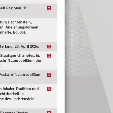
aft Regional, 13.
tum Liechtenstein,
ken: Aneignungsformen
ihefte, Bd. 85).
erland, 23. April 2026.
taatsgerichtshofes. In:
tschrift zum Jubiläum des
.
 Festschrift zum Jubiläum
n lokaler Tradition und
chtsbarkeit in
he des Liechtenstein-
Research Poster.