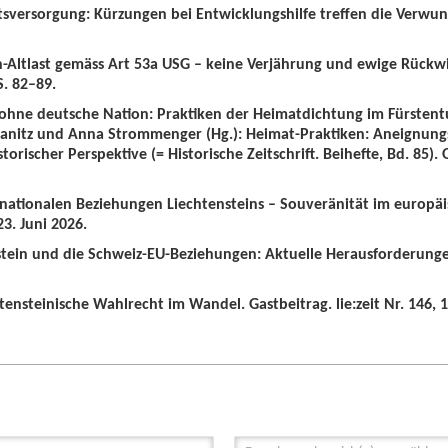
tsversorgung: Kürzungen bei Entwicklungshilfe treffen die Verwun
n-Altlast gemäss Art 53a USG – keine Verjährung und ewige Rückw
S. 82–89.
 ohne deutsche Nation: Praktiken der Heimatdichtung im Fürstent
wanitz und Anna Strommenger (Hg.): Heimat-Praktiken: Aneignung
orischer Perspektive (= Historische Zeitschrift. Beihefte, Bd. 85).
ernationalen Beziehungen Liechtensteins – Souveränität im europä
3. Juni 2026.
nstein und die Schweiz-EU-Beziehungen: Aktuelle Herausforderunge
tensteinische Wahlrecht im Wandel. Gastbeitrag. lie:zeit Nr. 146, 1