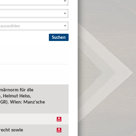
imärnorm für die
, Helmut Heiss,
(PGR). Wien: Manz'sche
recht sowie