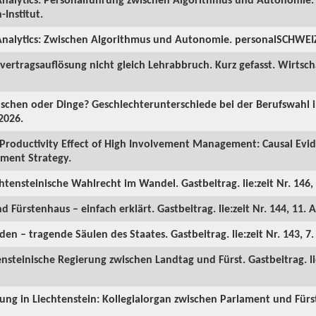
Institut.
nalytics: Zwischen Algorithmus und Autonomie. personalSCHWEIZ.
ertragsauflösung nicht gleich Lehrabbruch. Kurz gefasst. Wirtscha
chen oder Dinge? Geschlechterunterschiede bei der Berufswahl in
2026.
Productivity Effect of High Involvement Management: Causal Ev
ment Strategy.
chtensteinische Wahlrecht im Wandel. Gastbeitrag. lie:zeit Nr. 146, 
d Fürstenhaus – einfach erklärt. Gastbeitrag. lie:zeit Nr. 144, 11. A
en – tragende Säulen des Staates. Gastbeitrag. lie:zeit Nr. 143, 7
ensteinische Regierung zwischen Landtag und Fürst. Gastbeitrag. lie
rung in Liechtenstein: Kollegialorgan zwischen Parlament und Fürst