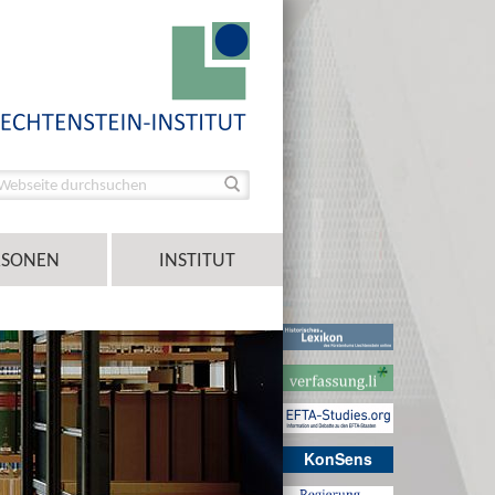
RSONEN
INSTITUT
KonSens