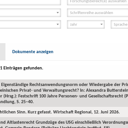
Forschungsbereich(e) auswählen
Schriftenreihe auswählen
Dokumente anzeigen
1 Einträgen gefunden.
GR: Eigenständige Rechtsanwendungsnorm oder Wiedergabe der Pr
inischen Privat- und Verwaltungsrecht? In: Alexandra Butterstein
 (Hrsg.): Festschrift 100 Jahre Personen- und Gesellschaftsrecht 
ndlung, S. 25–40.
htlichen Sinn. Kurz gefasst. Wirtschaft Regional, 12. Juni 2026.
 und Altlastenrecht Grundzüge des USG einschließlich Verordnungs
. Gamprin-Bendern (Beiträge Liechtenstein-Institut, 58).