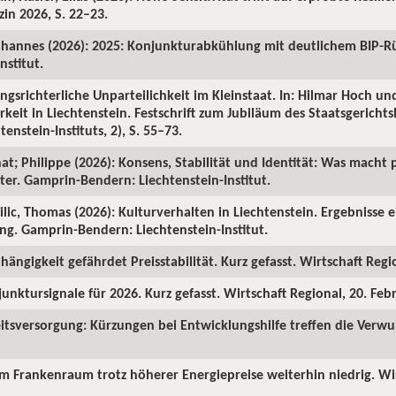
in 2026, S. 22–23.
ohannes (2026): 2025: Konjunkturabkühlung mit deutlichem BIP-R
nstitut.
ngsrichterliche Unparteilichkeit im Kleinstaat. In: Hilmar Hoch und
rkeit in Liechtenstein. Festschrift zum Jubiläum des Staatsgericht
enstein-Instituts, 2), S. 55–73.
hat; Philippe (2026): Konsens, Stabilität und Identität: Was macht p
ter. Gamprin-Bendern: Liechtenstein-Institut.
Milic, Thomas (2026): Kulturverhalten in Liechtenstein. Ergebnisse 
ng. Gamprin-Bendern: Liechtenstein-Institut.
hängigkeit gefährdet Preisstabilität. Kurz gefasst. Wirtschaft Regi
junktursignale für 2026. Kurz gefasst. Wirtschaft Regional, 20. Feb
itsversorgung: Kürzungen bei Entwicklungshilfe treffen die Verw
 im Frankenraum trotz höherer Energiepreise weiterhin niedrig. Wi