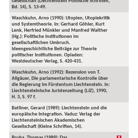
Gesellschaft (Liechtenstein Politische Schriften,
Bd. 14), S. 13-49.
Waschkuhn, Arno (1990): Utopien, Utopiekritik
und Systemtheorie. In: Gerhard Göhler, Kurt
Lenk, Herfried Münkler und Manfred Walther
(Hg.): Politische Institutionen im
gesellschaftlichen Umbruch.
Ideengeschichtliche Beiträge zur Theorie
politischer Institutionen. Opladen:
Westdeutscher Verlag, S. 420-431.
Waschkuhn, Arno (1992): Rezension von T.
Allgäuer, Die parlamentarische Kontrolle über
die Regierung im Fürstentum Liechtenstein. In:
Liechtensteinische Juristenzeitung (LJZ), 1990,
H. 3, S. 97 f.
Batliner, Gerard (1989): Liechtenstein und die
europäische Integration. Vaduz: Verlag der
Liechtensteinischen Akademischen
Gesellschaft (Kleine Schriften, 14).
Bruha, Thomas (1989): Das