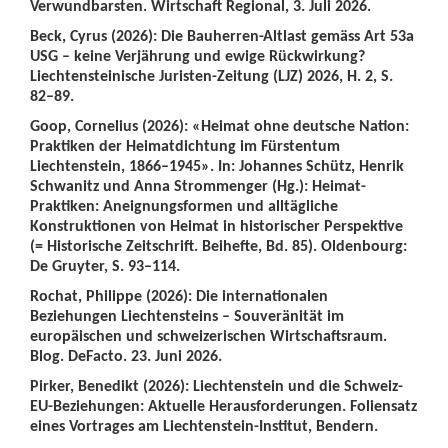
Verwundbarsten. Wirtschaft Regional, 3. Juli 2026.
Beck, Cyrus (2026): Die Bauherren-Altlast gemäss Art 53a
USG – keine Verjährung und ewige Rückwirkung?
Liechtensteinische Juristen-Zeitung (LJZ) 2026, H. 2, S.
82–89.
Goop, Cornelius (2026): «Heimat ohne deutsche Nation:
Praktiken der Heimatdichtung im Fürstentum
Liechtenstein, 1866–1945». In: Johannes Schütz, Henrik
Schwanitz und Anna Strommenger (Hg.): Heimat-
Praktiken: Aneignungsformen und alltägliche
Konstruktionen von Heimat in historischer Perspektive
(= Historische Zeitschrift. Beihefte, Bd. 85). Oldenbourg:
De Gruyter, S. 93–114.
Rochat, Philippe (2026): Die internationalen
Beziehungen Liechtensteins – Souveränität im
europäischen und schweizerischen Wirtschaftsraum.
Blog. DeFacto. 23. Juni 2026.
Pirker, Benedikt (2026): Liechtenstein und die Schweiz-
EU-Beziehungen: Aktuelle Herausforderungen. Foliensatz
eines Vortrages am Liechtenstein-Institut, Bendern.