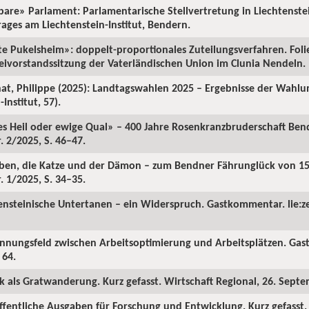
etbare» Parlament: Parlamentarische Stellvertretung in Liechtenst
rages am Liechtenstein-Institut, Bendern.
lte Pukelsheim»: doppelt-proportionales Zuteilungsverfahren. Foli
teivorstandssitzung der Vaterländischen Union im Clunia Nendeln.
chat, Philippe (2025): Landtagswahlen 2025 – Ergebnisse der Wahl
Institut, 57).
es Heil oder ewige Qual» – 400 Jahre Rosenkranzbruderschaft Ben
 2/2025, S. 46–47.
aben, die Katze und der Dämon – zum Bendner Fährunglück von 15
 1/2025, S. 34–35.
ensteinische Untertanen – ein Widerspruch. Gastkommentar. lie:ze
annungsfeld zwischen Arbeitsoptimierung und Arbeitsplätzen. Gast
 64.
tik als Gratwanderung. Kurz gefasst. Wirtschaft Regional, 26. Sept
öffentliche Ausgaben für Forschung und Entwicklung. Kurz gefasst. 