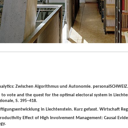
alytics: Zwischen Algorithmus und Autonomie. personalSCHWEIZ. 
t to vote and the quest for the optimal electoral system in Liechten
zionale, S. 395–418.
tigungsentwicklung in Liechtenstein. Kurz gefasst. Wirtschaft Regio
roductivity Effect of High Involvement Management: Causal Evid
gy.