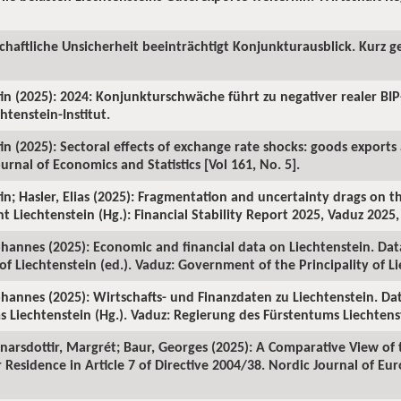
chaftliche Unsicherheit beeinträchtigt Konjunkturausblick. Kurz ge
in (2025): 2024: Konjunkturschwäche führt zu negativer realer BI
htenstein-Institut.
in (2025): Sectoral effects of exchange rate shocks: goods exports
urnal of Economics and Statistics [Vol 161, No. 5].
in; Hasler, Elias (2025): Fragmentation and uncertainty drags on t
 Liechtenstein (Hg.): Financial Stability Report 2025, Vaduz 2025,
annes (2025): Economic and financial data on Liechtenstein. Data
f Liechtenstein (ed.). Vaduz: Government of the Principality of Li
hannes (2025): Wirtschafts- und Finanzdaten zu Liechtenstein. Da
 Liechtenstein (Hg.). Vaduz: Regierung des Fürstentums Liechtens
 Einarsdottir, Margrét; Baur, Georges (2025): A Comparative View o
r Residence in Article 7 of Directive 2004/38. Nordic Journal of E