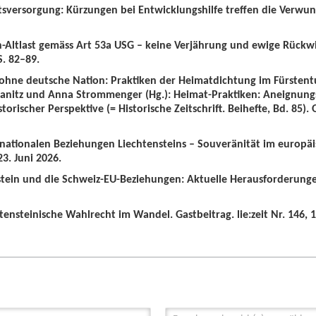
tsversorgung: Kürzungen bei Entwicklungshilfe treffen die Verwun
n-Altlast gemäss Art 53a USG – keine Verjährung und ewige Rückw
S. 82–89.
 ohne deutsche Nation: Praktiken der Heimatdichtung im Fürstent
wanitz und Anna Strommenger (Hg.): Heimat-Praktiken: Aneignung
orischer Perspektive (= Historische Zeitschrift. Beihefte, Bd. 85).
ernationalen Beziehungen Liechtensteins – Souveränität im europä
3. Juni 2026.
nstein und die Schweiz-EU-Beziehungen: Aktuelle Herausforderunge
tensteinische Wahlrecht im Wandel. Gastbeitrag. lie:zeit Nr. 146, 1