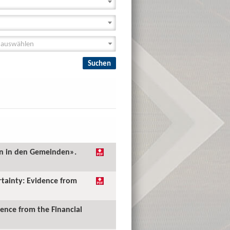
en in den Gemeinden».
rtainty: Evidence from
ence from the Financial