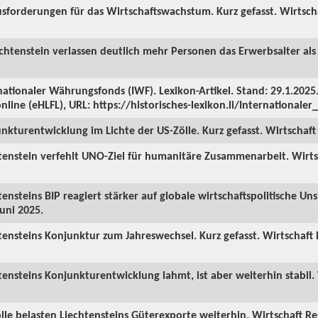
sforderungen für das Wirtschaftswachstum. Kurz gefasst. Wirtscha
echtenstein verlassen deutlich mehr Personen das Erwerbsalter als 
ationaler Währungsfonds (IWF). Lexikon-Artikel. Stand: 29.1.2025. 
nline (eHLFL), URL: https://historisches-lexikon.li/International
nkturentwicklung im Lichte der US-Zölle. Kurz gefasst. Wirtschaft 
tenstein verfehlt UNO-Ziel für humanitäre Zusammenarbeit. Wirts
ensteins BIP reagiert stärker auf globale wirtschaftspolitische Uns
Juni 2025.
tensteins Konjunktur zum Jahreswechsel. Kurz gefasst. Wirtschaft
tensteins Konjunkturentwicklung lahmt, ist aber weiterhin stabil. 
lle belasten Liechtensteins Güterexporte weiterhin. Wirtschaft R