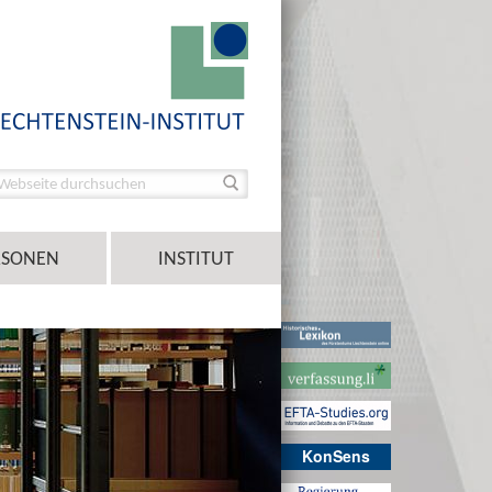
RSONEN
INSTITUT
KonSens