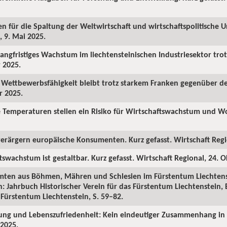
en für die Spaltung der Weltwirtschaft und wirtschaftspolitische U
, 9. Mai 2025.
 langfristiges Wachstum im liechtensteinischen Industriesektor tro
r 2025.
he Wettbewerbsfähigkeit bleibt trotz starkem Franken gegenüber d
r 2025.
e Temperaturen stellen ein Risiko für Wirtschaftswachstum und Wo
verärgern europäische Konsumenten. Kurz gefasst. Wirtschaft Regio
tswachstum ist gestaltbar. Kurz gefasst. Wirtschaft Regional, 24. 
amten aus Böhmen, Mähren und Schlesien im Fürstentum Liechtens
n: Jahrbuch Historischer Verein für das Fürstentum Liechtenstein, 
 Fürstentum Liechtenstein, S. 59–82.
ung und Lebenszufriedenheit: Kein eindeutiger Zusammenhang in 
 2025.