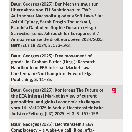
Baur, Georges (2025): Der Mechanismus zur
Übernahme von EU-Sanktionen im EWR.
Autonomer Nachvollzug oder «Soft Law»? In:
Astrid Epiney, Sarah Progin-Theuerkauf,
Flaminia Dahinden, Sophie Dukarm (Hrsg.):
Schweizerisches Jahrbuch für Europarecht /
Annuaire suisse de droit européen 2024/2025,
Bern/Zürich 2024, S. 573–593.
Baur, Georges (2025): Free movement of
goods. In: Graham Butler (Hrsg.): Research
Handbook on EEA Internal Market Law.
Cheltenham/Northampton: Edward Elgar
Publishing, S. 11–35.
Baur, Georges (2025): Konferenz The Future of
the EEA Internal Market in view of current
geopolitical and global economic challenges
vom 14. Mai 2025 in Vaduz. Liechtensteinische
Juristen-Zeitung (LJZ) 2025, H. 3, S. 157–159.
Baur, Georges (2025): Liechtenstein’s EEA
Complacency – a wake-up call. Blog. efta-