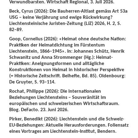
Verwundbarsten. Wirtschaft Regional, 3. Juli 2026.
Beck, Cyrus (2026): Die Bauherren-Altlast gemäss Art 53a
USG – keine Verjährung und ewige Rückwirkung?
Liechtensteinische Juristen-Zeitung (LJZ) 2026, H. 2, S.
82–89.
Goop, Cornelius (2026): «Heimat ohne deutsche Nation:
Praktiken der Heimatdichtung im Fürstentum
Liechtenstein, 1866–1945». In: Johannes Schütz, Henrik
Schwanitz und Anna Strommenger (Hg.): Heimat-
Praktiken: Aneignungsformen und alltägliche
Konstruktionen von Heimat in historischer Perspektive
(= Historische Zeitschrift. Beihefte, Bd. 85). Oldenbourg:
De Gruyter, S. 93–114.
Rochat, Philippe (2026): Die internationalen
Beziehungen Liechtensteins – Souveränität im
europäischen und schweizerischen Wirtschaftsraum.
Blog. DeFacto. 23. Juni 2026.
Pirker, Benedikt (2026): Liechtenstein und die Schweiz-
EU-Beziehungen: Aktuelle Herausforderungen. Foliensatz
eines Vortrages am Liechtenstein-Institut, Bendern.