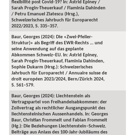
flexibilité post Covid-19? In: Astrid Epiney /
Sarah Progin-Theuerkauf / Flaminia Dahinden
/ Petru Emanuel Zlatescu (Hrsg.),
Schweizerisches Jahrbuch für Europarecht
2022/2023, S. 335–357.
Baur, Georges (2024): Die «Zwei-Pfeiler-
Struktur)» als Begriff des EWR-Rechts ... und
seine Anwendung auf das geplante
Abkommen Schweiz–EU. In: Astrid Epiney,
Sarah Progin-Theuerkauf, Flaminia Dahinden,
Sophie Dukarm (Hrsg.): Schweizerisches
Jahrbuch für Europarecht / Annuaire suisse de
droit européen 2023/2024, Bern/Zürich 2024,
S. 561–579.
Baur, Georges (2024): Liechtenstein als
Vertragspartei von Freihandelsabkommen: der
Zollvertrag als rechtlicher Ausgangspunkt des
liechtensteinischen Aussenhandels. In: Georges
Baur, Christian Frommelt und Fabian Frommelt
(Hg.): Die Beziehungen Liechtenstein–Schweiz.
Beiträge aus Anlass des 100-Jahr-Jubiläums des