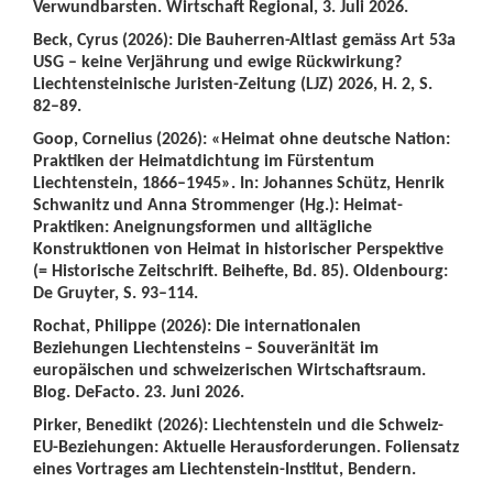
Verwundbarsten. Wirtschaft Regional, 3. Juli 2026.
Beck, Cyrus (2026): Die Bauherren-Altlast gemäss Art 53a
USG – keine Verjährung und ewige Rückwirkung?
Liechtensteinische Juristen-Zeitung (LJZ) 2026, H. 2, S.
82–89.
Goop, Cornelius (2026): «Heimat ohne deutsche Nation:
Praktiken der Heimatdichtung im Fürstentum
Liechtenstein, 1866–1945». In: Johannes Schütz, Henrik
Schwanitz und Anna Strommenger (Hg.): Heimat-
Praktiken: Aneignungsformen und alltägliche
Konstruktionen von Heimat in historischer Perspektive
(= Historische Zeitschrift. Beihefte, Bd. 85). Oldenbourg:
De Gruyter, S. 93–114.
Rochat, Philippe (2026): Die internationalen
Beziehungen Liechtensteins – Souveränität im
europäischen und schweizerischen Wirtschaftsraum.
Blog. DeFacto. 23. Juni 2026.
Pirker, Benedikt (2026): Liechtenstein und die Schweiz-
EU-Beziehungen: Aktuelle Herausforderungen. Foliensatz
eines Vortrages am Liechtenstein-Institut, Bendern.