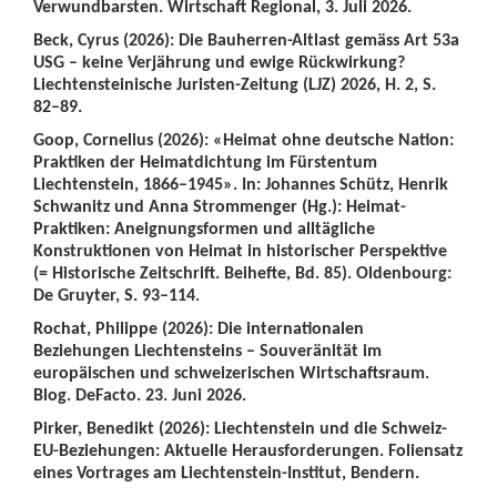
Verwundbarsten. Wirtschaft Regional, 3. Juli 2026.
Beck, Cyrus (2026): Die Bauherren-Altlast gemäss Art 53a
USG – keine Verjährung und ewige Rückwirkung?
Liechtensteinische Juristen-Zeitung (LJZ) 2026, H. 2, S.
82–89.
Goop, Cornelius (2026): «Heimat ohne deutsche Nation:
Praktiken der Heimatdichtung im Fürstentum
Liechtenstein, 1866–1945». In: Johannes Schütz, Henrik
Schwanitz und Anna Strommenger (Hg.): Heimat-
Praktiken: Aneignungsformen und alltägliche
Konstruktionen von Heimat in historischer Perspektive
(= Historische Zeitschrift. Beihefte, Bd. 85). Oldenbourg:
De Gruyter, S. 93–114.
Rochat, Philippe (2026): Die internationalen
Beziehungen Liechtensteins – Souveränität im
europäischen und schweizerischen Wirtschaftsraum.
Blog. DeFacto. 23. Juni 2026.
Pirker, Benedikt (2026): Liechtenstein und die Schweiz-
EU-Beziehungen: Aktuelle Herausforderungen. Foliensatz
eines Vortrages am Liechtenstein-Institut, Bendern.