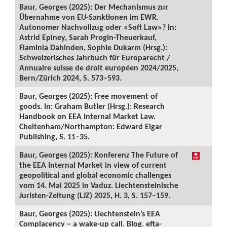
Baur, Georges (2025): Der Mechanismus zur
Übernahme von EU-Sanktionen im EWR.
Autonomer Nachvollzug oder «Soft Law»? In:
Astrid Epiney, Sarah Progin-Theuerkauf,
Flaminia Dahinden, Sophie Dukarm (Hrsg.):
Schweizerisches Jahrbuch für Europarecht /
Annuaire suisse de droit européen 2024/2025,
Bern/Zürich 2024, S. 573–593.
Baur, Georges (2025): Free movement of
goods. In: Graham Butler (Hrsg.): Research
Handbook on EEA Internal Market Law.
Cheltenham/Northampton: Edward Elgar
Publishing, S. 11–35.
Baur, Georges (2025): Konferenz The Future of
the EEA Internal Market in view of current
geopolitical and global economic challenges
vom 14. Mai 2025 in Vaduz. Liechtensteinische
Juristen-Zeitung (LJZ) 2025, H. 3, S. 157–159.
Baur, Georges (2025): Liechtenstein’s EEA
Complacency – a wake-up call. Blog. efta-