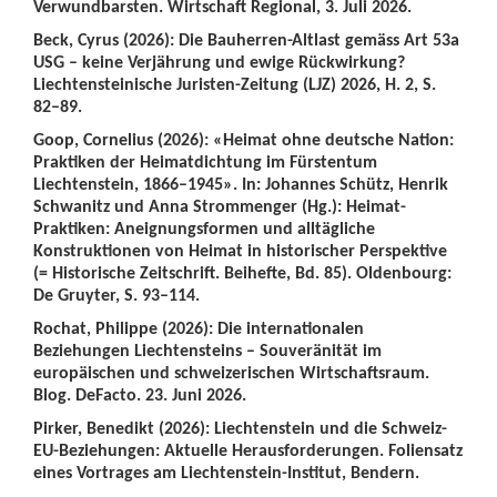
Verwundbarsten. Wirtschaft Regional, 3. Juli 2026.
Beck, Cyrus (2026): Die Bauherren-Altlast gemäss Art 53a
USG – keine Verjährung und ewige Rückwirkung?
Liechtensteinische Juristen-Zeitung (LJZ) 2026, H. 2, S.
82–89.
Goop, Cornelius (2026): «Heimat ohne deutsche Nation:
Praktiken der Heimatdichtung im Fürstentum
Liechtenstein, 1866–1945». In: Johannes Schütz, Henrik
Schwanitz und Anna Strommenger (Hg.): Heimat-
Praktiken: Aneignungsformen und alltägliche
Konstruktionen von Heimat in historischer Perspektive
(= Historische Zeitschrift. Beihefte, Bd. 85). Oldenbourg:
De Gruyter, S. 93–114.
Rochat, Philippe (2026): Die internationalen
Beziehungen Liechtensteins – Souveränität im
europäischen und schweizerischen Wirtschaftsraum.
Blog. DeFacto. 23. Juni 2026.
Pirker, Benedikt (2026): Liechtenstein und die Schweiz-
EU-Beziehungen: Aktuelle Herausforderungen. Foliensatz
eines Vortrages am Liechtenstein-Institut, Bendern.