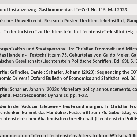
m und Instanzenzug. Gastkommentar. Lie-Zeit Nr. 115, Mai 2023.
inisches Umweltrecht. Research Poster. Liechtenstein-Institut, Ga
t in der Juristerei zu Liechtenstein. In: Liechtenstein-Institut (Hg.)
organisation und Staatspersonal. In: Christian Frommelt und Märt
 Handeln». Festschrift zum 75. Geburtstag von Guido Meier. Ga
chen Gesellschaft (Liechtenstein Politische Schriften, Bd. 63), S.
rtin; Gründler, Daniel; Scharler, Johann (2023): Sequencing the CO
c Drivers? Oxford Bulletin of Economics and Statistics, vol. 86, 
rtin; Scharler, Johann (2023): Monetary policy announcements, co
 spend. Macroeconomic Dynamics, pp. 1-22.
ilder in der Vaduzer Talebene – heute und morgen. In: Christian 
achdenken kommt das Handeln». Festschrift zum 75. Geburtstag v
chtensteinischen Akademischen Gesellschaft (Liechtenstein Politisc
yboomer» dominieren Liechtensteins Altersstruktur. Wirtschaft Re