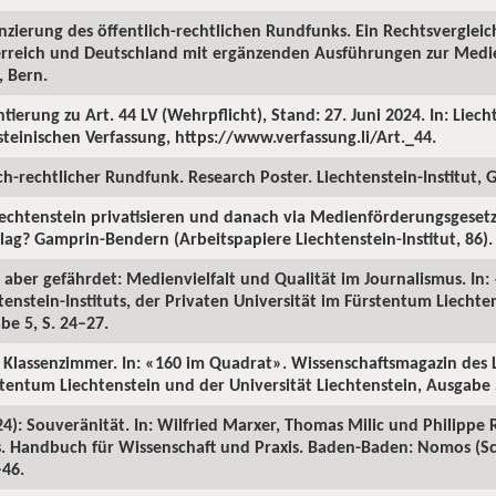
nanzierung des öffentlich-rechtlichen Rundfunks. Ein Rechtsverglei
sterreich und Deutschland mit ergänzenden Ausführungen zur Med
, Bern.
ierung zu Art. 44 LV (Wehrpflicht), Stand: 27. Juni 2024. In: Liecht
teinischen Verfassung, https://www.verfassung.li/Art._44.
lich-rechtlicher Rundfunk. Research Poster. Liechtenstein-Institut
 Liechtenstein privatisieren und danach via Medienförderungsgeset
lag? Gamprin-Bendern (Arbeitspapiere Liechtenstein-Institut, 86).
g, aber gefährdet: Medienvielfalt und Qualität im Journalismus. In
enstein-Instituts, der Privaten Universität im Fürstentum Liechte
be 5, S. 24–27.
m Klassenzimmer. In: «160 im Quadrat». Wissenschaftsmagazin des Li
stentum Liechtenstein und der Universität Liechtenstein, Ausgabe 5
24): Souveränität. In: Wilfried Marxer, Thomas Milic und Philippe 
ns. Handbuch für Wissenschaft und Praxis. Baden-Baden: Nomos (Sc
–46.