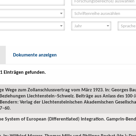
Forschungsbereich(e) auswählen
Schriftenreihe auswählen
Dokumente anzeigen
1 Einträgen gefunden.
ige Wege zum Zollanschlussvertrag vom März 1923. In: Georges Bau
Beziehungen Liechtenstein–Schweiz. Beiträge aus Anlass des 100-
Bendern: Verlag der Liechtensteinischen Akademischen Gesellschaf
37–60.
 the System of European (Differentiated) Integration. Gamprin-Be
. In: Wilfried Marxer, Thomas Milic und Philippe Rochat (Hg.): Das