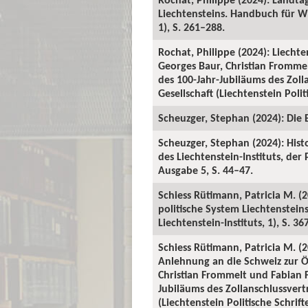
Liechtensteins. Handbuch für Wi
1), S. 261–288.
Rochat, Philippe (2024): Liechte
Georges Baur, Christian Fromme
des 100-Jahr-Jubiläums des Zol
Gesellschaft (Liechtenstein Polit
Scheuzger, Stephan (2024): Die 
Scheuzger, Stephan (2024): Hist
des Liechtenstein-Instituts, der
Ausgabe 5, S. 44–47.
Schiess Rütimann, Patricia M. (2
politische System Liechtenstei
Liechtenstein-Instituts, 1), S. 36
Schiess Rütimann, Patricia M. (
Anlehnung an die Schweiz zur Ö
Christian Frommelt und Fabian F
Jubiläums des Zollanschlussver
(Liechtenstein Politische Schrift