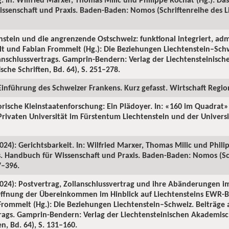
ssenschaft und Praxis. Baden-Baden: Nomos (Schriftenreihe des Li
nstein und die angrenzende Ostschweiz: funktional integriert, admi
lt und Fabian Frommelt (Hg.): Die Beziehungen Liechtenstein–Schw
lanschlussvertrags. Gamprin-Bendern: Verlag der Liechtensteinis
ische Schriften, Bd. 64), S. 251–278.
Einführung des Schweizer Frankens. Kurz gefasst. Wirtschaft Region
orische Kleinstaatenforschung: Ein Plädoyer. In: «160 im Quadrat
 Privaten Universität im Fürstentum Liechtenstein und der Universi
024): Gerichtsbarkeit. In: Wilfried Marxer, Thomas Milic und Phili
ns. Handbuch für Wissenschaft und Praxis. Baden-Baden: Nomos (Sc
7–396.
2024): Postvertrag, Zollanschlussvertrag und ihre Abänderungen im
ffnung der Übereinkommen im Hinblick auf Liechtensteins EWR-Beit
rommelt (Hg.): Die Beziehungen Liechtenstein–Schweiz. Beiträge a
trags. Gamprin-Bendern: Verlag der Liechtensteinischen Akademisc
en, Bd. 64), S. 131–160.