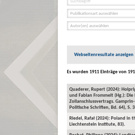
Publikationsart auswählen
Autor(en) auswählen
Webseitenresultate anzeigen
Es wurden 1911 Einträge von 191
Quaderer, Rupert (2024): Holpr
und Fabian Frommelt (Hg.): Die 
Zollanschlussvertrags. Gamprin-
Politische Schriften, Bd. 64), S. 
Riedel, Rafał (2024): Poland in
Liechtenstein Institute, 83).
Rochat, Philippe (2024): Landtag