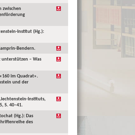
ch zwischen
ienförderung
enstein-Institut (Hg.):
, Gamprin-Bendern.
z unterstützen – Was
: «160 im Quadrat».
nstein und der
echtenstein-Instituts,
, S. 40–41.
Rochat (Hg.): Das
hriftenreihe des