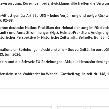
tsversorgung: Kürzungen bei Entwicklungshilfe treffen die Verwun
n-Altlast gemäss Art 53a USG – keine Verjährung und ewige Rückw
S. 82–89.
 ohne deutsche Nation: Praktiken der Heimatdichtung im Fürstent
wanitz und Anna Strommenger (Hg.): Heimat-Praktiken: Aneignung
orischer Perspektive (= Historische Zeitschrift. Beihefte, Bd. 85).
ernationalen Beziehungen Liechtensteins – Souveränität im europä
3. Juni 2026.
nstein und die Schweiz-EU-Beziehungen: Aktuelle Herausforderunge
tensteinische Wahlrecht im Wandel. Gastbeitrag. lie:zeit Nr. 146, 1