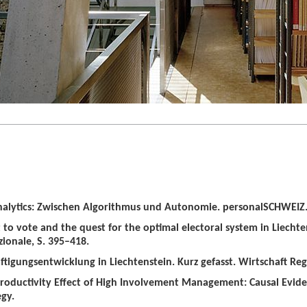
alytics: Zwischen Algorithmus und Autonomie. personalSCHWEIZ. 
t to vote and the quest for the optimal electoral system in Liechten
zionale, S. 395–418.
tigungsentwicklung in Liechtenstein. Kurz gefasst. Wirtschaft Regio
roductivity Effect of High Involvement Management: Causal Evid
gy.