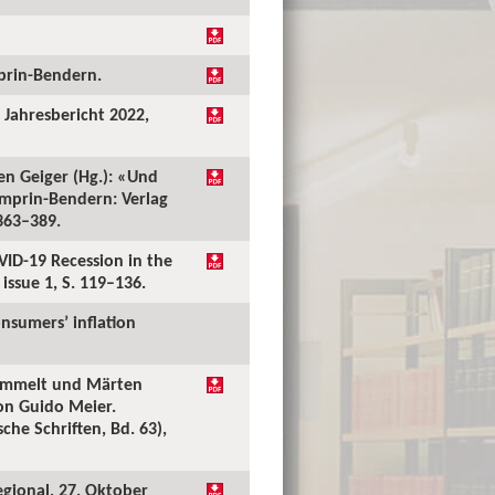
mprin-Bendern.
: Jahresbericht 2022,
en Geiger (Hg.): «Und
mprin-Bendern: Verlag
 363–389.
VID-19 Recession in the
issue 1, S. 119–136.
nsumers’ inflation
Frommelt und Märten
on Guido Meier.
he Schriften, Bd. 63),
gional, 27. Oktober