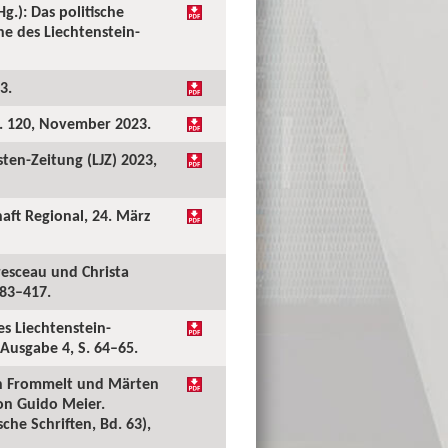
g.): Das politische
e des Liechtenstein-
3.
r. 120, November 2023.
sten-Zeitung (LJZ) 2023,
haft Regional, 24. März
resceau und Christa
383–417.
s Liechtenstein-
 Ausgabe 4, S. 64–65.
tian Frommelt und Märten
on Guido Meier.
he Schriften, Bd. 63),