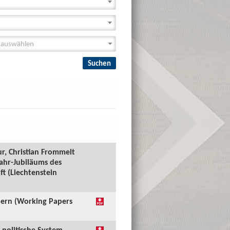
r, Christian Frommelt
Jahr-Jubiläums des
t (Liechtenstein
ndern (Working Papers
 politische System