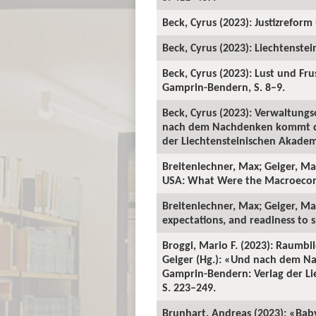
Beck, Cyrus (2023): Justizrefor
Beck, Cyrus (2023): Liechtenste
Beck, Cyrus (2023): Lust und Frus
Gamprin-Bendern, S. 8–9.
Beck, Cyrus (2023): Verwaltungs
nach dem Nachdenken kommt das
der Liechtensteinischen Akademis
Breitenlechner, Max; Geiger, Ma
USA: What Were the Macroeconomi
Breitenlechner, Max; Geiger, Ma
expectations, and readiness to
Broggi, Mario F. (2023): Raumb
Geiger (Hg.): «Und nach dem N
Gamprin-Bendern: Verlag der Lie
S. 223–249.
Brunhart, Andreas (2023): «Bab