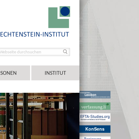
RSONEN
INSTITUT
KonSens