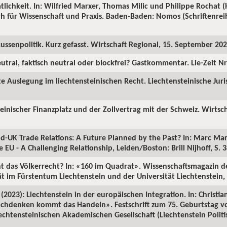
atlichkeit. In: Wilfried Marxer, Thomas Milic und Philippe Rochat (H
h für Wissenschaft und Praxis. Baden-Baden: Nomos (Schriftenreih
ussenpolitik. Kurz gefasst. Wirtschaft Regional, 15. September 202
eutral, faktisch neutral oder blockfrei? Gastkommentar. Lie-Zeit N
e Auslegung im liechtensteinischen Recht. Liechtensteinische Juri
einischer Finanzplatz und der Zollvertrag mit der Schweiz. Wirtsc
nd-UK Trade Relations: A Future Planned by the Past? In: Marc Ma
e EU - A Challenging Relationship, Leiden/Boston: Brill Nijhoff, S. 
t das Völkerrecht? In: «160 im Quadrat». Wissenschaftsmagazin de
tät im Fürstentum Liechtenstein und der Universität Liechtenstein,
e (2023): Liechtenstein in der europäischen Integration. In: Chris
achdenken kommt das Handeln». Festschrift zum 75. Geburtstag v
chtensteinischen Akademischen Gesellschaft (Liechtenstein Politisc