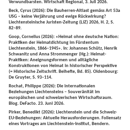
Verwundbarsten. Wirtschaft Regional, 3. Juli 2026.
Beck, Cyrus (2026): Die Bauherren-Altlast gemäss Art 53a
USG – keine Verjährung und ewige Rückwirkung?
Liechtensteinische Juristen-Zeitung (LJZ) 2026, H. 2, S.
82–89.
Goop, Cornelius (2026): «Heimat ohne deutsche Nation:
Praktiken der Heimatdichtung im Fürstentum
Liechtenstein, 1866–1945». In: Johannes Schütz, Henrik
Schwanitz und Anna Strommenger (Hg.): Heimat-
Praktiken: Aneignungsformen und alltägliche
Konstruktionen von Heimat in historischer Perspektive
(= Historische Zeitschrift. Beihefte, Bd. 85). Oldenbourg:
De Gruyter, S. 93–114.
Rochat, Philippe (2026): Die internationalen
Beziehungen Liechtensteins – Souveränität im
europäischen und schweizerischen Wirtschaftsraum.
Blog. DeFacto. 23. Juni 2026.
Pirker, Benedikt (2026): Liechtenstein und die Schweiz-
EU-Beziehungen: Aktuelle Herausforderungen. Foliensatz
eines Vortrages am Liechtenstein-Institut, Bendern.