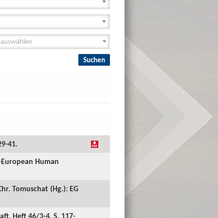
29-41.
ll-European Human
hr. Tomuschat (Hg.): EG
t, Heft 46/3-4, S. 117-