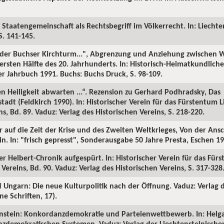
 Staatengemeinschaft als Rechtsbegriff im Völkerrecht. In: Liechte
S. 141-145.
ls der Buchser Kirchturm...", Abgrenzung und Anziehung zwischen
 ersten Hälfte des 20. Jahrhunderts. In: Historisch-Heimatkundlich
 Jahrbuch 1991. Buchs: Buchs Druck, S. 98-109.
en Heiligkeit abwarten ...“. Rezension zu Gerhard Podhradsky, Das
dt (Feldkirch 1990). In: Historischer Verein für das Fürstentum Li
s, Bd. 89. Vaduz: Verlag des Historischen Vereins, S. 218-220.
ter auf die Zeit der Krise und des Zweiten Weltkrieges, Von der Ans
n. In: "frisch gepresst", Sonderausgabe 50 Jahre Presta, Eschen 199
der Helbert-Chronik aufgespürt. In: Historischer Verein für das Für
Vereins, Bd. 90. Vaduz: Verlag des Historischen Vereins, S. 317-328
d Ungarn: Die neue Kulturpolitik nach der Öffnung. Vaduz: Verlag 
e Schriften, 17).
tenstein: Konkordanzdemokratie und Parteienwettbewerb. In: Helga
nzdemokratischen Systemen. Vaduz: Verlag der Liechtensteinisch