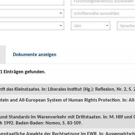
Forschungsbereich(e) auswählen
Schriftenreihe auswählen
Dokumente anzeigen
1 Einträgen gefunden.
 des Kleinstaates. In: Liberales Institut (Hg.): Reflexion, Nr. 2, S. 
stein and All-European System of Human Rights Protection. In: A
nd Standards im Warenverkehr mit Drittstaaten. In: M. Hilf und C
h 1992. Baden-Baden: Nomos, S. 83-109.
gsstaatliche Aspekte der Rechtsetzung im EWR. In: Aussenwirtschaf