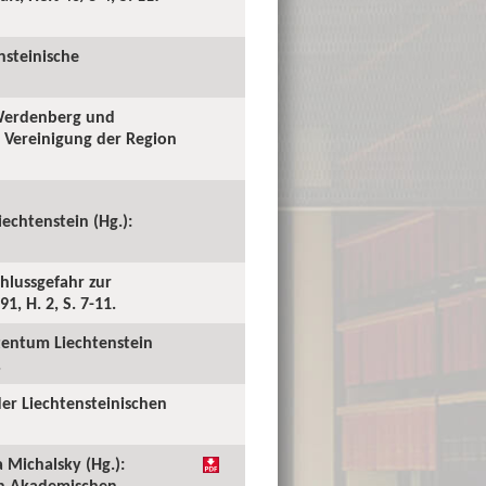
nsteinische
 Werdenberg und
e Vereinigung der Region
echtenstein (Hg.):
chlussgefahr zur
1, H. 2, S. 7-11.
stentum Liechtenstein
.
der Liechtensteinischen
 Michalsky (Hg.):
en Akademischen