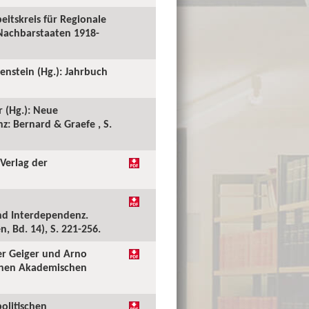
eitskreis für Regionale
 Nachbarstaaten 1918-
tenstein (Hg.): Jahrbuch
r (Hg.): Neue
z: Bernard & Graefe , S.
 Verlag der
und Interdependenz.
, Bd. 14), S. 221-256.
er Geiger und Arno
schen Akademischen
olitischen