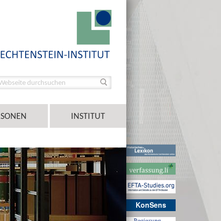
RSONEN
INSTITUT
KonSens