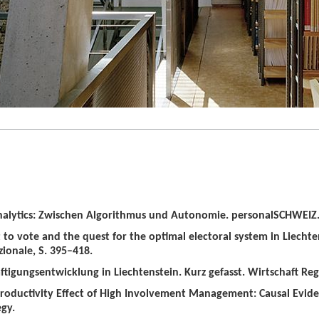
alytics: Zwischen Algorithmus und Autonomie. personalSCHWEIZ. 
t to vote and the quest for the optimal electoral system in Liechten
zionale, S. 395–418.
tigungsentwicklung in Liechtenstein. Kurz gefasst. Wirtschaft Regio
roductivity Effect of High Involvement Management: Causal Evid
gy.