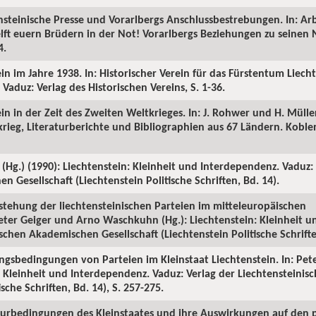
ensteinische Presse und Vorarlbergs Anschlussbestrebungen. In: Arb
elft euern Brüdern in der Not! Vorarlbergs Beziehungen zu seinen
4.
ein im Jahre 1938. In: Historischer Verein für das Fürstentum Liech
 Vaduz: Verlag des Historischen Vereins, S. 1-36.
ein in der Zeit des Zweiten Weltkrieges. In: J. Rohwer und H. Mülle
eg, Literaturberichte und Bibliographien aus 67 Ländern. Koblen
(Hg.) (1990): Liechtenstein: Kleinheit und Interdependenz. Vaduz:
 Gesellschaft (Liechtenstein Politische Schriften, Bd. 14).
tstehung der liechtensteinischen Parteien im mitteleuropäischen
eter Geiger und Arno Waschkuhn (Hg.): Liechtenstein: Kleinheit 
schen Akademischen Gesellschaft (Liechtenstein Politische Schriften
ngsbedingungen von Parteien im Kleinstaat Liechtenstein. In: Pet
: Kleinheit und Interdependenz. Vaduz: Verlag der Liechtensteini
ische Schriften, Bd. 14), S. 257-275.
urbedingungen des Kleinstaates und ihre Auswirkungen auf den p