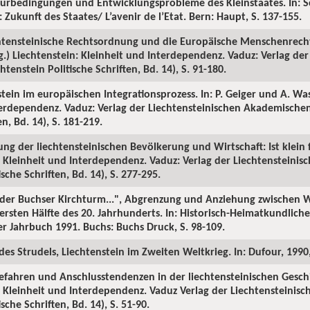
urbedingungen und Entwicklungsprobleme des Kleinstaates. In: S
 Zukunft des Staates/ L’avenir de l’Etat. Bern: Haupt, S. 137-155.
echtensteinische Rechtsordnung und die Europäische Menschenrech
) Liechtenstein: Kleinheit und Interdependenz. Vaduz: Verlag der
tenstein Politische Schriften, Bd. 14), S. 91-180.
tein im europäischen Integrationsprozess. In: P. Geiger und A. Wa
terdependenz. Vaduz: Verlag der Liechtensteinischen Akademischen
en, Bd. 14), S. 181-219.
ng der liechtensteinischen Bevölkerung und Wirtschaft: Ist klein fe
: Kleinheit und Interdependenz. Vaduz: Verlag der Liechtensteini
ische Schriften, Bd. 14), S. 277-295.
ls der Buchser Kirchturm...", Abgrenzung und Anziehung zwischen
 ersten Hälfte des 20. Jahrhunderts. In: Historisch-Heimatkundlich
 Jahrbuch 1991. Buchs: Buchs Druck, S. 98-109.
es Strudels, Liechtenstein im Zweiten Weltkrieg. In: Dufour, 1990, 
efahren und Anschlusstendenzen in der liechtensteinischen Geschic
: Kleinheit und Interdependenz. Vaduz Verlag der Liechtensteini
sche Schriften, Bd. 14), S. 51-90.