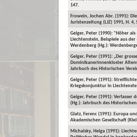
147.
Frowein, Jochen Abr. (1991): Die
Juristenzeitung (LJZ) 1991, H. 4, 
Geiger, Peter (1990): "Höher a
Liechtenstein, Beispiele aus der
Werdenberg (Hg.): Werdenberger
Geiger, Peter (1991): „Der gross
Dominikanerinnenkloster Altensta
Jahrbuch des Historischen Verein
Geiger, Peter (1991): Streiflich
Kriegskonjunktur in Liechtenstei
Geiger, Peter (1991): Verfasser 
(Hg.): Jahrbuch des Historischen 
Glatz, Ferenc (1991): Europa un
Akademischen Gesellschaft (Klein
Michalsky, Helga (1991): Liech
Politischer Wandel in konkorda