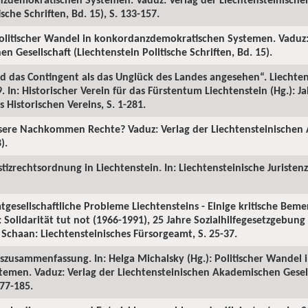
ische Schriften, Bd. 15), S. 133-157.
 Politischer Wandel in konkordanzdemokratischen Systemen. Vaduz:
 Gesellschaft (Liechtenstein Politische Schriften, Bd. 15).
ird das Contingent als das Unglück des Landes angesehen“. Liechte
 In: Historischer Verein für das Fürstentum Liechtenstein (Hg.): J
s Historischen Vereins, S. 1-281.
nsere Nachkommen Rechte? Vaduz: Verlag der Liechtensteinische
).
izrechtsordnung in Liechtenstein. In: Liechtensteinische Juristenze
esellschaftliche Probleme Liechtensteins - Einige kritische Bemer
 Solidarität tut not (1966-1991), 25 Jahre Sozialhilfegesetzgebun
 Schaan: Liechtensteinisches Fürsorgeamt, S. 25-37.
zusammenfassung. In: Helga Michalsky (Hg.): Politischer Wandel 
men. Vaduz: Verlag der Liechtensteinischen Akademischen Gesell
177-185.