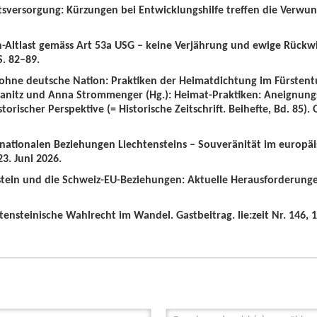
tsversorgung: Kürzungen bei Entwicklungshilfe treffen die Verwun
n-Altlast gemäss Art 53a USG – keine Verjährung und ewige Rückw
S. 82–89.
 ohne deutsche Nation: Praktiken der Heimatdichtung im Fürstent
wanitz und Anna Strommenger (Hg.): Heimat-Praktiken: Aneignung
orischer Perspektive (= Historische Zeitschrift. Beihefte, Bd. 85).
ernationalen Beziehungen Liechtensteins – Souveränität im europä
3. Juni 2026.
nstein und die Schweiz-EU-Beziehungen: Aktuelle Herausforderunge
tensteinische Wahlrecht im Wandel. Gastbeitrag. lie:zeit Nr. 146, 1