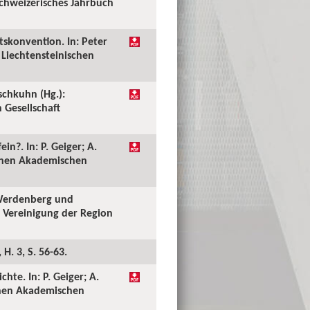
chweizerisches Jahrbuch
tskonvention. In: Peter
 Liechtensteinischen
schkuhn (Hg.):
 Gesellschaft
in?. In: P. Geiger; A.
schen Akademischen
 Werdenberg und
e Vereinigung der Region
H. 3, S. 56-63.
hte. In: P. Geiger; A.
schen Akademischen