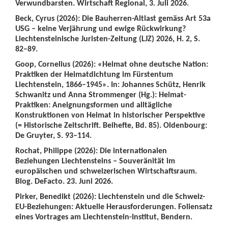
Verwundbarsten. Wirtschaft Regional, 3. Juli 2026.
Beck, Cyrus (2026): Die Bauherren-Altlast gemäss Art 53a
USG – keine Verjährung und ewige Rückwirkung?
Liechtensteinische Juristen-Zeitung (LJZ) 2026, H. 2, S.
82–89.
Goop, Cornelius (2026): «Heimat ohne deutsche Nation:
Praktiken der Heimatdichtung im Fürstentum
Liechtenstein, 1866–1945». In: Johannes Schütz, Henrik
Schwanitz und Anna Strommenger (Hg.): Heimat-
Praktiken: Aneignungsformen und alltägliche
Konstruktionen von Heimat in historischer Perspektive
(= Historische Zeitschrift. Beihefte, Bd. 85). Oldenbourg:
De Gruyter, S. 93–114.
Rochat, Philippe (2026): Die internationalen
Beziehungen Liechtensteins – Souveränität im
europäischen und schweizerischen Wirtschaftsraum.
Blog. DeFacto. 23. Juni 2026.
Pirker, Benedikt (2026): Liechtenstein und die Schweiz-
EU-Beziehungen: Aktuelle Herausforderungen. Foliensatz
eines Vortrages am Liechtenstein-Institut, Bendern.