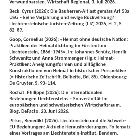
Verwundbarsten. Wirtschaft Regional, 3. Juli 2026.
Beck, Cyrus (2026): Die Bauherren-Altlast gemäss Art 53a
USG – keine Verjährung und ewige Rückwirkung?
Liechtensteinische Juristen-Zeitung (LJZ) 2026, H. 2, S.
82–89.
Goop, Cornelius (2026): «Heimat ohne deutsche Nation:
Praktiken der Heimatdichtung im Fürstentum
Liechtenstein, 1866–1945». In: Johannes Schütz, Henrik
Schwanitz und Anna Strommenger (Hg.): Heimat-
Praktiken: Aneignungsformen und alltägliche
Konstruktionen von Heimat in historischer Perspektive
(= Historische Zeitschrift. Beihefte, Bd. 85). Oldenbourg:
De Gruyter, S. 93–114.
Rochat, Philippe (2026): Die internationalen
Beziehungen Liechtensteins – Souveränität im
europäischen und schweizerischen Wirtschaftsraum.
Blog. DeFacto. 23. Juni 2026.
Pirker, Benedikt (2026): Liechtenstein und die Schweiz-
EU-Beziehungen: Aktuelle Herausforderungen. Foliensatz
eines Vortrages am Liechtenstein-Institut, Bendern.