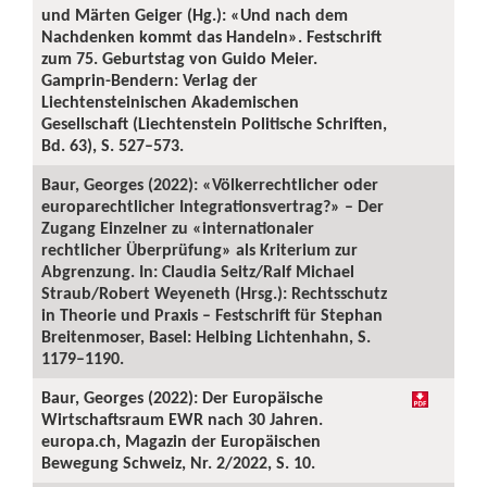
und Märten Geiger (Hg.): «Und nach dem
Nachdenken kommt das Handeln». Festschrift
zum 75. Geburtstag von Guido Meier.
Gamprin-Bendern: Verlag der
Liechtensteinischen Akademischen
Gesellschaft (Liechtenstein Politische Schriften,
Bd. 63), S. 527–573.
Baur, Georges (2022): «Völkerrechtlicher oder
europarechtlicher Integrationsvertrag?» – Der
Zugang Einzelner zu «internationaler
rechtlicher Überprüfung» als Kriterium zur
Abgrenzung. In: Claudia Seitz/Ralf Michael
Straub/Robert Weyeneth (Hrsg.): Rechtsschutz
in Theorie und Praxis – Festschrift für Stephan
Breitenmoser, Basel: Helbing Lichtenhahn, S.
1179–1190.
Baur, Georges (2022): Der Europäische
Wirtschaftsraum EWR nach 30 Jahren.
europa.ch, Magazin der Europäischen
Bewegung Schweiz, Nr. 2/2022, S. 10.