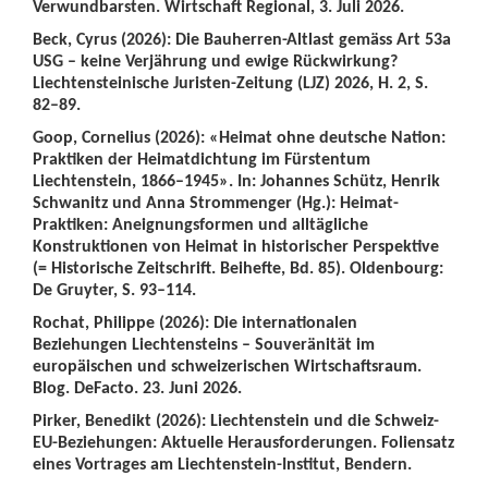
Verwundbarsten. Wirtschaft Regional, 3. Juli 2026.
Beck, Cyrus (2026): Die Bauherren-Altlast gemäss Art 53a
USG – keine Verjährung und ewige Rückwirkung?
Liechtensteinische Juristen-Zeitung (LJZ) 2026, H. 2, S.
82–89.
Goop, Cornelius (2026): «Heimat ohne deutsche Nation:
Praktiken der Heimatdichtung im Fürstentum
Liechtenstein, 1866–1945». In: Johannes Schütz, Henrik
Schwanitz und Anna Strommenger (Hg.): Heimat-
Praktiken: Aneignungsformen und alltägliche
Konstruktionen von Heimat in historischer Perspektive
(= Historische Zeitschrift. Beihefte, Bd. 85). Oldenbourg:
De Gruyter, S. 93–114.
Rochat, Philippe (2026): Die internationalen
Beziehungen Liechtensteins – Souveränität im
europäischen und schweizerischen Wirtschaftsraum.
Blog. DeFacto. 23. Juni 2026.
Pirker, Benedikt (2026): Liechtenstein und die Schweiz-
EU-Beziehungen: Aktuelle Herausforderungen. Foliensatz
eines Vortrages am Liechtenstein-Institut, Bendern.