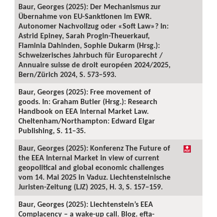
Baur, Georges (2025): Der Mechanismus zur
Übernahme von EU-Sanktionen im EWR.
Autonomer Nachvollzug oder «Soft Law»? In:
Astrid Epiney, Sarah Progin-Theuerkauf,
Flaminia Dahinden, Sophie Dukarm (Hrsg.):
Schweizerisches Jahrbuch für Europarecht /
Annuaire suisse de droit européen 2024/2025,
Bern/Zürich 2024, S. 573–593.
Baur, Georges (2025): Free movement of
goods. In: Graham Butler (Hrsg.): Research
Handbook on EEA Internal Market Law.
Cheltenham/Northampton: Edward Elgar
Publishing, S. 11–35.
Baur, Georges (2025): Konferenz The Future of
the EEA Internal Market in view of current
geopolitical and global economic challenges
vom 14. Mai 2025 in Vaduz. Liechtensteinische
Juristen-Zeitung (LJZ) 2025, H. 3, S. 157–159.
Baur, Georges (2025): Liechtenstein’s EEA
Complacency – a wake-up call. Blog. efta-