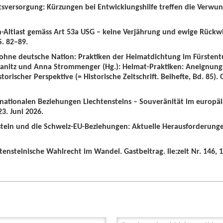
tsversorgung: Kürzungen bei Entwicklungshilfe treffen die Verwun
n-Altlast gemäss Art 53a USG – keine Verjährung und ewige Rückw
S. 82–89.
 ohne deutsche Nation: Praktiken der Heimatdichtung im Fürstent
wanitz und Anna Strommenger (Hg.): Heimat-Praktiken: Aneignung
orischer Perspektive (= Historische Zeitschrift. Beihefte, Bd. 85).
ernationalen Beziehungen Liechtensteins – Souveränität im europä
3. Juni 2026.
nstein und die Schweiz-EU-Beziehungen: Aktuelle Herausforderunge
tensteinische Wahlrecht im Wandel. Gastbeitrag. lie:zeit Nr. 146, 1