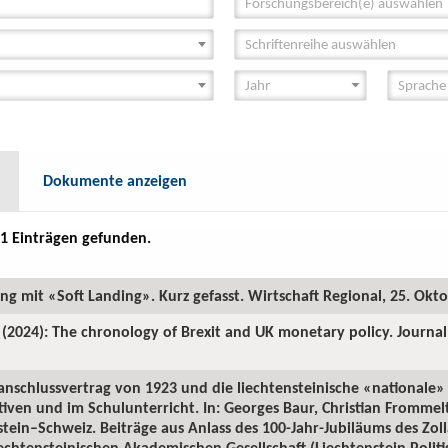
Forschungsbereich(e) auswählen
Schriftenreihe auswählen
Dokumente anzeigen
1 Einträgen gefunden.
ung mit «Soft Landing». Kurz gefasst. Wirtschaft Regional, 25. Okt
 (2024): The chronology of Brexit and UK monetary policy. Journa
lanschlussvertrag von 1923 und die liechtensteinische «nationale» 
tiven und im Schulunterricht. In: Georges Baur, Christian Fromme
stein–Schweiz. Beiträge aus Anlass des 100-Jahr-Jubiläums des Zoll
chtensteinischen Akademischen Gesellschaft (Liechtenstein Politisc