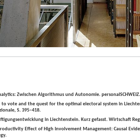
alytics: Zwischen Algorithmus und Autonomie. personalSCHWEIZ. 
t to vote and the quest for the optimal electoral system in Liechten
zionale, S. 395–418.
tigungsentwicklung in Liechtenstein. Kurz gefasst. Wirtschaft Regio
roductivity Effect of High Involvement Management: Causal Evid
gy.