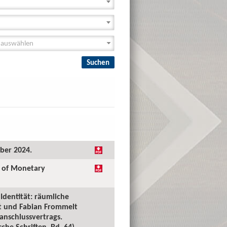
ober 2024.
l of Monetary
Identität: räumliche
lt und Fabian Frommelt
anschlussvertrags.
he Schriften, Bd. 64),