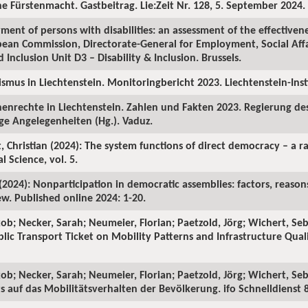
he Fürstenmacht. Gastbeitrag. Lie:Zeit Nr. 128, 5. September 2024.
ment of persons with disabilities: an assessment of the effectivene
opean Commission, Directorate-General for Employment, Social Affa
 Inclusion Unit D3 – Disability & Inclusion. Brussels.
mismus in Liechtenstein. Monitoringbericht 2023. Liechtenstein-In
henrechte in Liechtenstein. Zahlen und Fakten 2023. Regierung d
ge Angelegenheiten (Hg.). Vaduz.
, Christian (2024): The system functions of direct democracy – a r
al Science, vol. 5.
(2024): Nonparticipation in democratic assemblies: factors, reason
ew. Published online 2024: 1-20.
kob; Necker, Sarah; Neumeier, Florian; Paetzold, Jörg; Wichert, Se
blic Transport Ticket on Mobility Patterns and Infrastructure Qual
kob; Necker, Sarah; Neumeier, Florian; Paetzold, Jörg; Wichert, Seb
 auf das Mobilitätsverhalten der Bevölkerung. ifo Schnelldienst 8