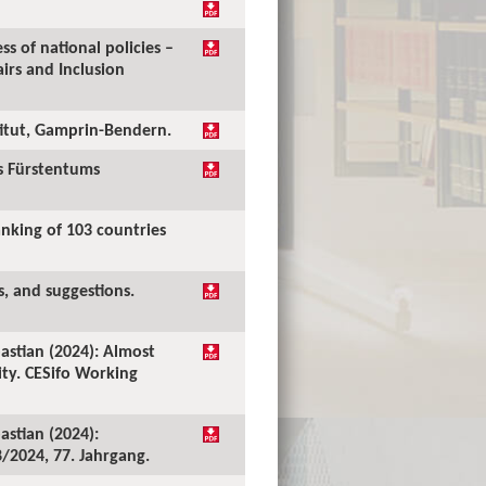
ss of national policies –
irs and Inclusion
stitut, Gamprin-Bendern.
es Fürstentums
anking of 103 countries
s, and suggestions.
bastian (2024): Almost
ity. CESifo Working
astian (2024):
/2024, 77. Jahrgang.