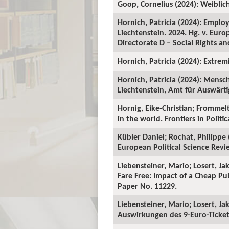
Goop, Cornelius (2024): Weiblic
Hornich, Patricia (2024): Employ
Liechtenstein. 2024. Hg. v. Eur
Directorate D – Social Rights and
Hornich, Patricia (2024): Extre
Hornich, Patricia (2024): Mensc
Liechtenstein, Amt für Auswärti
Hornig, Eike-Christian; Frommelt
in the world. Frontiers in Politic
Kübler Daniel; Rochat, Philippe 
European Political Science Revi
Liebensteiner, Mario; Losert, Ja
Fare Free: Impact of a Cheap Pu
Paper No. 11229.
Liebensteiner, Mario; Losert, Ja
Auswirkungen des 9-Euro-Tickets