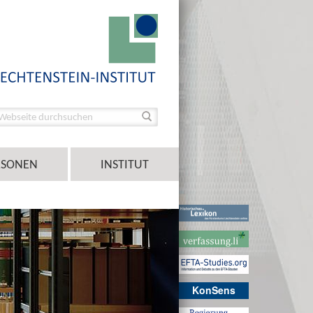
RSONEN
INSTITUT
KonSens