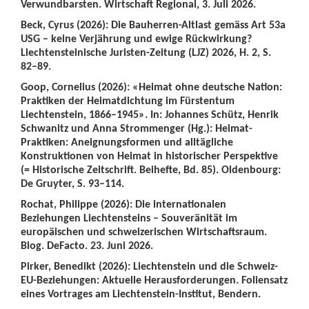
Verwundbarsten. Wirtschaft Regional, 3. Juli 2026.
Beck, Cyrus (2026): Die Bauherren-Altlast gemäss Art 53a
USG – keine Verjährung und ewige Rückwirkung?
Liechtensteinische Juristen-Zeitung (LJZ) 2026, H. 2, S.
82–89.
Goop, Cornelius (2026): «Heimat ohne deutsche Nation:
Praktiken der Heimatdichtung im Fürstentum
Liechtenstein, 1866–1945». In: Johannes Schütz, Henrik
Schwanitz und Anna Strommenger (Hg.): Heimat-
Praktiken: Aneignungsformen und alltägliche
Konstruktionen von Heimat in historischer Perspektive
(= Historische Zeitschrift. Beihefte, Bd. 85). Oldenbourg:
De Gruyter, S. 93–114.
Rochat, Philippe (2026): Die internationalen
Beziehungen Liechtensteins – Souveränität im
europäischen und schweizerischen Wirtschaftsraum.
Blog. DeFacto. 23. Juni 2026.
Pirker, Benedikt (2026): Liechtenstein und die Schweiz-
EU-Beziehungen: Aktuelle Herausforderungen. Foliensatz
eines Vortrages am Liechtenstein-Institut, Bendern.