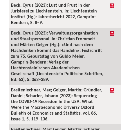
Beck, Cyrus (2023): Lust und Frust in der
Juristerei zu Liechtenstein. In: Liechtenstein-
Institut (Hg.): Jahresbericht 2022, Gamprin-
Bendern, S. 8–9.
Beck, Cyrus (2023): Verwaltungsorganisation
und Staatspersonal. In: Christian Frommelt
und Märten Geiger (Hg.): «Und nach dem
Nachdenken kommt das Handeln». Festschrift
zum 75. Geburtstag von Guido Meier.
Gamprin-Bendern: Verlag der
Liechtensteinischen Akademischen
Gesellschaft (Liechtenstein Politische Schriften,
Bd. 63), S. 363–389.
Breitenlechner, Max; Geiger, Martin; Gründler,
Daniel; Scharler, Johann (2023): Sequencing
the COVID-19 Recession in the USA: What
Were the Macroeconomic Drivers? Oxford
Bulletin of Economics and Statistics, vol. 86,
issue 1, S. 119–136.
Breitenlechner, Max; Geiger, Martin; Scharler,