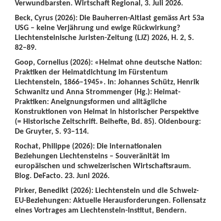
Verwundbarsten. Wirtschaft Regional, 3. Juli 2026.
Beck, Cyrus (2026): Die Bauherren-Altlast gemäss Art 53a
USG – keine Verjährung und ewige Rückwirkung?
Liechtensteinische Juristen-Zeitung (LJZ) 2026, H. 2, S.
82–89.
Goop, Cornelius (2026): «Heimat ohne deutsche Nation:
Praktiken der Heimatdichtung im Fürstentum
Liechtenstein, 1866–1945». In: Johannes Schütz, Henrik
Schwanitz und Anna Strommenger (Hg.): Heimat-
Praktiken: Aneignungsformen und alltägliche
Konstruktionen von Heimat in historischer Perspektive
(= Historische Zeitschrift. Beihefte, Bd. 85). Oldenbourg:
De Gruyter, S. 93–114.
Rochat, Philippe (2026): Die internationalen
Beziehungen Liechtensteins – Souveränität im
europäischen und schweizerischen Wirtschaftsraum.
Blog. DeFacto. 23. Juni 2026.
Pirker, Benedikt (2026): Liechtenstein und die Schweiz-
EU-Beziehungen: Aktuelle Herausforderungen. Foliensatz
eines Vortrages am Liechtenstein-Institut, Bendern.