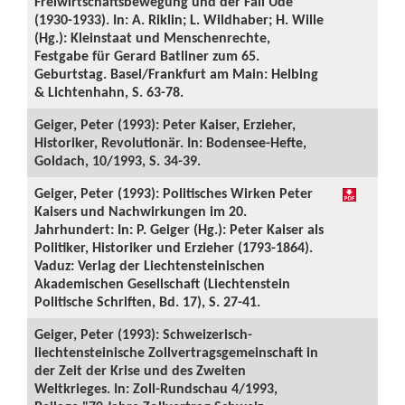
Freiwirtschaftsbewegung und der Fall Ude
(1930-1933). In: A. Riklin; L. Wildhaber; H. Wille
(Hg.): Kleinstaat und Menschenrechte,
Festgabe für Gerard Batliner zum 65.
Geburtstag. Basel/Frankfurt am Main: Helbing
& Lichtenhahn, S. 63-78.
Geiger, Peter (1993): Peter Kaiser, Erzieher,
Historiker, Revolutionär. In: Bodensee-Hefte,
Goldach, 10/1993, S. 34-39.
Geiger, Peter (1993): Politisches Wirken Peter
Kaisers und Nachwirkungen im 20.
Jahrhundert: In: P. Geiger (Hg.): Peter Kaiser als
Politiker, Historiker und Erzieher (1793-1864).
Vaduz: Verlag der Liechtensteinischen
Akademischen Gesellschaft (Liechtenstein
Politische Schriften, Bd. 17), S. 27-41.
Geiger, Peter (1993): Schweizerisch-
liechtensteinische Zollvertragsgemeinschaft in
der Zeit der Krise und des Zweiten
Weltkrieges. In: Zoll-Rundschau 4/1993,