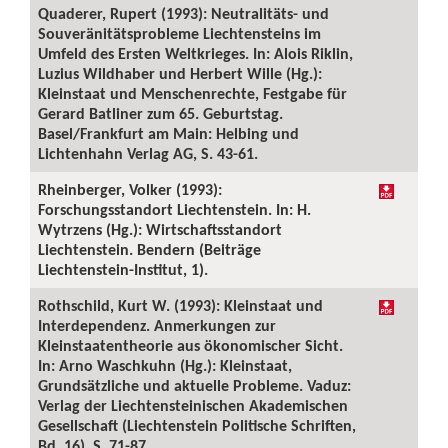
Quaderer, Rupert (1993): Neutralitäts- und
Souveränitätsprobleme Liechtensteins im
Umfeld des Ersten Weltkrieges. In: Alois Riklin,
Luzius Wildhaber und Herbert Wille (Hg.):
Kleinstaat und Menschenrechte, Festgabe für
Gerard Batliner zum 65. Geburtstag.
Basel/Frankfurt am Main: Helbing und
Lichtenhahn Verlag AG, S. 43-61.
Rheinberger, Volker (1993):
Forschungsstandort Liechtenstein. In: H.
Wytrzens (Hg.): Wirtschaftsstandort
Liechtenstein. Bendern (Beiträge
Liechtenstein-Institut, 1).
Rothschild, Kurt W. (1993): Kleinstaat und
Interdependenz. Anmerkungen zur
Kleinstaatentheorie aus ökonomischer Sicht.
In: Arno Waschkuhn (Hg.): Kleinstaat,
Grundsätzliche und aktuelle Probleme. Vaduz:
Verlag der Liechtensteinischen Akademischen
Gesellschaft (Liechtenstein Politische Schriften,
Bd. 16), S. 71-87.