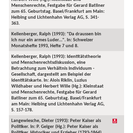
Menschenrechte, Festgabe für Gerard Batliner
zum 65. Geburtstag. Basel/Frankfurt am Main:
Helbing und Lichtenhahn Verlag AG, S. 341-
363.
Kellenberger, Ralph (1993): "Da draussen bin
ich nur ein armes Luder...". In: Schweizer
Monatshefte 1993, Hefte 7 und 8.
Kellenberger, Ralph (1993): Identitätstheorie
und Menschenrechtsdiskussion, eine
Betrachtung zum Verhältnis Individuum -
Gesellschaft, dargestellt am Beispiel der
Identitätskarte. In: Alois Riklin, Luzius
Wildhaber und Herbert Wille (Hg.): Kleinstaat
und Menschenrechte, Festgabe für Gerard
Batliner zum 65. Geburtstag. Basel/Frankfurt
am Main: Helbing und Lichtenhahn Verlag AG,
S. 157-178.
Langewiesche, Dieter (1993): Peter Kaiser als
Politiker. In: P. Geiger (Hg.): Peter Kaiser als
Politiker, Historiker und Erzieher (1793-1864).