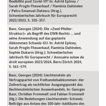
flexibilité post Covid-19? In: Astrid Epiney /
Sarah Progin-Theuerkauf / Flaminia Dahinden
/ Petru Emanuel Zlatescu (Hrsg.),
Schweizerisches Jahrbuch für Europarecht
2022/2023, S. 335–357.
Baur, Georges (2024): Die «Zwei-Pfeiler-
Struktur)» als Begriff des EWR-Rechts ... und
seine Anwendung auf das geplante
Abkommen Schweiz–EU. In: Astrid Epiney,
Sarah Progin-Theuerkauf, Flaminia Dahinden,
Sophie Dukarm (Hrsg.): Schweizerisches
Jahrbuch für Europarecht / Annuaire suisse de
droit européen 2023/2024, Bern/Zürich 2024,
S. 561–579.
Baur, Georges (2024): Liechtenstein als
Vertragspartei von Freihandelsabkommen: der
Zollvertrag als rechtlicher Ausgangspunkt des
liechtensteinischen Aussenhandels. In: Georges
Baur, Christian Frommelt und Fabian Frommelt
(Hg.): Die Beziehungen Liechtenstein–Schweiz.
Beiträge aus Anlass des 100-Jahr-Jubiläums des