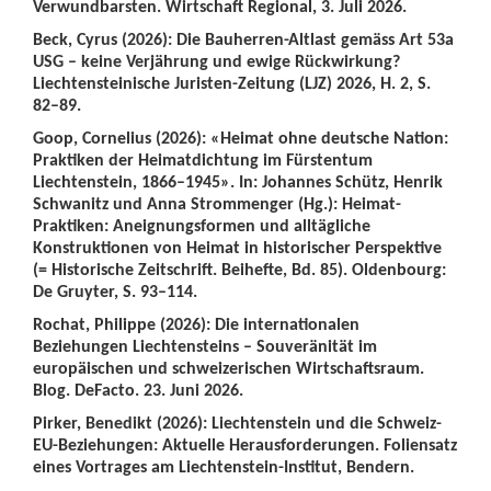
Verwundbarsten. Wirtschaft Regional, 3. Juli 2026.
Beck, Cyrus (2026): Die Bauherren-Altlast gemäss Art 53a
USG – keine Verjährung und ewige Rückwirkung?
Liechtensteinische Juristen-Zeitung (LJZ) 2026, H. 2, S.
82–89.
Goop, Cornelius (2026): «Heimat ohne deutsche Nation:
Praktiken der Heimatdichtung im Fürstentum
Liechtenstein, 1866–1945». In: Johannes Schütz, Henrik
Schwanitz und Anna Strommenger (Hg.): Heimat-
Praktiken: Aneignungsformen und alltägliche
Konstruktionen von Heimat in historischer Perspektive
(= Historische Zeitschrift. Beihefte, Bd. 85). Oldenbourg:
De Gruyter, S. 93–114.
Rochat, Philippe (2026): Die internationalen
Beziehungen Liechtensteins – Souveränität im
europäischen und schweizerischen Wirtschaftsraum.
Blog. DeFacto. 23. Juni 2026.
Pirker, Benedikt (2026): Liechtenstein und die Schweiz-
EU-Beziehungen: Aktuelle Herausforderungen. Foliensatz
eines Vortrages am Liechtenstein-Institut, Bendern.