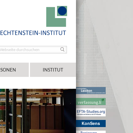
RSONEN
INSTITUT
KonSens