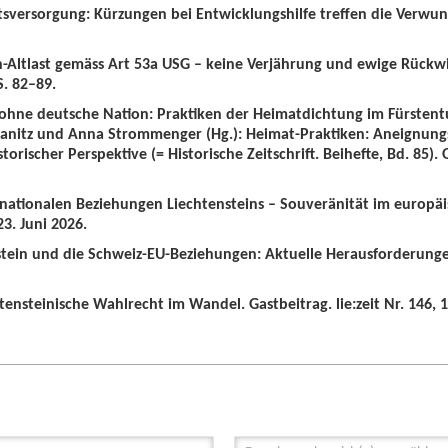
tsversorgung: Kürzungen bei Entwicklungshilfe treffen die Verwun
n-Altlast gemäss Art 53a USG – keine Verjährung und ewige Rückw
S. 82–89.
 ohne deutsche Nation: Praktiken der Heimatdichtung im Fürstent
wanitz und Anna Strommenger (Hg.): Heimat-Praktiken: Aneignung
orischer Perspektive (= Historische Zeitschrift. Beihefte, Bd. 85).
ernationalen Beziehungen Liechtensteins – Souveränität im europä
3. Juni 2026.
nstein und die Schweiz-EU-Beziehungen: Aktuelle Herausforderunge
tensteinische Wahlrecht im Wandel. Gastbeitrag. lie:zeit Nr. 146, 1