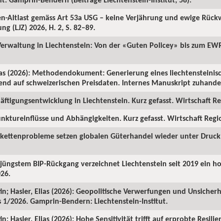
ren-Altlast gemäss Art 53a USG – keine Verjährung und ewige Rüc
ng (LJZ) 2026, H. 2, S. 82–89.
 Verwaltung in Liechtenstein: Von der «Guten Policey» bis zum EWR
as (2026): Methodendokument: Generierung eines liechtensteinisc
rend auf schweizerischen Preisdaten. Internes Manuskript zuhanden
ftigungsentwicklung in Liechtenstein. Kurz gefasst. Wirtschaft Reg
nktureinflüsse und Abhängigkeiten. Kurz gefasst. Wirtschaft Region
rkettenprobleme setzen globalen Güterhandel wieder unter Druck. 
z jüngstem BIP-Rückgang verzeichnet Liechtenstein seit 2019 ein 
026.
in; Hasler, Elias (2026): Geopolitische Verwerfungen und Unsicherh
us 1/2026. Gamprin-Bendern: Liechtenstein-Institut.
; Hasler, Elias (2026): Hohe Sensitivität trifft auf erprobte Resilie