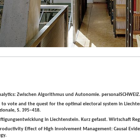
alytics: Zwischen Algorithmus und Autonomie. personalSCHWEIZ. 
t to vote and the quest for the optimal electoral system in Liechten
zionale, S. 395–418.
tigungsentwicklung in Liechtenstein. Kurz gefasst. Wirtschaft Regio
roductivity Effect of High Involvement Management: Causal Evid
gy.