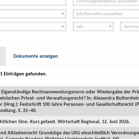
Forschungsbereich(e) auswählen
Schriftenreihe auswählen
Dokumente anzeigen
1 Einträgen gefunden.
GR: Eigenständige Rechtsanwendungsnorm oder Wiedergabe der Pr
inischen Privat- und Verwaltungsrecht? In: Alexandra Butterstein
 (Hrsg.): Festschrift 100 Jahre Personen- und Gesellschaftsrecht 
ndlung, S. 25–40.
htlichen Sinn. Kurz gefasst. Wirtschaft Regional, 12. Juni 2026.
 und Altlastenrecht Grundzüge des USG einschließlich Verordnungs
. Gamprin-Bendern (Beiträge Liechtenstein-Institut, 58).