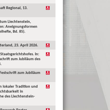
aft Regional, 13.
tum Liechtenstein,
ken: Aneignungsformen
ihefte, Bd. 85).
erland, 23. April 2026.
taatsgerichtshofes. In:
tschrift zum Jubiläum des
.
 Festschrift zum Jubiläum
n lokaler Tradition und
chtsbarkeit in
he des Liechtenstein-
Research Poster.