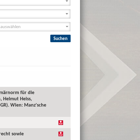
imärnorm für die
, Helmut Heiss,
(PGR). Wien: Manz'sche
recht sowie