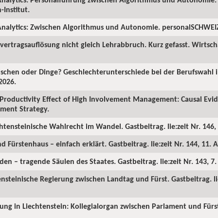
Institut.
nalytics: Zwischen Algorithmus und Autonomie. personalSCHWEIZ.
ertragsauflösung nicht gleich Lehrabbruch. Kurz gefasst. Wirtscha
chen oder Dinge? Geschlechterunterschiede bei der Berufswahl in
2026.
Productivity Effect of High Involvement Management: Causal Ev
ment Strategy.
chtensteinische Wahlrecht im Wandel. Gastbeitrag. lie:zeit Nr. 146, 
d Fürstenhaus – einfach erklärt. Gastbeitrag. lie:zeit Nr. 144, 11. A
en – tragende Säulen des Staates. Gastbeitrag. lie:zeit Nr. 143, 7
ensteinische Regierung zwischen Landtag und Fürst. Gastbeitrag. lie
rung in Liechtenstein: Kollegialorgan zwischen Parlament und Fürst