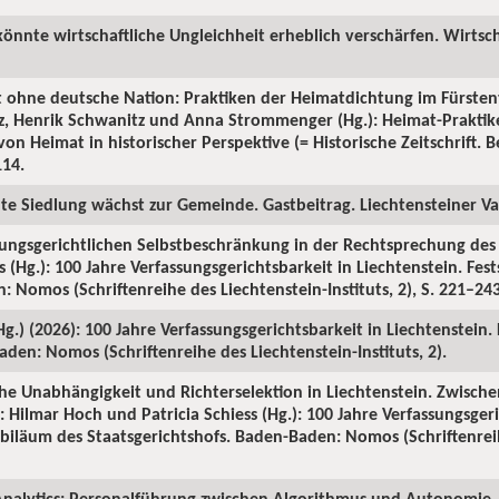
könnte wirtschaftliche Ungleichheit erheblich verschärfen. Wirtsch
t ohne deutsche Nation: Praktiken der Heimatdichtung im Fürsten
tz, Henrik Schwanitz und Anna Strommenger (Hg.): Heimat-Prakti
on Heimat in historischer Perspektive (= Historische Zeitschrift. Be
114.
ute Siedlung wächst zur Gemeinde. Gastbeitrag. Liechtensteiner Vat
sungsgerichtlichen Selbstbeschränkung in der Rechtsprechung des S
 (Hg.): 100 Jahre Verfassungsgerichtsbarkeit in Liechtenstein. Fes
 Nomos (Schriftenreihe des Liechtenstein-Instituts, 2), S. 221–243
(Hg.) (2026): 100 Jahre Verfassungsgerichtsbarkeit in Liechtenstein.
den: Nomos (Schriftenreihe des Liechtenstein-Instituts, 2).
iche Unabhängigkeit und Richterselektion in Liechtenstein. Zwische
 Hilmar Hoch und Patricia Schiess (Hg.): 100 Jahre Verfassungsgeri
Jubiläum des Staatsgerichtshofs. Baden-Baden: Nomos (Schriftenrei
nalytics: Personalführung zwischen Algorithmus und Autonomie. 