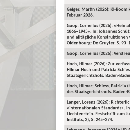
Geiger, Martin (2026): KI-Boom 
Februar 2026.
Goop, Cornelius (2026): «Heima
1866–1945». In: Johannes Schü
und alltägliche Konstruktionen v
Oldenbourg: De Gruyter, S. 93–
Goop, Cornelius (2026): Verstre
Hoch, Hilmar (2026): Zur verfas
Hilmar Hoch und Patricia Schiess
Staatsgerichtshofs. Baden-Baden:
Hoch, Hilmar; Schiess, Patricia 
des Staatsgerichtshofs. Baden-Ba
Langer, Lorenz (2026): Richterl
«internationalen Standards». In:
Liechtenstein. Festschrift zum 
Instituts, 2), S. 245–274.
Lehmann, Johannes (2026): HR-A