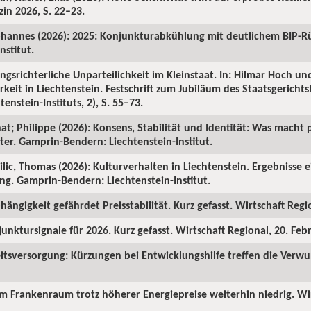
in 2026, S. 22–23.
ohannes (2026): 2025: Konjunkturabkühlung mit deutlichem BIP-R
nstitut.
ngsrichterliche Unparteilichkeit im Kleinstaat. In: Hilmar Hoch und
rkeit in Liechtenstein. Festschrift zum Jubiläum des Staatsgericht
enstein-Instituts, 2), S. 55–73.
hat; Philippe (2026): Konsens, Stabilität und Identität: Was macht p
ter. Gamprin-Bendern: Liechtenstein-Institut.
Milic, Thomas (2026): Kulturverhalten in Liechtenstein. Ergebnisse 
ng. Gamprin-Bendern: Liechtenstein-Institut.
hängigkeit gefährdet Preisstabilität. Kurz gefasst. Wirtschaft Regi
junktursignale für 2026. Kurz gefasst. Wirtschaft Regional, 20. Feb
itsversorgung: Kürzungen bei Entwicklungshilfe treffen die Verw
 im Frankenraum trotz höherer Energiepreise weiterhin niedrig. Wi