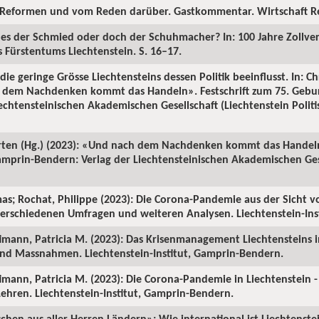
n Reformen und vom Reden darüber. Gastkommentar. Wirtschaft Reg
r es der Schmied oder doch der Schuhmacher? In: 100 Jahre Zollve
s Fürstentums Liechtenstein. S. 16–17.
die geringe Grösse Liechtensteins dessen Politik beeinflusst. In: 
h dem Nachdenken kommt das Handeln». Festschrift zum 75. Gebur
chtensteinischen Akademischen Gesellschaft (Liechtenstein Politisc
ärten (Hg.) (2023): «Und nach dem Nachdenken kommt das Handeln»
mprin-Bendern: Verlag der Liechtensteinischen Akademischen Gese
as; Rochat, Philippe (2023): Die Corona-Pandemie aus der Sicht von
erschiedenen Umfragen und weiteren Analysen. Liechtenstein-Ins
ütimann, Patricia M. (2023): Das Krisenmanagement Liechtensteins
nd Massnahmen. Liechtenstein-Institut, Gamprin-Bendern.
ütimann, Patricia M. (2023): Die Corona-Pandemie in Liechtenstei
ehren. Liechtenstein-Institut, Gamprin-Bendern.
hen aus aller Herren Ländern»: Wie international ist Liechtenstei