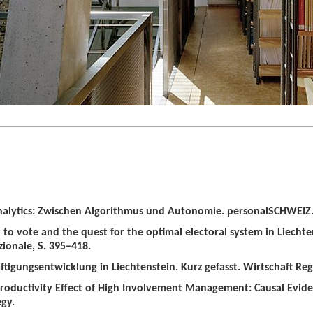
alytics: Zwischen Algorithmus und Autonomie. personalSCHWEIZ. 
t to vote and the quest for the optimal electoral system in Liechten
zionale, S. 395–418.
tigungsentwicklung in Liechtenstein. Kurz gefasst. Wirtschaft Regio
roductivity Effect of High Involvement Management: Causal Evid
gy.