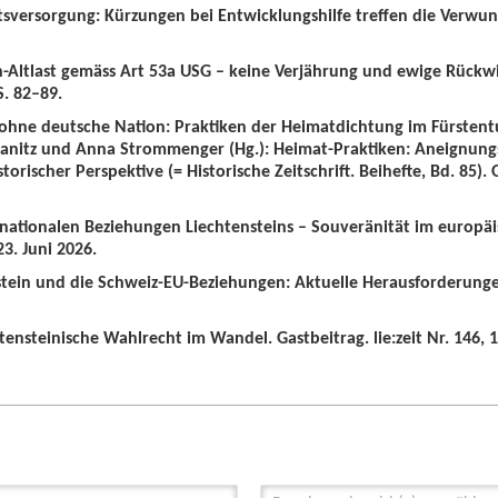
tsversorgung: Kürzungen bei Entwicklungshilfe treffen die Verwun
n-Altlast gemäss Art 53a USG – keine Verjährung und ewige Rückw
S. 82–89.
 ohne deutsche Nation: Praktiken der Heimatdichtung im Fürstent
wanitz und Anna Strommenger (Hg.): Heimat-Praktiken: Aneignung
orischer Perspektive (= Historische Zeitschrift. Beihefte, Bd. 85).
ernationalen Beziehungen Liechtensteins – Souveränität im europä
3. Juni 2026.
nstein und die Schweiz-EU-Beziehungen: Aktuelle Herausforderunge
tensteinische Wahlrecht im Wandel. Gastbeitrag. lie:zeit Nr. 146, 1