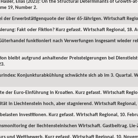
 Hasler, Elias (2023): On the Structural Determinants of Growth-at-
lume 19, Number 2.
ei der Erwerbstätigenquote der über 65-Jährigen. Wirtschaft Region
sierung: Fakt oder Fiktion? Kurz gefasst. Wirtschaft Regional, 18. 
 Güterhandel funktioniert nach Verwerfungen insgesamt wieder rei
ation bleibt aufgrund anhaltender Preissteigerungen bei Dienstleis
23.
urindex: Konjunkturabkühlung schwächte sich ab im 3. Quartal. Wi
kte der Euro-Einführung in Kroatien. Kurz gefasst. Wirtschaft Region
ität in Liechtenstein hoch, aber stagnierend. Wirtschaft Regional,
belasten Investitionen. Kurz gefasst. Wirtschaft Regional, 10. Febr
smonitoring der liechtensteinischen Wirtschaft. Gastbeitrag. Lie-Z
urs und Wettbewerb. Kurz gefasst. Wirtschaft Regional, 10. Nove