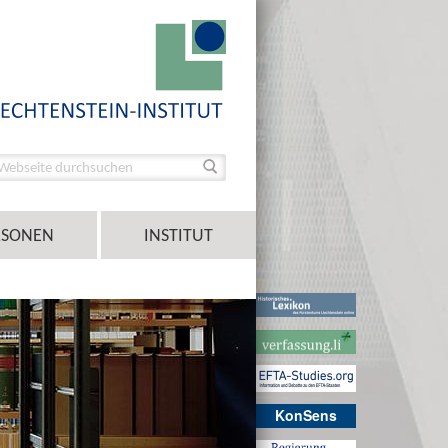
RSONEN
INSTITUT
KonSens