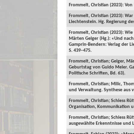
Frommelt, Christian (2023): Vo
Frommelt, Christian (2023): Wa
Liechtenstein. Hg. Regierung de
Frommelt, Christian (2023): Wie 
Märten Geiger (Hg.): «Und nac
Gamprin-Bendern: Verlag der Lie
S. 439–475.
Frommelt, Christian; Geiger, M
Geburtstag von Guido Meier. Ga
Politische Schriften, Bd. 63).
Frommelt, Christian; Milic, Thom
und Verwaltung. Synthese aus v
Frommelt, Christian; Schiess R
Organisation, Kommunikation u
Frommelt, Christian; Schiess R
ausgewählte Erkenntnisse und L
Frommelt, Fabian (2023): «Mensc