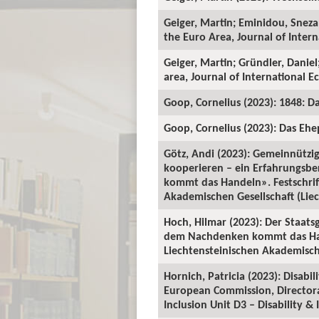
Geiger, Martin; Eminidou, Snezan
the Euro Area, Journal of Inter
Geiger, Martin; Gründler, Danie
area, Journal of International E
Goop, Cornelius (2023): 1848: D
Goop, Cornelius (2023): Das Ehep
Götz, Andi (2023): Gemeinnützig
kooperieren – ein Erfahrungsbe
kommt das Handeln». Festschrif
Akademischen Gesellschaft (Liech
Hoch, Hilmar (2023): Der Staats
dem Nachdenken kommt das Hand
Liechtensteinischen Akademischen
Hornich, Patricia (2023): Disabil
European Commission, Directorat
Inclusion Unit D3 – Disability & 