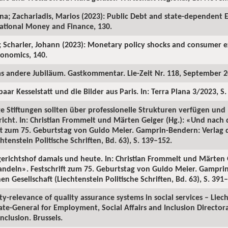
a; Zachariadis, Marios (2023): Public Debt and state-dependent Eff
national Money and Finance, 130.
l; Scharler, Johann (2023): Monetary policy shocks and consumer e
conomics, 140.
as andere Jubiläum. Gastkommentar. Lie-Zeit Nr. 118, September 2
aar Kesselstatt und die Bilder aus Paris. In: Terra Plana 3/2023, S.
e Stiftungen sollten über professionelle Strukturen verfügen und
richt. In: Christian Frommelt und Märten Geiger (Hg.): «Und na
t zum 75. Geburtstag von Guido Meier. Gamprin-Bendern: Verlag d
tenstein Politische Schriften, Bd. 63), S. 139–152.
gerichtshof damals und heute. In: Christian Frommelt und Märten 
eln». Festschrift zum 75. Geburtstag von Guido Meier. Gamprin
 Gesellschaft (Liechtenstein Politische Schriften, Bd. 63), S. 391
ity-relevance of quality assurance systems in social services – Liech
e-General for Employment, Social Affairs and Inclusion Directora
Inclusion. Brussels.