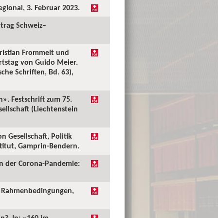
ional, 3. Februar 2023.
rtrag Schweiz–
Christian Frommelt und
tstag von Guido Meier.
he Schriften, Bd. 63),
. Festschrift zum 75.
llschaft (Liechtenstein
 Gesellschaft, Politik
titut, Gamprin-Bendern.
 in der Corona-Pandemie:
n - Rahmenbedingungen,
n?. In: «160 im