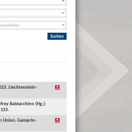
023. Liechtenstein-
dfrey Baldacchino (Hg.):
–123.
an Union. Gamprin-