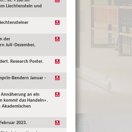
tum Liechtenstein und
Liechtensteiner
n der
rn Juli–Dezember,
dert. Research Poster.
mprin-Bendern Januar -
t: Annäherung an ein
ken kommt das Handeln».
en Akademischen
 Februar 2023.