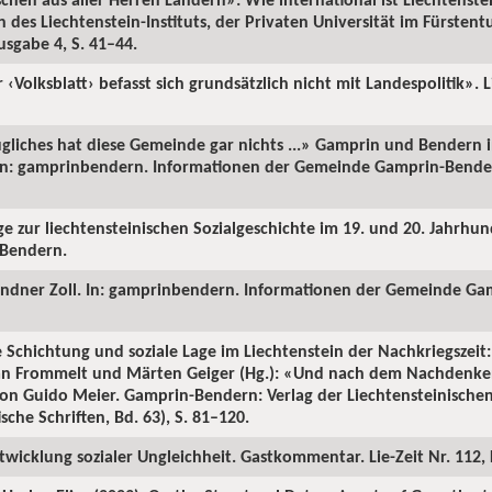
des Liechtenstein-Instituts, der Privaten Universität im Fürsten
usgabe 4, S. 41–44.
‹Volksblatt› befasst sich grundsätzlich nicht mit Landespolitik». 
gliches hat diese Gemeinde gar nichts ...» Gamprin und Bendern i
In: gamprinbendern. Informationen der Gemeinde Gamprin-Bende
ge zur liechtensteinischen Sozialgeschichte im 19. und 20. Jahrhun
-Bendern.
endner Zoll. In: gamprinbendern. Informationen der Gemeinde Ga
e Schichtung und soziale Lage im Liechtenstein der Nachkriegszei
stian Frommelt und Märten Geiger (Hg.): «Und nach dem Nachden
 von Guido Meier. Gamprin-Bendern: Verlag der Liechtensteinisch
ische Schriften, Bd. 63), S. 81–120.
twicklung sozialer Ungleichheit. Gastkommentar. Lie-Zeit Nr. 112,