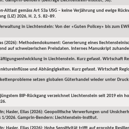
ren-Altlast gemäss Art 53a USG – keine Verjährung und ewige Rüc
ng (LJZ) 2026, H. 2, S. 82–89.
 Verwaltung in Liechtenstein: Von der «Guten Policey» bis zum EWR
as (2026): Methodendokument: Generierung eines liechtensteinisc
rend auf schweizerischen Preisdaten. Internes Manuskript zuhanden
ftigungsentwicklung in Liechtenstein. Kurz gefasst. Wirtschaft Reg
nktureinflüsse und Abhängigkeiten. Kurz gefasst. Wirtschaft Region
rkettenprobleme setzen globalen Güterhandel wieder unter Druck. 
z jüngstem BIP-Rückgang verzeichnet Liechtenstein seit 2019 ein 
026.
in; Hasler, Elias (2026): Geopolitische Verwerfungen und Unsicherh
us 1/2026. Gamprin-Bendern: Liechtenstein-Institut.
; Hasler, Elias (2026): Hohe Sensitivität trifft auf erprobte Resilie