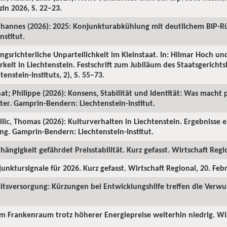
in 2026, S. 22–23.
ohannes (2026): 2025: Konjunkturabkühlung mit deutlichem BIP-R
nstitut.
ngsrichterliche Unparteilichkeit im Kleinstaat. In: Hilmar Hoch und
rkeit in Liechtenstein. Festschrift zum Jubiläum des Staatsgericht
enstein-Instituts, 2), S. 55–73.
hat; Philippe (2026): Konsens, Stabilität und Identität: Was macht p
ter. Gamprin-Bendern: Liechtenstein-Institut.
Milic, Thomas (2026): Kulturverhalten in Liechtenstein. Ergebnisse 
ng. Gamprin-Bendern: Liechtenstein-Institut.
hängigkeit gefährdet Preisstabilität. Kurz gefasst. Wirtschaft Regi
junktursignale für 2026. Kurz gefasst. Wirtschaft Regional, 20. Feb
itsversorgung: Kürzungen bei Entwicklungshilfe treffen die Verw
 im Frankenraum trotz höherer Energiepreise weiterhin niedrig. Wi