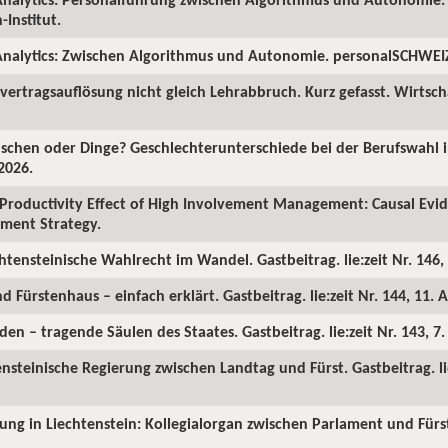
Institut.
nalytics: Zwischen Algorithmus und Autonomie. personalSCHWEIZ.
ertragsauflösung nicht gleich Lehrabbruch. Kurz gefasst. Wirtscha
chen oder Dinge? Geschlechterunterschiede bei der Berufswahl in
2026.
Productivity Effect of High Involvement Management: Causal Ev
ment Strategy.
chtensteinische Wahlrecht im Wandel. Gastbeitrag. lie:zeit Nr. 146, 
d Fürstenhaus – einfach erklärt. Gastbeitrag. lie:zeit Nr. 144, 11. A
en – tragende Säulen des Staates. Gastbeitrag. lie:zeit Nr. 143, 7
ensteinische Regierung zwischen Landtag und Fürst. Gastbeitrag. lie
rung in Liechtenstein: Kollegialorgan zwischen Parlament und Fürst