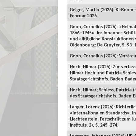
Geiger, Martin (2026): KI-Boom 
Februar 2026.
Goop, Cornelius (2026): «Heima
1866–1945». In: Johannes Schü
und alltägliche Konstruktionen v
Oldenbourg: De Gruyter, S. 93–
Goop, Cornelius (2026): Verstre
Hoch, Hilmar (2026): Zur verfas
Hilmar Hoch und Patricia Schiess
Staatsgerichtshofs. Baden-Baden:
Hoch, Hilmar; Schiess, Patricia 
des Staatsgerichtshofs. Baden-Ba
Langer, Lorenz (2026): Richterl
«internationalen Standards». In:
Liechtenstein. Festschrift zum 
Instituts, 2), S. 245–274.
Lehmann, Johannes (2026): HR-A