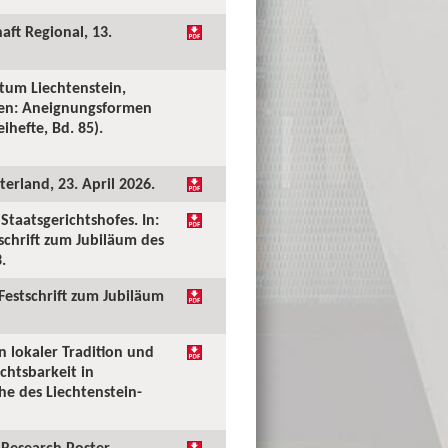
aft Regional, 13.
tum Liechtenstein,
ken: Aneignungsformen
ihefte, Bd. 85).
erland, 23. April 2026.
taatsgerichtshofes. In:
tschrift zum Jubiläum des
.
 Festschrift zum Jubiläum
n lokaler Tradition und
chtsbarkeit in
he des Liechtenstein-
Research Poster.