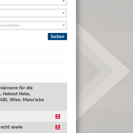
imärnorm für die
, Helmut Heiss,
(PGR). Wien: Manz'sche
recht sowie