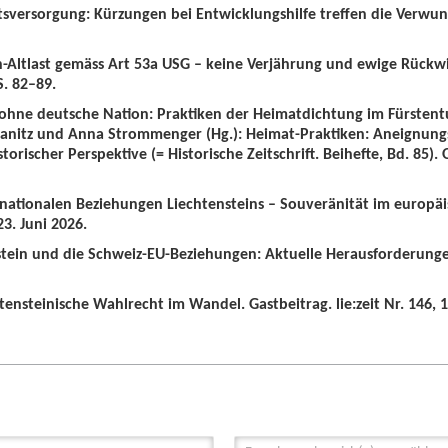
tsversorgung: Kürzungen bei Entwicklungshilfe treffen die Verwun
n-Altlast gemäss Art 53a USG – keine Verjährung und ewige Rückw
S. 82–89.
 ohne deutsche Nation: Praktiken der Heimatdichtung im Fürstent
wanitz und Anna Strommenger (Hg.): Heimat-Praktiken: Aneignung
orischer Perspektive (= Historische Zeitschrift. Beihefte, Bd. 85).
ernationalen Beziehungen Liechtensteins – Souveränität im europä
3. Juni 2026.
nstein und die Schweiz-EU-Beziehungen: Aktuelle Herausforderunge
tensteinische Wahlrecht im Wandel. Gastbeitrag. lie:zeit Nr. 146, 1