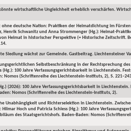
könnte wirtschaftliche Ungleichheit erheblich verschärfen. Wirtsch
t ohne deutsche Nation: Praktiken der Heimatdichtung im Fürsten
tz, Henrik Schwanitz und Anna Strommenger (Hg.): Heimat-Prakti
on Heimat in historischer Perspektive (= Historische Zeitschrift. Be
114.
ute Siedlung wächst zur Gemeinde. Gastbeitrag. Liechtensteiner Vat
sungsgerichtlichen Selbstbeschränkung in der Rechtsprechung des S
 (Hg.): 100 Jahre Verfassungsgerichtsbarkeit in Liechtenstein. Fes
 Nomos (Schriftenreihe des Liechtenstein-Instituts, 2), S. 221–243
(Hg.) (2026): 100 Jahre Verfassungsgerichtsbarkeit in Liechtenstein.
den: Nomos (Schriftenreihe des Liechtenstein-Instituts, 2).
iche Unabhängigkeit und Richterselektion in Liechtenstein. Zwische
 Hilmar Hoch und Patricia Schiess (Hg.): 100 Jahre Verfassungsgeri
Jubiläum des Staatsgerichtshofs. Baden-Baden: Nomos (Schriftenrei
nalytics: Personalführung zwischen Algorithmus und Autonomie. 