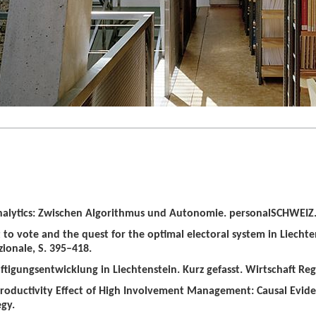
alytics: Zwischen Algorithmus und Autonomie. personalSCHWEIZ. 
t to vote and the quest for the optimal electoral system in Liechten
zionale, S. 395–418.
tigungsentwicklung in Liechtenstein. Kurz gefasst. Wirtschaft Regio
roductivity Effect of High Involvement Management: Causal Evid
gy.