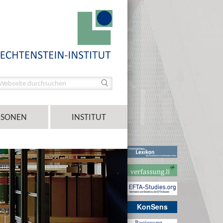
RSONEN
INSTITUT
KonSens