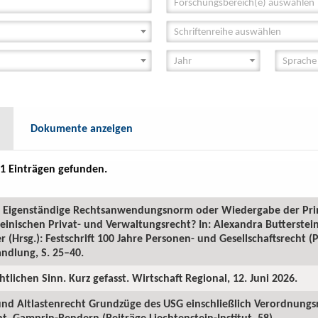
Forschungsbereich(e) auswählen
Schriftenreihe auswählen
Dokumente anzeigen
1 Einträgen gefunden.
GR: Eigenständige Rechtsanwendungsnorm oder Wiedergabe der Pr
inischen Privat- und Verwaltungsrecht? In: Alexandra Butterstein
 (Hrsg.): Festschrift 100 Jahre Personen- und Gesellschaftsrecht 
ndlung, S. 25–40.
htlichen Sinn. Kurz gefasst. Wirtschaft Regional, 12. Juni 2026.
 und Altlastenrecht Grundzüge des USG einschließlich Verordnungs
. Gamprin-Bendern (Beiträge Liechtenstein-Institut, 58).