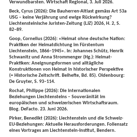
Verwundbarsten. Wirtschaft Regional, 3. Juli 2026.
Beck, Cyrus (2026): Die Bauherren-Altlast gemäss Art 53a
USG – keine Verjährung und ewige Rückwirkung?
Liechtensteinische Juristen-Zeitung (LJZ) 2026, H. 2, S.
82–89.
Goop, Cornelius (2026): «Heimat ohne deutsche Nation:
Praktiken der Heimatdichtung im Fürstentum
Liechtenstein, 1866–1945». In: Johannes Schütz, Henrik
Schwanitz und Anna Strommenger (Hg.): Heimat-
Praktiken: Aneignungsformen und alltägliche
Konstruktionen von Heimat in historischer Perspektive
(= Historische Zeitschrift. Beihefte, Bd. 85). Oldenbourg:
De Gruyter, S. 93–114.
Rochat, Philippe (2026): Die internationalen
Beziehungen Liechtensteins – Souveränität im
europäischen und schweizerischen Wirtschaftsraum.
Blog. DeFacto. 23. Juni 2026.
Pirker, Benedikt (2026): Liechtenstein und die Schweiz-
EU-Beziehungen: Aktuelle Herausforderungen. Foliensatz
eines Vortrages am Liechtenstein-Institut, Bendern.