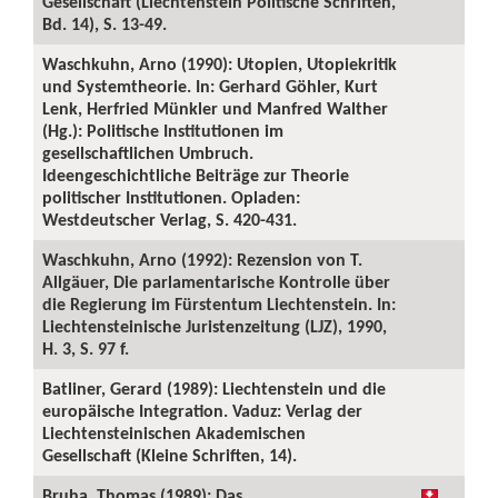
Gesellschaft (Liechtenstein Politische Schriften,
Bd. 14), S. 13-49.
Waschkuhn, Arno (1990): Utopien, Utopiekritik
und Systemtheorie. In: Gerhard Göhler, Kurt
Lenk, Herfried Münkler und Manfred Walther
(Hg.): Politische Institutionen im
gesellschaftlichen Umbruch.
Ideengeschichtliche Beiträge zur Theorie
politischer Institutionen. Opladen:
Westdeutscher Verlag, S. 420-431.
Waschkuhn, Arno (1992): Rezension von T.
Allgäuer, Die parlamentarische Kontrolle über
die Regierung im Fürstentum Liechtenstein. In:
Liechtensteinische Juristenzeitung (LJZ), 1990,
H. 3, S. 97 f.
Batliner, Gerard (1989): Liechtenstein und die
europäische Integration. Vaduz: Verlag der
Liechtensteinischen Akademischen
Gesellschaft (Kleine Schriften, 14).
Bruha, Thomas (1989): Das