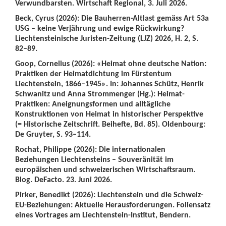
Verwundbarsten. Wirtschaft Regional, 3. Juli 2026.
Beck, Cyrus (2026): Die Bauherren-Altlast gemäss Art 53a
USG – keine Verjährung und ewige Rückwirkung?
Liechtensteinische Juristen-Zeitung (LJZ) 2026, H. 2, S.
82–89.
Goop, Cornelius (2026): «Heimat ohne deutsche Nation:
Praktiken der Heimatdichtung im Fürstentum
Liechtenstein, 1866–1945». In: Johannes Schütz, Henrik
Schwanitz und Anna Strommenger (Hg.): Heimat-
Praktiken: Aneignungsformen und alltägliche
Konstruktionen von Heimat in historischer Perspektive
(= Historische Zeitschrift. Beihefte, Bd. 85). Oldenbourg:
De Gruyter, S. 93–114.
Rochat, Philippe (2026): Die internationalen
Beziehungen Liechtensteins – Souveränität im
europäischen und schweizerischen Wirtschaftsraum.
Blog. DeFacto. 23. Juni 2026.
Pirker, Benedikt (2026): Liechtenstein und die Schweiz-
EU-Beziehungen: Aktuelle Herausforderungen. Foliensatz
eines Vortrages am Liechtenstein-Institut, Bendern.