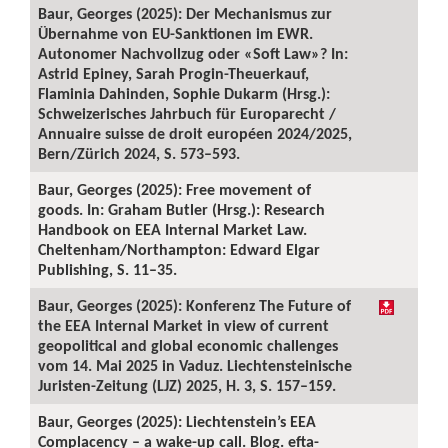
Baur, Georges (2025): Der Mechanismus zur
Übernahme von EU-Sanktionen im EWR.
Autonomer Nachvollzug oder «Soft Law»? In:
Astrid Epiney, Sarah Progin-Theuerkauf,
Flaminia Dahinden, Sophie Dukarm (Hrsg.):
Schweizerisches Jahrbuch für Europarecht /
Annuaire suisse de droit européen 2024/2025,
Bern/Zürich 2024, S. 573–593.
Baur, Georges (2025): Free movement of
goods. In: Graham Butler (Hrsg.): Research
Handbook on EEA Internal Market Law.
Cheltenham/Northampton: Edward Elgar
Publishing, S. 11–35.
Baur, Georges (2025): Konferenz The Future of
the EEA Internal Market in view of current
geopolitical and global economic challenges
vom 14. Mai 2025 in Vaduz. Liechtensteinische
Juristen-Zeitung (LJZ) 2025, H. 3, S. 157–159.
Baur, Georges (2025): Liechtenstein’s EEA
Complacency – a wake-up call. Blog. efta-