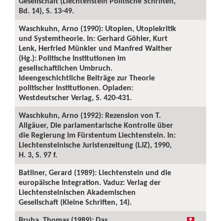
Gesellschaft (Liechtenstein Politische Schriften,
Bd. 14), S. 13-49.
Waschkuhn, Arno (1990): Utopien, Utopiekritik
und Systemtheorie. In: Gerhard Göhler, Kurt
Lenk, Herfried Münkler und Manfred Walther
(Hg.): Politische Institutionen im
gesellschaftlichen Umbruch.
Ideengeschichtliche Beiträge zur Theorie
politischer Institutionen. Opladen:
Westdeutscher Verlag, S. 420-431.
Waschkuhn, Arno (1992): Rezension von T.
Allgäuer, Die parlamentarische Kontrolle über
die Regierung im Fürstentum Liechtenstein. In:
Liechtensteinische Juristenzeitung (LJZ), 1990,
H. 3, S. 97 f.
Batliner, Gerard (1989): Liechtenstein und die
europäische Integration. Vaduz: Verlag der
Liechtensteinischen Akademischen
Gesellschaft (Kleine Schriften, 14).
Bruha, Thomas (1989): Das