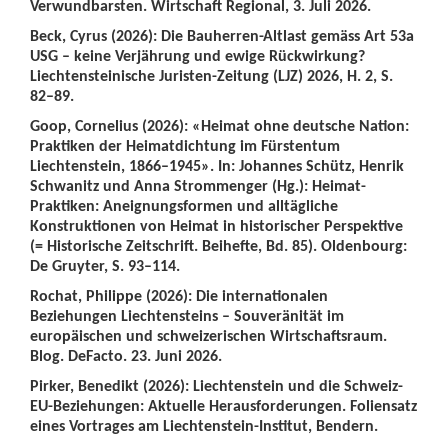
Verwundbarsten. Wirtschaft Regional, 3. Juli 2026.
Beck, Cyrus (2026): Die Bauherren-Altlast gemäss Art 53a
USG – keine Verjährung und ewige Rückwirkung?
Liechtensteinische Juristen-Zeitung (LJZ) 2026, H. 2, S.
82–89.
Goop, Cornelius (2026): «Heimat ohne deutsche Nation:
Praktiken der Heimatdichtung im Fürstentum
Liechtenstein, 1866–1945». In: Johannes Schütz, Henrik
Schwanitz und Anna Strommenger (Hg.): Heimat-
Praktiken: Aneignungsformen und alltägliche
Konstruktionen von Heimat in historischer Perspektive
(= Historische Zeitschrift. Beihefte, Bd. 85). Oldenbourg:
De Gruyter, S. 93–114.
Rochat, Philippe (2026): Die internationalen
Beziehungen Liechtensteins – Souveränität im
europäischen und schweizerischen Wirtschaftsraum.
Blog. DeFacto. 23. Juni 2026.
Pirker, Benedikt (2026): Liechtenstein und die Schweiz-
EU-Beziehungen: Aktuelle Herausforderungen. Foliensatz
eines Vortrages am Liechtenstein-Institut, Bendern.