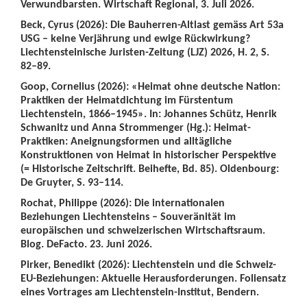
Verwundbarsten. Wirtschaft Regional, 3. Juli 2026.
Beck, Cyrus (2026): Die Bauherren-Altlast gemäss Art 53a
USG – keine Verjährung und ewige Rückwirkung?
Liechtensteinische Juristen-Zeitung (LJZ) 2026, H. 2, S.
82–89.
Goop, Cornelius (2026): «Heimat ohne deutsche Nation:
Praktiken der Heimatdichtung im Fürstentum
Liechtenstein, 1866–1945». In: Johannes Schütz, Henrik
Schwanitz und Anna Strommenger (Hg.): Heimat-
Praktiken: Aneignungsformen und alltägliche
Konstruktionen von Heimat in historischer Perspektive
(= Historische Zeitschrift. Beihefte, Bd. 85). Oldenbourg:
De Gruyter, S. 93–114.
Rochat, Philippe (2026): Die internationalen
Beziehungen Liechtensteins – Souveränität im
europäischen und schweizerischen Wirtschaftsraum.
Blog. DeFacto. 23. Juni 2026.
Pirker, Benedikt (2026): Liechtenstein und die Schweiz-
EU-Beziehungen: Aktuelle Herausforderungen. Foliensatz
eines Vortrages am Liechtenstein-Institut, Bendern.