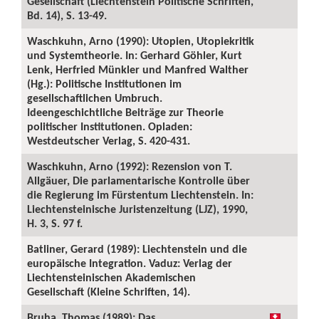
Gesellschaft (Liechtenstein Politische Schriften,
Bd. 14), S. 13-49.
Waschkuhn, Arno (1990): Utopien, Utopiekritik
und Systemtheorie. In: Gerhard Göhler, Kurt
Lenk, Herfried Münkler und Manfred Walther
(Hg.): Politische Institutionen im
gesellschaftlichen Umbruch.
Ideengeschichtliche Beiträge zur Theorie
politischer Institutionen. Opladen:
Westdeutscher Verlag, S. 420-431.
Waschkuhn, Arno (1992): Rezension von T.
Allgäuer, Die parlamentarische Kontrolle über
die Regierung im Fürstentum Liechtenstein. In:
Liechtensteinische Juristenzeitung (LJZ), 1990,
H. 3, S. 97 f.
Batliner, Gerard (1989): Liechtenstein und die
europäische Integration. Vaduz: Verlag der
Liechtensteinischen Akademischen
Gesellschaft (Kleine Schriften, 14).
Bruha, Thomas (1989): Das