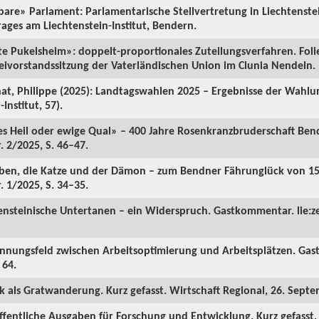
etbare» Parlament: Parlamentarische Stellvertretung in Liechtenst
rages am Liechtenstein-Institut, Bendern.
lte Pukelsheim»: doppelt-proportionales Zuteilungsverfahren. Foli
teivorstandssitzung der Vaterländischen Union im Clunia Nendeln.
chat, Philippe (2025): Landtagswahlen 2025 – Ergebnisse der Wahl
Institut, 57).
es Heil oder ewige Qual» – 400 Jahre Rosenkranzbruderschaft Ben
 2/2025, S. 46–47.
aben, die Katze und der Dämon – zum Bendner Fährunglück von 15
 1/2025, S. 34–35.
ensteinische Untertanen – ein Widerspruch. Gastkommentar. lie:ze
annungsfeld zwischen Arbeitsoptimierung und Arbeitsplätzen. Gast
 64.
tik als Gratwanderung. Kurz gefasst. Wirtschaft Regional, 26. Sept
öffentliche Ausgaben für Forschung und Entwicklung. Kurz gefasst. 