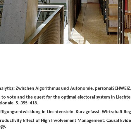
alytics: Zwischen Algorithmus und Autonomie. personalSCHWEIZ. 
t to vote and the quest for the optimal electoral system in Liechten
zionale, S. 395–418.
tigungsentwicklung in Liechtenstein. Kurz gefasst. Wirtschaft Regio
roductivity Effect of High Involvement Management: Causal Evid
gy.