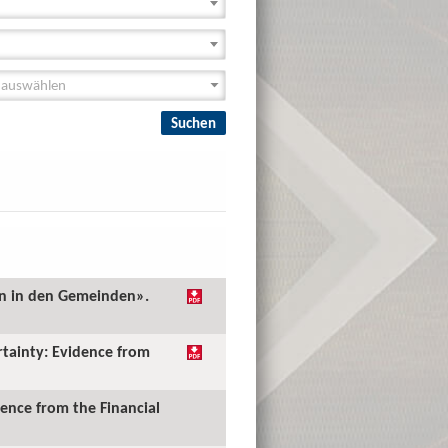
en in den Gemeinden».
rtainty: Evidence from
ence from the Financial