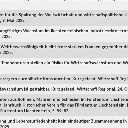
en für die Spaltung der Weltwirtschaft und wirtschaftspolitische U
, 9. Mai 2025.
 langfristiges Wachstum im liechtensteinischen Industriesektor tro
r 2025.
he Wettbewerbsfähigkeit bleibt trotz starkem Franken gegenüber d
r 2025.
e Temperaturen stellen ein Risiko für Wirtschaftswachstum und Wo
verärgern europäische Konsumenten. Kurz gefasst. Wirtschaft Regio
tswachstum ist gestaltbar. Kurz gefasst. Wirtschaft Regional, 24. 
amten aus Böhmen, Mähren und Schlesien im Fürstentum Liechtens
n: Jahrbuch Historischer Verein für das Fürstentum Liechtenstein, 
 Fürstentum Liechtenstein, S. 59–82.
ung und Lebenszufriedenheit: Kein eindeutiger Zusammenhang in 
 2025.