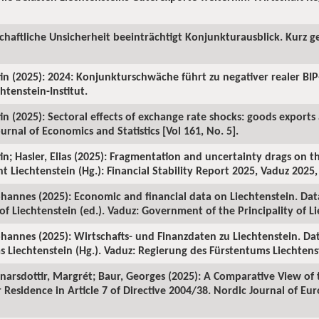
chaftliche Unsicherheit beeinträchtigt Konjunkturausblick. Kurz ge
in (2025): 2024: Konjunkturschwäche führt zu negativer realer BI
htenstein-Institut.
in (2025): Sectoral effects of exchange rate shocks: goods exports
urnal of Economics and Statistics [Vol 161, No. 5].
in; Hasler, Elias (2025): Fragmentation and uncertainty drags on t
 Liechtenstein (Hg.): Financial Stability Report 2025, Vaduz 2025,
annes (2025): Economic and financial data on Liechtenstein. Data
f Liechtenstein (ed.). Vaduz: Government of the Principality of Li
hannes (2025): Wirtschafts- und Finanzdaten zu Liechtenstein. Da
 Liechtenstein (Hg.). Vaduz: Regierung des Fürstentums Liechtens
 Einarsdottir, Margrét; Baur, Georges (2025): A Comparative View o
r Residence in Article 7 of Directive 2004/38. Nordic Journal of E