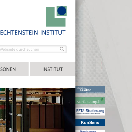
RSONEN
INSTITUT
KonSens