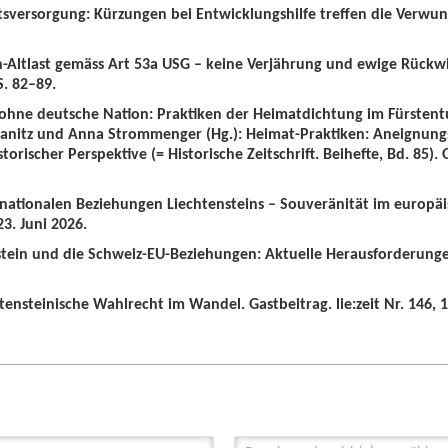
tsversorgung: Kürzungen bei Entwicklungshilfe treffen die Verwun
n-Altlast gemäss Art 53a USG – keine Verjährung und ewige Rückw
S. 82–89.
 ohne deutsche Nation: Praktiken der Heimatdichtung im Fürstent
wanitz und Anna Strommenger (Hg.): Heimat-Praktiken: Aneignung
orischer Perspektive (= Historische Zeitschrift. Beihefte, Bd. 85).
ernationalen Beziehungen Liechtensteins – Souveränität im europä
3. Juni 2026.
nstein und die Schweiz-EU-Beziehungen: Aktuelle Herausforderunge
tensteinische Wahlrecht im Wandel. Gastbeitrag. lie:zeit Nr. 146, 1