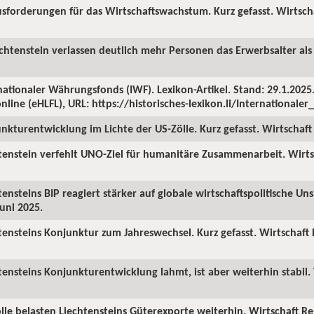
sforderungen für das Wirtschaftswachstum. Kurz gefasst. Wirtscha
echtenstein verlassen deutlich mehr Personen das Erwerbsalter als 
ationaler Währungsfonds (IWF). Lexikon-Artikel. Stand: 29.1.2025. 
nline (eHLFL), URL: https://historisches-lexikon.li/International
nkturentwicklung im Lichte der US-Zölle. Kurz gefasst. Wirtschaft 
tenstein verfehlt UNO-Ziel für humanitäre Zusammenarbeit. Wirts
ensteins BIP reagiert stärker auf globale wirtschaftspolitische Uns
Juni 2025.
tensteins Konjunktur zum Jahreswechsel. Kurz gefasst. Wirtschaft
tensteins Konjunkturentwicklung lahmt, ist aber weiterhin stabil. 
lle belasten Liechtensteins Güterexporte weiterhin. Wirtschaft R