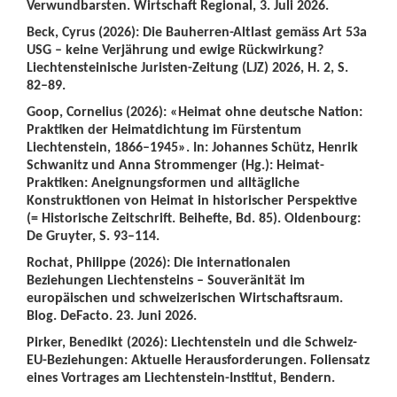
Verwundbarsten. Wirtschaft Regional, 3. Juli 2026.
Beck, Cyrus (2026): Die Bauherren-Altlast gemäss Art 53a
USG – keine Verjährung und ewige Rückwirkung?
Liechtensteinische Juristen-Zeitung (LJZ) 2026, H. 2, S.
82–89.
Goop, Cornelius (2026): «Heimat ohne deutsche Nation:
Praktiken der Heimatdichtung im Fürstentum
Liechtenstein, 1866–1945». In: Johannes Schütz, Henrik
Schwanitz und Anna Strommenger (Hg.): Heimat-
Praktiken: Aneignungsformen und alltägliche
Konstruktionen von Heimat in historischer Perspektive
(= Historische Zeitschrift. Beihefte, Bd. 85). Oldenbourg:
De Gruyter, S. 93–114.
Rochat, Philippe (2026): Die internationalen
Beziehungen Liechtensteins – Souveränität im
europäischen und schweizerischen Wirtschaftsraum.
Blog. DeFacto. 23. Juni 2026.
Pirker, Benedikt (2026): Liechtenstein und die Schweiz-
EU-Beziehungen: Aktuelle Herausforderungen. Foliensatz
eines Vortrages am Liechtenstein-Institut, Bendern.