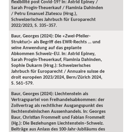
flexibilité post Covid-19? In: Astrid Epiney /
Sarah Progin-Theuerkauf / Flaminia Dahinden
/ Petru Emanuel Zlatescu (Hrsg.),
Schweizerisches Jahrbuch für Europarecht
2022/2023, S. 335–357.
Baur, Georges (2024): Die «Zwei-Pfeiler-
Struktur)» als Begriff des EWR-Rechts ... und
seine Anwendung auf das geplante
Abkommen Schweiz–EU. In: Astrid Epiney,
Sarah Progin-Theuerkauf, Flaminia Dahinden,
Sophie Dukarm (Hrsg.): Schweizerisches
Jahrbuch für Europarecht / Annuaire suisse de
droit européen 2023/2024, Bern/Zürich 2024,
S. 561–579.
Baur, Georges (2024): Liechtenstein als
Vertragspartei von Freihandelsabkommen: der
Zollvertrag als rechtlicher Ausgangspunkt des
liechtensteinischen Aussenhandels. In: Georges
Baur, Christian Frommelt und Fabian Frommelt
(Hg.): Die Beziehungen Liechtenstein–Schweiz.
Beiträge aus Anlass des 100-Jahr-Jubiläums des