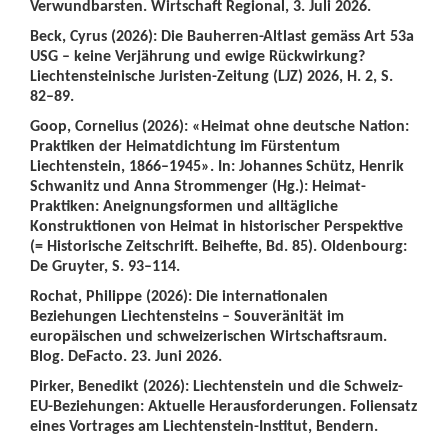
Verwundbarsten. Wirtschaft Regional, 3. Juli 2026.
Beck, Cyrus (2026): Die Bauherren-Altlast gemäss Art 53a
USG – keine Verjährung und ewige Rückwirkung?
Liechtensteinische Juristen-Zeitung (LJZ) 2026, H. 2, S.
82–89.
Goop, Cornelius (2026): «Heimat ohne deutsche Nation:
Praktiken der Heimatdichtung im Fürstentum
Liechtenstein, 1866–1945». In: Johannes Schütz, Henrik
Schwanitz und Anna Strommenger (Hg.): Heimat-
Praktiken: Aneignungsformen und alltägliche
Konstruktionen von Heimat in historischer Perspektive
(= Historische Zeitschrift. Beihefte, Bd. 85). Oldenbourg:
De Gruyter, S. 93–114.
Rochat, Philippe (2026): Die internationalen
Beziehungen Liechtensteins – Souveränität im
europäischen und schweizerischen Wirtschaftsraum.
Blog. DeFacto. 23. Juni 2026.
Pirker, Benedikt (2026): Liechtenstein und die Schweiz-
EU-Beziehungen: Aktuelle Herausforderungen. Foliensatz
eines Vortrages am Liechtenstein-Institut, Bendern.