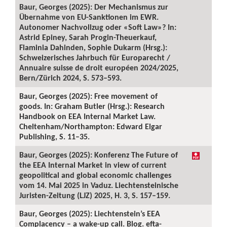
Baur, Georges (2025): Der Mechanismus zur
Übernahme von EU-Sanktionen im EWR.
Autonomer Nachvollzug oder «Soft Law»? In:
Astrid Epiney, Sarah Progin-Theuerkauf,
Flaminia Dahinden, Sophie Dukarm (Hrsg.):
Schweizerisches Jahrbuch für Europarecht /
Annuaire suisse de droit européen 2024/2025,
Bern/Zürich 2024, S. 573–593.
Baur, Georges (2025): Free movement of
goods. In: Graham Butler (Hrsg.): Research
Handbook on EEA Internal Market Law.
Cheltenham/Northampton: Edward Elgar
Publishing, S. 11–35.
Baur, Georges (2025): Konferenz The Future of
the EEA Internal Market in view of current
geopolitical and global economic challenges
vom 14. Mai 2025 in Vaduz. Liechtensteinische
Juristen-Zeitung (LJZ) 2025, H. 3, S. 157–159.
Baur, Georges (2025): Liechtenstein’s EEA
Complacency – a wake-up call. Blog. efta-