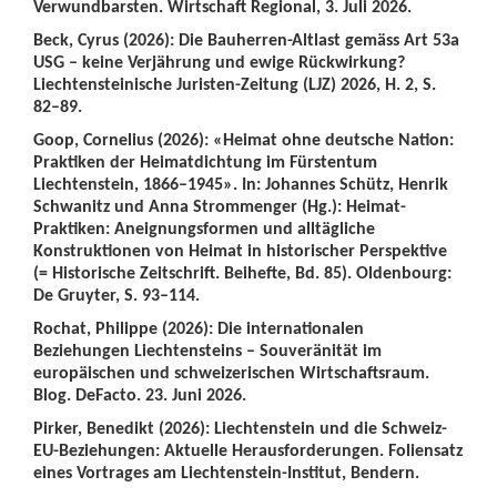
Verwundbarsten. Wirtschaft Regional, 3. Juli 2026.
Beck, Cyrus (2026): Die Bauherren-Altlast gemäss Art 53a
USG – keine Verjährung und ewige Rückwirkung?
Liechtensteinische Juristen-Zeitung (LJZ) 2026, H. 2, S.
82–89.
Goop, Cornelius (2026): «Heimat ohne deutsche Nation:
Praktiken der Heimatdichtung im Fürstentum
Liechtenstein, 1866–1945». In: Johannes Schütz, Henrik
Schwanitz und Anna Strommenger (Hg.): Heimat-
Praktiken: Aneignungsformen und alltägliche
Konstruktionen von Heimat in historischer Perspektive
(= Historische Zeitschrift. Beihefte, Bd. 85). Oldenbourg:
De Gruyter, S. 93–114.
Rochat, Philippe (2026): Die internationalen
Beziehungen Liechtensteins – Souveränität im
europäischen und schweizerischen Wirtschaftsraum.
Blog. DeFacto. 23. Juni 2026.
Pirker, Benedikt (2026): Liechtenstein und die Schweiz-
EU-Beziehungen: Aktuelle Herausforderungen. Foliensatz
eines Vortrages am Liechtenstein-Institut, Bendern.