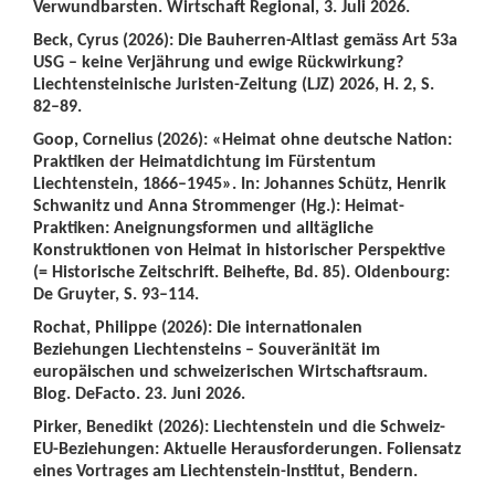
Verwundbarsten. Wirtschaft Regional, 3. Juli 2026.
Beck, Cyrus (2026): Die Bauherren-Altlast gemäss Art 53a
USG – keine Verjährung und ewige Rückwirkung?
Liechtensteinische Juristen-Zeitung (LJZ) 2026, H. 2, S.
82–89.
Goop, Cornelius (2026): «Heimat ohne deutsche Nation:
Praktiken der Heimatdichtung im Fürstentum
Liechtenstein, 1866–1945». In: Johannes Schütz, Henrik
Schwanitz und Anna Strommenger (Hg.): Heimat-
Praktiken: Aneignungsformen und alltägliche
Konstruktionen von Heimat in historischer Perspektive
(= Historische Zeitschrift. Beihefte, Bd. 85). Oldenbourg:
De Gruyter, S. 93–114.
Rochat, Philippe (2026): Die internationalen
Beziehungen Liechtensteins – Souveränität im
europäischen und schweizerischen Wirtschaftsraum.
Blog. DeFacto. 23. Juni 2026.
Pirker, Benedikt (2026): Liechtenstein und die Schweiz-
EU-Beziehungen: Aktuelle Herausforderungen. Foliensatz
eines Vortrages am Liechtenstein-Institut, Bendern.