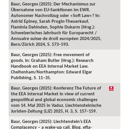
Baur, Georges (2025): Der Mechanismus zur
Übernahme von EU-Sanktionen im EWR.
Autonomer Nachvollzug oder «Soft Law»? In:
Astrid Epiney, Sarah Progin-Theuerkauf,
Flaminia Dahinden, Sophie Dukarm (Hrsg.):
Schweizerisches Jahrbuch für Europarecht /
Annuaire suisse de droit européen 2024/2025,
Bern/Zürich 2024, S. 573–593.
Baur, Georges (2025): Free movement of
goods. In: Graham Butler (Hrsg.): Research
Handbook on EEA Internal Market Law.
Cheltenham/Northampton: Edward Elgar
Publishing, S. 11–35.
Baur, Georges (2025): Konferenz The Future of
the EEA Internal Market in view of current
geopolitical and global economic challenges
vom 14. Mai 2025 in Vaduz. Liechtensteinische
Juristen-Zeitung (LJZ) 2025, H. 3, S. 157–159.
Baur, Georges (2025): Liechtenstein’s EEA
Complacency – a wake-up call. Blog. efta-