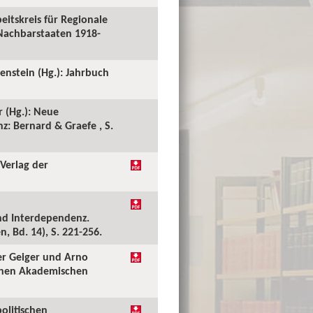
eitskreis für Regionale
 Nachbarstaaten 1918-
tenstein (Hg.): Jahrbuch
r (Hg.): Neue
z: Bernard & Graefe , S.
 Verlag der
und Interdependenz.
, Bd. 14), S. 221-256.
er Geiger und Arno
schen Akademischen
olitischen