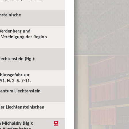
nsteinische
 Werdenberg und
e Vereinigung der Region
echtenstein (Hg.):
chlussgefahr zur
1, H. 2, S. 7-11.
stentum Liechtenstein
.
der Liechtensteinischen
 Michalsky (Hg.):
en Akademischen