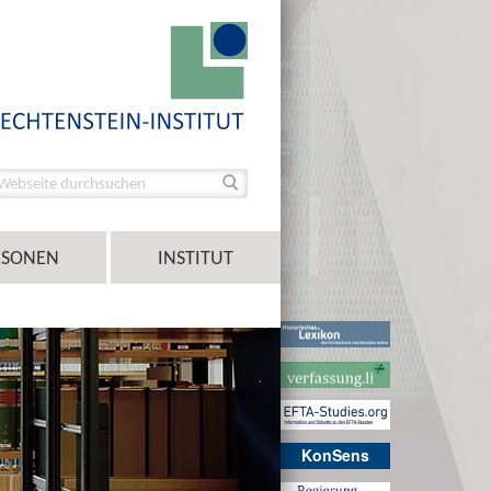
RSONEN
INSTITUT
KonSens