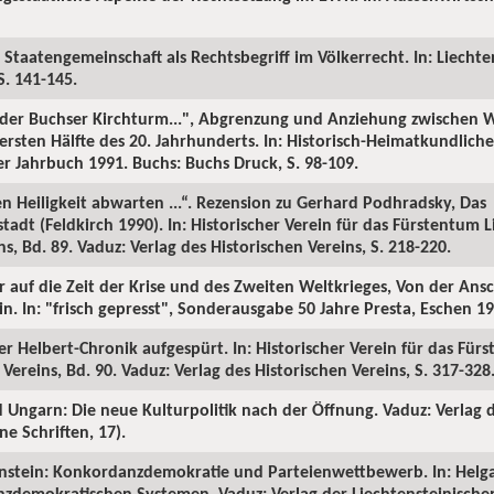
 Staatengemeinschaft als Rechtsbegriff im Völkerrecht. In: Liechte
S. 141-145.
ls der Buchser Kirchturm...", Abgrenzung und Anziehung zwischen
 ersten Hälfte des 20. Jahrhunderts. In: Historisch-Heimatkundlich
 Jahrbuch 1991. Buchs: Buchs Druck, S. 98-109.
en Heiligkeit abwarten ...“. Rezension zu Gerhard Podhradsky, Das
dt (Feldkirch 1990). In: Historischer Verein für das Fürstentum Li
s, Bd. 89. Vaduz: Verlag des Historischen Vereins, S. 218-220.
ter auf die Zeit der Krise und des Zweiten Weltkrieges, Von der Ans
n. In: "frisch gepresst", Sonderausgabe 50 Jahre Presta, Eschen 199
der Helbert-Chronik aufgespürt. In: Historischer Verein für das Für
Vereins, Bd. 90. Vaduz: Verlag des Historischen Vereins, S. 317-328
d Ungarn: Die neue Kulturpolitik nach der Öffnung. Vaduz: Verlag 
e Schriften, 17).
tenstein: Konkordanzdemokratie und Parteienwettbewerb. In: Helga
nzdemokratischen Systemen. Vaduz: Verlag der Liechtensteinisch