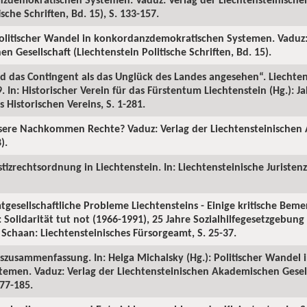
ische Schriften, Bd. 15), S. 133-157.
 Politischer Wandel in konkordanzdemokratischen Systemen. Vaduz:
 Gesellschaft (Liechtenstein Politische Schriften, Bd. 15).
ird das Contingent als das Unglück des Landes angesehen“. Liechte
 In: Historischer Verein für das Fürstentum Liechtenstein (Hg.): J
s Historischen Vereins, S. 1-281.
nsere Nachkommen Rechte? Vaduz: Verlag der Liechtensteinische
).
izrechtsordnung in Liechtenstein. In: Liechtensteinische Juristenze
esellschaftliche Probleme Liechtensteins - Einige kritische Bemer
 Solidarität tut not (1966-1991), 25 Jahre Sozialhilfegesetzgebun
 Schaan: Liechtensteinisches Fürsorgeamt, S. 25-37.
zusammenfassung. In: Helga Michalsky (Hg.): Politischer Wandel 
men. Vaduz: Verlag der Liechtensteinischen Akademischen Gesell
177-185.