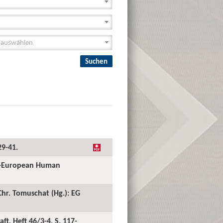
29-41.
ll-European Human
hr. Tomuschat (Hg.): EG
t, Heft 46/3-4, S. 117-