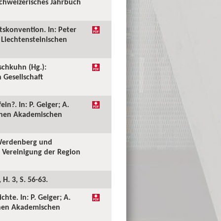
chweizerisches Jahrbuch
tskonvention. In: Peter
 Liechtensteinischen
schkuhn (Hg.):
 Gesellschaft
in?. In: P. Geiger; A.
schen Akademischen
 Werdenberg und
e Vereinigung der Region
H. 3, S. 56-63.
hte. In: P. Geiger; A.
schen Akademischen