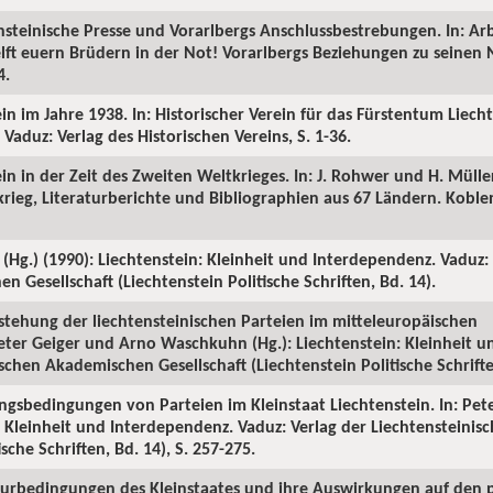
ensteinische Presse und Vorarlbergs Anschlussbestrebungen. In: Arb
elft euern Brüdern in der Not! Vorarlbergs Beziehungen zu seinen
4.
ein im Jahre 1938. In: Historischer Verein für das Fürstentum Liech
 Vaduz: Verlag des Historischen Vereins, S. 1-36.
ein in der Zeit des Zweiten Weltkrieges. In: J. Rohwer und H. Mülle
eg, Literaturberichte und Bibliographien aus 67 Ländern. Koblen
(Hg.) (1990): Liechtenstein: Kleinheit und Interdependenz. Vaduz:
 Gesellschaft (Liechtenstein Politische Schriften, Bd. 14).
tstehung der liechtensteinischen Parteien im mitteleuropäischen
eter Geiger und Arno Waschkuhn (Hg.): Liechtenstein: Kleinheit 
schen Akademischen Gesellschaft (Liechtenstein Politische Schriften
ngsbedingungen von Parteien im Kleinstaat Liechtenstein. In: Pet
: Kleinheit und Interdependenz. Vaduz: Verlag der Liechtensteini
ische Schriften, Bd. 14), S. 257-275.
urbedingungen des Kleinstaates und ihre Auswirkungen auf den p