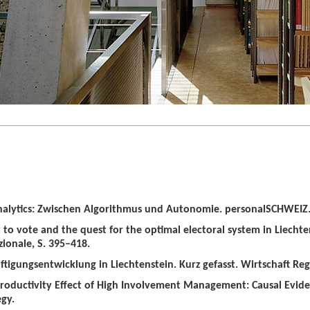
alytics: Zwischen Algorithmus und Autonomie. personalSCHWEIZ. 
t to vote and the quest for the optimal electoral system in Liechten
zionale, S. 395–418.
tigungsentwicklung in Liechtenstein. Kurz gefasst. Wirtschaft Regio
roductivity Effect of High Involvement Management: Causal Evid
gy.