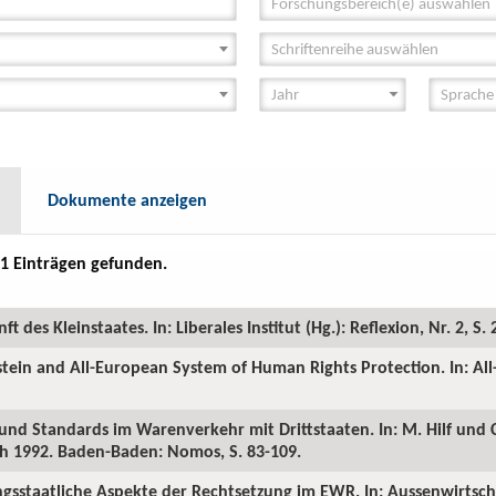
Forschungsbereich(e) auswählen
Schriftenreihe auswählen
Dokumente anzeigen
1 Einträgen gefunden.
 des Kleinstaates. In: Liberales Institut (Hg.): Reflexion, Nr. 2, S. 
stein and All-European System of Human Rights Protection. In: A
nd Standards im Warenverkehr mit Drittstaaten. In: M. Hilf und C
h 1992. Baden-Baden: Nomos, S. 83-109.
gsstaatliche Aspekte der Rechtsetzung im EWR. In: Aussenwirtschaf