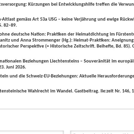
tsversorgung: Kürzungen bei Entwicklungshilfe treffen die Verwun
n-Altlast gemäss Art 53a USG – keine Verjährung und ewige Rückw
S. 82–89.
 ohne deutsche Nation: Praktiken der Heimatdichtung im Fürstent
wanitz und Anna Strommenger (Hg.): Heimat-Praktiken: Aneignung
orischer Perspektive (= Historische Zeitschrift. Beihefte, Bd. 85).
ernationalen Beziehungen Liechtensteins – Souveränität im europä
3. Juni 2026.
nstein und die Schweiz-EU-Beziehungen: Aktuelle Herausforderunge
tensteinische Wahlrecht im Wandel. Gastbeitrag. lie:zeit Nr. 146, 1