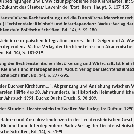
urbedingungen und Entwicklungsprobleme des Kleinstaates. In: S
 Zukunft des Staates/ L’avenir de l’Etat. Bern: Haupt, S. 137-155.
echtensteinische Rechtsordnung und die Europäische Menschenrech
) Liechtenstein: Kleinheit und Interdependenz. Vaduz: Verlag der
tenstein Politische Schriften, Bd. 14), S. 91-180.
tein im europäischen Integrationsprozess. In: P. Geiger und A. Wa
terdependenz. Vaduz: Verlag der Liechtensteinischen Akademischen
en, Bd. 14), S. 181-219.
ng der liechtensteinischen Bevölkerung und Wirtschaft: Ist klein fe
: Kleinheit und Interdependenz. Vaduz: Verlag der Liechtensteini
ische Schriften, Bd. 14), S. 277-295.
ls der Buchser Kirchturm...", Abgrenzung und Anziehung zwischen
 ersten Hälfte des 20. Jahrhunderts. In: Historisch-Heimatkundlich
 Jahrbuch 1991. Buchs: Buchs Druck, S. 98-109.
es Strudels, Liechtenstein im Zweiten Weltkrieg. In: Dufour, 1990, 
efahren und Anschlusstendenzen in der liechtensteinischen Geschic
: Kleinheit und Interdependenz. Vaduz Verlag der Liechtensteini
sche Schriften, Bd. 14), S. 51-90.