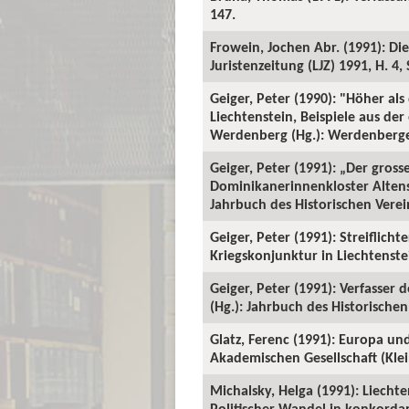
147.
Frowein, Jochen Abr. (1991): Die
Juristenzeitung (LJZ) 1991, H. 4, 
Geiger, Peter (1990): "Höher a
Liechtenstein, Beispiele aus der
Werdenberg (Hg.): Werdenberger
Geiger, Peter (1991): „Der gross
Dominikanerinnenkloster Altensta
Jahrbuch des Historischen Verein
Geiger, Peter (1991): Streiflich
Kriegskonjunktur in Liechtenstei
Geiger, Peter (1991): Verfasser 
(Hg.): Jahrbuch des Historischen 
Glatz, Ferenc (1991): Europa un
Akademischen Gesellschaft (Klein
Michalsky, Helga (1991): Liech
Politischer Wandel in konkorda