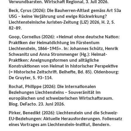
Verwundbarsten. Wirtschaft Regional, 3. Juli 2026.
Beck, Cyrus (2026): Die Bauherren-Altlast gemäss Art 53a
USG – keine Verjährung und ewige Rückwirkung?
Liechtensteinische Juristen-Zeitung (LJZ) 2026, H. 2, S.
82–89.
Goop, Cornelius (2026): «Heimat ohne deutsche Nation:
Praktiken der Heimatdichtung im Fürstentum
Liechtenstein, 1866–1945». In: Johannes Schütz, Henrik
Schwanitz und Anna Strommenger (Hg.): Heimat-
Praktiken: Aneignungsformen und alltägliche
Konstruktionen von Heimat in historischer Perspektive
(= Historische Zeitschrift. Beihefte, Bd. 85). Oldenbourg:
De Gruyter, S. 93–114.
Rochat, Philippe (2026): Die internationalen
Beziehungen Liechtensteins – Souveränität im
europäischen und schweizerischen Wirtschaftsraum.
Blog. DeFacto. 23. Juni 2026.
Pirker, Benedikt (2026): Liechtenstein und die Schweiz-
EU-Beziehungen: Aktuelle Herausforderungen. Foliensatz
eines Vortrages am Liechtenstein-Institut, Bendern.