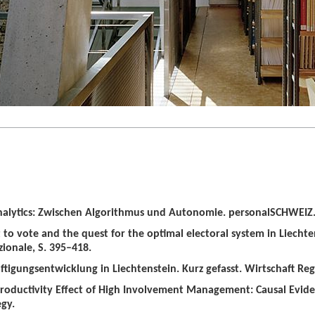
alytics: Zwischen Algorithmus und Autonomie. personalSCHWEIZ. 
t to vote and the quest for the optimal electoral system in Liechten
zionale, S. 395–418.
tigungsentwicklung in Liechtenstein. Kurz gefasst. Wirtschaft Regio
roductivity Effect of High Involvement Management: Causal Evid
gy.