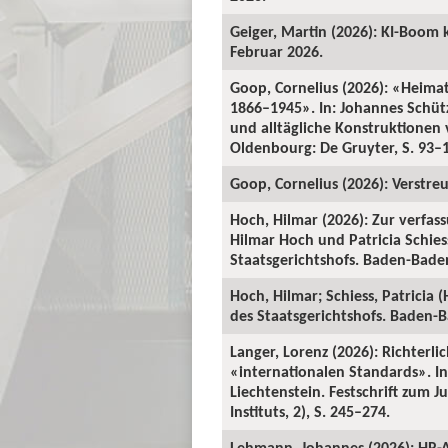
Geiger, Martin (2026): KI-Boom 
Februar 2026.
Goop, Cornelius (2026): «Heima
1866–1945». In: Johannes Schü
und alltägliche Konstruktionen v
Oldenbourg: De Gruyter, S. 93–
Goop, Cornelius (2026): Verstre
Hoch, Hilmar (2026): Zur verfas
Hilmar Hoch und Patricia Schiess
Staatsgerichtshofs. Baden-Baden:
Hoch, Hilmar; Schiess, Patricia 
des Staatsgerichtshofs. Baden-Ba
Langer, Lorenz (2026): Richterl
«internationalen Standards». In:
Liechtenstein. Festschrift zum 
Instituts, 2), S. 245–274.
Lehmann, Johannes (2026): HR-A