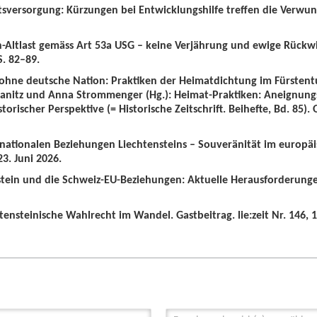
tsversorgung: Kürzungen bei Entwicklungshilfe treffen die Verwun
n-Altlast gemäss Art 53a USG – keine Verjährung und ewige Rückw
S. 82–89.
 ohne deutsche Nation: Praktiken der Heimatdichtung im Fürstent
wanitz und Anna Strommenger (Hg.): Heimat-Praktiken: Aneignung
orischer Perspektive (= Historische Zeitschrift. Beihefte, Bd. 85).
ernationalen Beziehungen Liechtensteins – Souveränität im europä
3. Juni 2026.
nstein und die Schweiz-EU-Beziehungen: Aktuelle Herausforderunge
tensteinische Wahlrecht im Wandel. Gastbeitrag. lie:zeit Nr. 146, 1