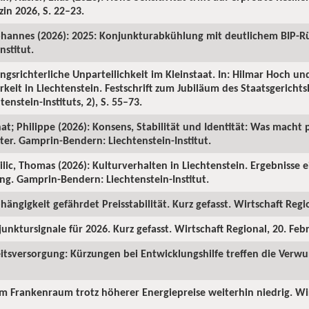
in 2026, S. 22–23.
ohannes (2026): 2025: Konjunkturabkühlung mit deutlichem BIP-R
nstitut.
ngsrichterliche Unparteilichkeit im Kleinstaat. In: Hilmar Hoch und
rkeit in Liechtenstein. Festschrift zum Jubiläum des Staatsgericht
enstein-Instituts, 2), S. 55–73.
hat; Philippe (2026): Konsens, Stabilität und Identität: Was macht p
ter. Gamprin-Bendern: Liechtenstein-Institut.
Milic, Thomas (2026): Kulturverhalten in Liechtenstein. Ergebnisse 
ng. Gamprin-Bendern: Liechtenstein-Institut.
hängigkeit gefährdet Preisstabilität. Kurz gefasst. Wirtschaft Regi
junktursignale für 2026. Kurz gefasst. Wirtschaft Regional, 20. Feb
itsversorgung: Kürzungen bei Entwicklungshilfe treffen die Verw
 im Frankenraum trotz höherer Energiepreise weiterhin niedrig. Wi