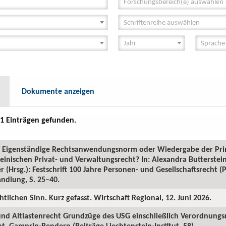
Forschungsbereich(e) auswählen
Schriftenreihe auswählen
Dokumente anzeigen
1 Einträgen gefunden.
GR: Eigenständige Rechtsanwendungsnorm oder Wiedergabe der Pr
inischen Privat- und Verwaltungsrecht? In: Alexandra Butterstein
 (Hrsg.): Festschrift 100 Jahre Personen- und Gesellschaftsrecht 
ndlung, S. 25–40.
htlichen Sinn. Kurz gefasst. Wirtschaft Regional, 12. Juni 2026.
 und Altlastenrecht Grundzüge des USG einschließlich Verordnungs
. Gamprin-Bendern (Beiträge Liechtenstein-Institut, 58).