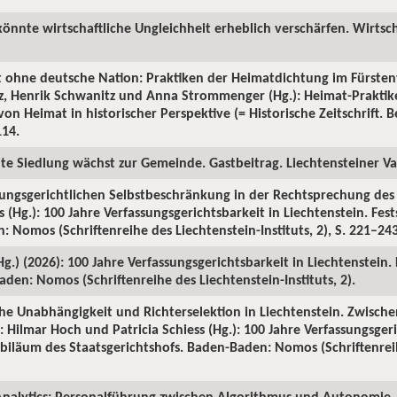
könnte wirtschaftliche Ungleichheit erheblich verschärfen. Wirtsch
t ohne deutsche Nation: Praktiken der Heimatdichtung im Fürsten
tz, Henrik Schwanitz und Anna Strommenger (Hg.): Heimat-Prakti
on Heimat in historischer Perspektive (= Historische Zeitschrift. Be
114.
ute Siedlung wächst zur Gemeinde. Gastbeitrag. Liechtensteiner Vat
sungsgerichtlichen Selbstbeschränkung in der Rechtsprechung des S
 (Hg.): 100 Jahre Verfassungsgerichtsbarkeit in Liechtenstein. Fes
 Nomos (Schriftenreihe des Liechtenstein-Instituts, 2), S. 221–243
(Hg.) (2026): 100 Jahre Verfassungsgerichtsbarkeit in Liechtenstein.
den: Nomos (Schriftenreihe des Liechtenstein-Instituts, 2).
iche Unabhängigkeit und Richterselektion in Liechtenstein. Zwische
 Hilmar Hoch und Patricia Schiess (Hg.): 100 Jahre Verfassungsgeri
Jubiläum des Staatsgerichtshofs. Baden-Baden: Nomos (Schriftenrei
nalytics: Personalführung zwischen Algorithmus und Autonomie. 