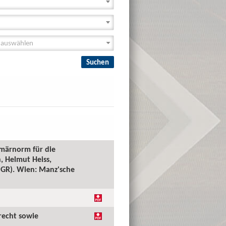
imärnorm für die
, Helmut Heiss,
(PGR). Wien: Manz'sche
recht sowie