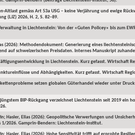
ren-Altlast gemäss Art 53a USG – keine Verjährung und ewige Rüc
ng (LJZ) 2026, H. 2, S. 82–89.
 Verwaltung in Liechtenstein: Von der «Guten Policey» bis zum EWR
as (2026): Methodendokument: Generierung eines liechtensteinisc
rend auf schweizerischen Preisdaten. Internes Manuskript zuhanden
ftigungsentwicklung in Liechtenstein. Kurz gefasst. Wirtschaft Reg
nktureinflüsse und Abhängigkeiten. Kurz gefasst. Wirtschaft Region
rkettenprobleme setzen globalen Güterhandel wieder unter Druck. 
z jüngstem BIP-Rückgang verzeichnet Liechtenstein seit 2019 ein 
026.
in; Hasler, Elias (2026): Geopolitische Verwerfungen und Unsicherh
us 1/2026. Gamprin-Bendern: Liechtenstein-Institut.
; Hasler, Elias (2026): Hohe Sensitivität trifft auf erprobte Resilie