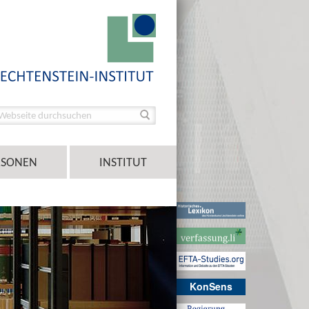
RSONEN
INSTITUT
KonSens