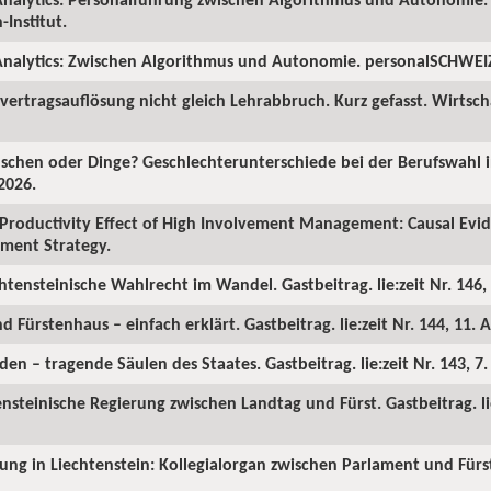
Institut.
nalytics: Zwischen Algorithmus und Autonomie. personalSCHWEIZ.
ertragsauflösung nicht gleich Lehrabbruch. Kurz gefasst. Wirtscha
chen oder Dinge? Geschlechterunterschiede bei der Berufswahl in
2026.
Productivity Effect of High Involvement Management: Causal Ev
ment Strategy.
chtensteinische Wahlrecht im Wandel. Gastbeitrag. lie:zeit Nr. 146, 
d Fürstenhaus – einfach erklärt. Gastbeitrag. lie:zeit Nr. 144, 11. A
en – tragende Säulen des Staates. Gastbeitrag. lie:zeit Nr. 143, 7
ensteinische Regierung zwischen Landtag und Fürst. Gastbeitrag. lie
rung in Liechtenstein: Kollegialorgan zwischen Parlament und Fürst