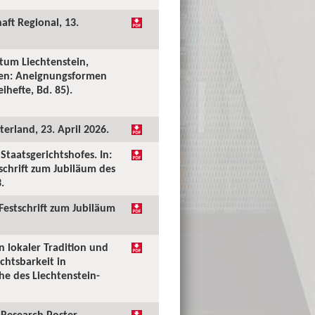
aft Regional, 13.
tum Liechtenstein,
ken: Aneignungsformen
ihefte, Bd. 85).
erland, 23. April 2026.
taatsgerichtshofes. In:
tschrift zum Jubiläum des
.
 Festschrift zum Jubiläum
n lokaler Tradition und
chtsbarkeit in
he des Liechtenstein-
Research Poster.