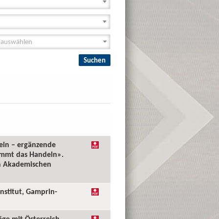
tein – ergänzende
ommt das Handeln».
en Akademischen
Institut, Gamprin-
äge mit Österreich