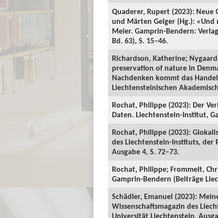
Quaderer, Rupert (2023): Neue Q
und Märten Geiger (Hg.): «Und
Meier. Gamprin-Bendern: Verlag 
Bd. 63), S. 15–46.
Richardson, Katherine; Nygaard,
preservation of nature in Denm
Nachdenken kommt das Handeln»
Liechtensteinischen Akademischen
Rochat, Philippe (2023): Der Ve
Daten. Liechtenstein-Institut, 
Rochat, Philippe (2023): Glokal
des Liechtenstein-Instituts, der
Ausgabe 4, S. 72–73.
Rochat, Philippe; Frommelt, Ch
Gamprin-Bendern (Beiträge Liech
Schädler, Emanuel (2023): Meine
Wissenschaftsmagazin des Liecht
Universität Liechtenstein, Ausga