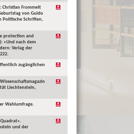
: Christian Frommelt
Geburtstag von Guido
Politische Schriften,
he protection and
.): «Und nach dem
ern: Verlag der
–222.
ffentlich zugänglichen
. Wissenschaftsmagazin
tät Liechtenstein,
der Wahlumfrage.
m Quadrat».
nstein und der