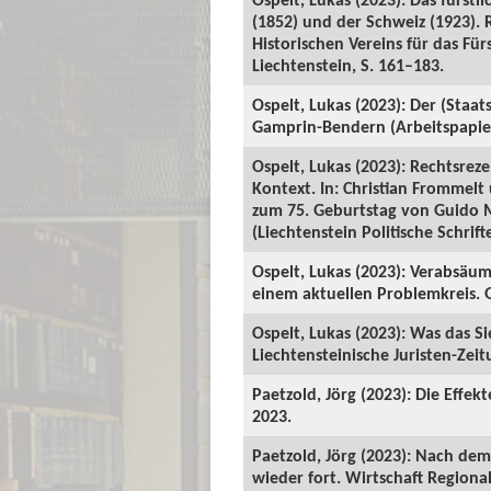
(1852) und der Schweiz (1923). 
Historischen Vereins für das Für
Liechtenstein, S. 161–183.
Ospelt, Lukas (2023): Der (Staat
Gamprin-Bendern (Arbeitspapiere
Ospelt, Lukas (2023): Rechtsrez
Kontext. In: Christian Frommel
zum 75. Geburtstag von Guido M
(Liechtenstein Politische Schrift
Ospelt, Lukas (2023): Verabsäum
einem aktuellen Problemkreis. G
Ospelt, Lukas (2023): Was das S
Liechtensteinische Juristen-Zeitu
Paetzold, Jörg (2023): Die Effek
2023.
Paetzold, Jörg (2023): Nach de
wieder fort. Wirtschaft Regiona