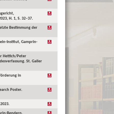
sgericht,
023, H. 1, S. 32–37.
esetzte Bestimmung der
ein-Institut, Gamprin-
er Hettich/Peter
esverfassung. St. Galler
förderung in
earch Poster.
 2023.
mprin-Bendern.