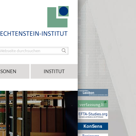
RSONEN
INSTITUT
KonSens