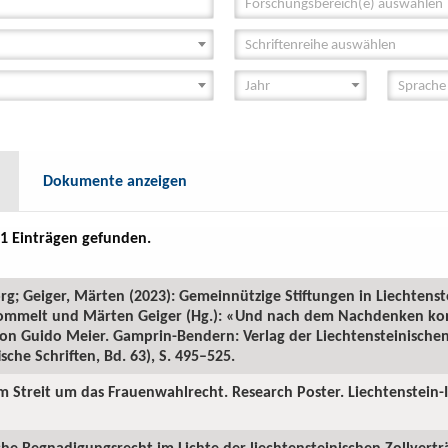
Forschungsbereich(e) auswählen
Schriftenreihe auswählen
Dokumente anzeigen
1 Einträgen gefunden.
rg; Geiger, Märten (2023): Gemeinnützige Stiftungen in Liechtens
n Frommelt und Märten Geiger (Hg.): «Und nach dem Nachdenken k
 von Guido Meier. Gamprin-Bendern: Verlag der Liechtensteinisch
ische Schriften, Bd. 63), S. 495–525.
im Streit um das Frauenwahlrecht. Research Poster. Liechtenstein-
iche Begnadigungsrecht im Lichte der liechtensteinischen Zollvertr