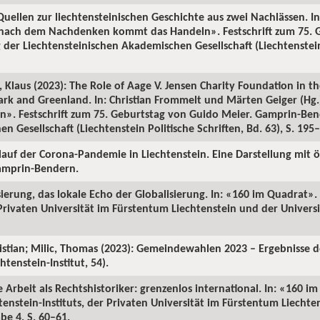
uellen zur liechtensteinischen Geschichte aus zwei Nachlässen. In
 nach dem Nachdenken kommt das Handeln». Festschrift zum 75. 
der Liechtensteinischen Akademischen Gesellschaft (Liechtenstein 
 Klaus (2023): The Role of Aage V. Jensen Charity Foundation in t
ark and Greenland. In: Christian Frommelt und Märten Geiger (Hg
. Festschrift zum 75. Geburtstag von Guido Meier. Gamprin-Bend
 Gesellschaft (Liechtenstein Politische Schriften, Bd. 63), S. 195
rlauf der Corona-Pandemie in Liechtenstein. Eine Darstellung mit ö
Gamprin-Bendern.
isierung, das lokale Echo der Globalisierung. In: «160 im Quadrat»
 Privaten Universität im Fürstentum Liechtenstein und der Universi
ristian; Milic, Thomas (2023): Gemeindewahlen 2023 – Ergebnisse 
tenstein-Institut, 54).
 Arbeit als Rechtshistoriker: grenzenlos international. In: «160 i
enstein-Instituts, der Privaten Universität im Fürstentum Liechte
be 4, S. 60–61.