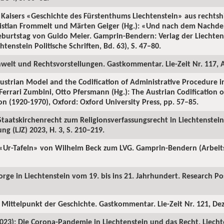
 Kaisers «Geschichte des Fürstenthums Liechtenstein» aus rechtshi
ristian Frommelt und Märten Geiger (Hg.): «Und nach dem Nach
Geburtstag von Guido Meier. Gamprin-Bendern: Verlag der Liechten
tenstein Politische Schriften, Bd. 63), S. 47–80.
nwelt und Rechtsvorstellungen. Gastkommentar. Lie-Zeit Nr. 117, 
ustrian Model and the Codification of Administrative Procedure in
Ferrari Zumbini, Otto Pfersmann (Hg.): The Austrian Codification o
on (1920-1970), Oxford: Oxford University Press, pp. 57–85.
taatskirchenrecht zum Religionsverfassungsrecht in Liechtenstein
ng (LJZ) 2023, H. 3, S. 210–219.
 «Ur-Tafeln» von Wilhelm Beck zum LVG. Gamprin-Bendern (Arbeits
rge in Liechtenstein vom 19. bis ins 21. Jahrhundert. Research Pos
 Mittelpunkt der Geschichte. Gastkommentar. Lie-Zeit Nr. 121, De
2023): Die Corona-Pandemie in Liechtenstein und das Recht. Liechte