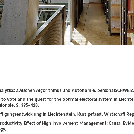
alytics: Zwischen Algorithmus und Autonomie. personalSCHWEIZ. 
t to vote and the quest for the optimal electoral system in Liechten
zionale, S. 395–418.
tigungsentwicklung in Liechtenstein. Kurz gefasst. Wirtschaft Regio
roductivity Effect of High Involvement Management: Causal Evid
gy.