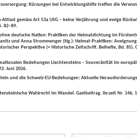
tsversorgung: Kürzungen bei Entwicklungshilfe treffen die Verwun
n-Altlast gemäss Art 53a USG – keine Verjährung und ewige Rückw
S. 82–89.
 ohne deutsche Nation: Praktiken der Heimatdichtung im Fürstent
wanitz und Anna Strommenger (Hg.): Heimat-Praktiken: Aneignung
orischer Perspektive (= Historische Zeitschrift. Beihefte, Bd. 85).
ernationalen Beziehungen Liechtensteins – Souveränität im europä
3. Juni 2026.
nstein und die Schweiz-EU-Beziehungen: Aktuelle Herausforderunge
tensteinische Wahlrecht im Wandel. Gastbeitrag. lie:zeit Nr. 146, 1