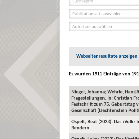
Publikationsart auswählen
Autor(en) auswählen
Webseitenresultate anzeigen
Es wurden 1911 Einträge von 191
Niegel, Johanna; Wehrle, Hansjö
Fragestellungen. In: Christia
Festschrift zum 75. Geburtstag
Gesellschaft (Liechtenstein Polit
Ospelt, Beat (2023): Das ‹Volk› 
Bendern.
Ospelt, Lukas (2023): Das fürstl