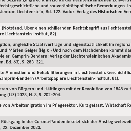
Rechtsgeschichtliche und souveränitätspolitische Bemerkungen. In
stentum Liechtenstein, Bd. 122. Vaduz: Verlag des Historischen Ve
s-)Notstand. Über einen schillernden Rechtsbegriff aus liechtenste
 Liechtenstein-Institut, 82).
eption, ungleiche Staatsverträge und Eigenstaatlichkeit im region
t und Märten Geiger (Hg.): «Und nach dem Nachdenken kommt das 
eier. Gamprin-Bendern: Verlag der Liechtensteinischen Akademis
en, Bd. 63), S. 283–321.
te Amnestien und Rehabilitierungen in Liechtenstein. Geschichtl
amprin-Bendern (Arbeitspapiere Liechtenstein-Institut, 81).
iezen von Bürgern und Häftlingen mit der Revolution von 1848 zu t
ng (LJZ) 2023, H. 3, S. 202–204.
te von Arbeitsmigration im Pflegesektor. Kurz gefasst. Wirtschaft 
m Rückgang in der Corona-Pandemie setzt sich der Anstieg weltwe
l, 22. Dezember 2023.