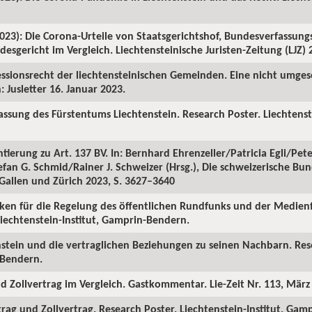
2023): Die Corona-Urteile von Staatsgerichtshof, Bundesverfassung
sgericht im Vergleich. Liechtensteinische Juristen-Zeitung (LJZ) 2
ezessionsrecht der liechtensteinischen Gemeinden. Eine nicht umg
: Jusletter 16. Januar 2023.
rfassung des Fürstentums Liechtenstein. Research Poster. Liechtenst
tierung zu Art. 137 BV. In: Bernhard Ehrenzeller/Patricia Egli/Pet
an G. Schmid/Rainer J. Schweizer (Hrsg.), Die schweizerische Bund
 Gallen und Zürich 2023, S. 3627–3640
lanken für die Regelung des öffentlichen Rundfunks und der Medien
Liechtenstein-Institut, Gamprin-Bendern.
tenstein und die vertraglichen Beziehungen zu seinen Nachbarn. Res
-Bendern.
und Zollvertrag im Vergleich. Gastkommentar. Lie-Zeit Nr. 113, März
rtrag und Zollvertrag. Research Poster. Liechtenstein-Institut, Ga