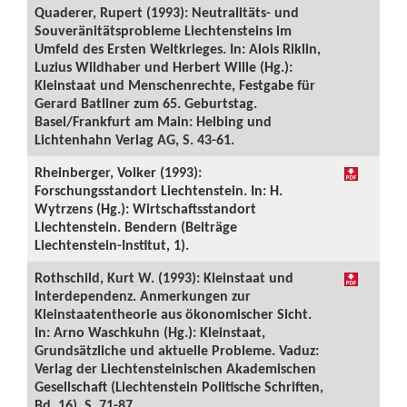
Quaderer, Rupert (1993): Neutralitäts- und
Souveränitätsprobleme Liechtensteins im
Umfeld des Ersten Weltkrieges. In: Alois Riklin,
Luzius Wildhaber und Herbert Wille (Hg.):
Kleinstaat und Menschenrechte, Festgabe für
Gerard Batliner zum 65. Geburtstag.
Basel/Frankfurt am Main: Helbing und
Lichtenhahn Verlag AG, S. 43-61.
Rheinberger, Volker (1993):
Forschungsstandort Liechtenstein. In: H.
Wytrzens (Hg.): Wirtschaftsstandort
Liechtenstein. Bendern (Beiträge
Liechtenstein-Institut, 1).
Rothschild, Kurt W. (1993): Kleinstaat und
Interdependenz. Anmerkungen zur
Kleinstaatentheorie aus ökonomischer Sicht.
In: Arno Waschkuhn (Hg.): Kleinstaat,
Grundsätzliche und aktuelle Probleme. Vaduz:
Verlag der Liechtensteinischen Akademischen
Gesellschaft (Liechtenstein Politische Schriften,
Bd. 16), S. 71-87.