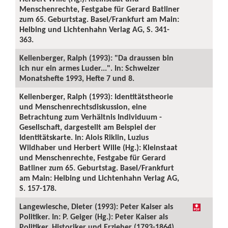
Menschenrechte, Festgabe für Gerard Batliner
zum 65. Geburtstag. Basel/Frankfurt am Main:
Helbing und Lichtenhahn Verlag AG, S. 341-
363.
Kellenberger, Ralph (1993): "Da draussen bin
ich nur ein armes Luder...". In: Schweizer
Monatshefte 1993, Hefte 7 und 8.
Kellenberger, Ralph (1993): Identitätstheorie
und Menschenrechtsdiskussion, eine
Betrachtung zum Verhältnis Individuum -
Gesellschaft, dargestellt am Beispiel der
Identitätskarte. In: Alois Riklin, Luzius
Wildhaber und Herbert Wille (Hg.): Kleinstaat
und Menschenrechte, Festgabe für Gerard
Batliner zum 65. Geburtstag. Basel/Frankfurt
am Main: Helbing und Lichtenhahn Verlag AG,
S. 157-178.
Langewiesche, Dieter (1993): Peter Kaiser als
Politiker. In: P. Geiger (Hg.): Peter Kaiser als
Politiker, Historiker und Erzieher (1793-1864).