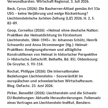
Verwundbarsten. Wirtschaft Regional, 3. Juli 2026.
Beck, Cyrus (2026): Die Bauherren-Altlast gemäss Art 53a
USG – keine Verjährung und ewige Rückwirkung?
Liechtensteinische Juristen-Zeitung (LJZ) 2026, H. 2, S.
82–89.
Goop, Cornelius (2026): «Heimat ohne deutsche Nation:
Praktiken der Heimatdichtung im Fürstentum
Liechtenstein, 1866–1945». In: Johannes Schütz, Henrik
Schwanitz und Anna Strommenger (Hg.): Heimat-
Praktiken: Aneignungsformen und alltägliche
Konstruktionen von Heimat in historischer Perspektive
(= Historische Zeitschrift. Beihefte, Bd. 85). Oldenbourg:
De Gruyter, S. 93–114.
Rochat, Philippe (2026): Die internationalen
Beziehungen Liechtensteins – Souveränität im
europäischen und schweizerischen Wirtschaftsraum.
Blog. DeFacto. 23. Juni 2026.
Pirker, Benedikt (2026): Liechtenstein und die Schweiz-
EU-Beziehungen: Aktuelle Herausforderungen. Foliensatz
eines Vortrages am Liechtenstein-Institut, Bendern.