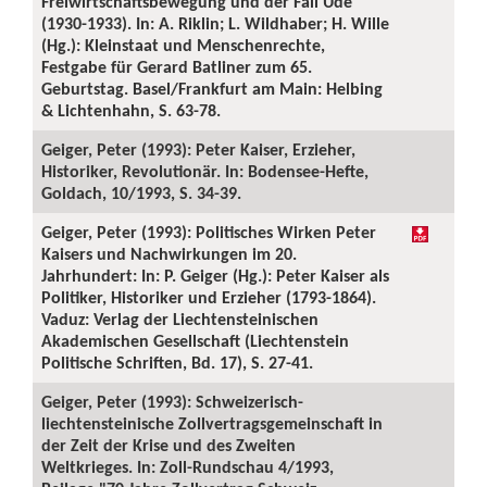
Freiwirtschaftsbewegung und der Fall Ude
(1930-1933). In: A. Riklin; L. Wildhaber; H. Wille
(Hg.): Kleinstaat und Menschenrechte,
Festgabe für Gerard Batliner zum 65.
Geburtstag. Basel/Frankfurt am Main: Helbing
& Lichtenhahn, S. 63-78.
Geiger, Peter (1993): Peter Kaiser, Erzieher,
Historiker, Revolutionär. In: Bodensee-Hefte,
Goldach, 10/1993, S. 34-39.
Geiger, Peter (1993): Politisches Wirken Peter
Kaisers und Nachwirkungen im 20.
Jahrhundert: In: P. Geiger (Hg.): Peter Kaiser als
Politiker, Historiker und Erzieher (1793-1864).
Vaduz: Verlag der Liechtensteinischen
Akademischen Gesellschaft (Liechtenstein
Politische Schriften, Bd. 17), S. 27-41.
Geiger, Peter (1993): Schweizerisch-
liechtensteinische Zollvertragsgemeinschaft in
der Zeit der Krise und des Zweiten
Weltkrieges. In: Zoll-Rundschau 4/1993,