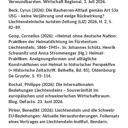
Verwundbarsten. Wirtschaft Regional, 3. Juli 2026.
Beck, Cyrus (2026): Die Bauherren-Altlast gemäss Art 53a
USG – keine Verjährung und ewige Rückwirkung?
Liechtensteinische Juristen-Zeitung (LJZ) 2026, H. 2, S.
82–89.
Goop, Cornelius (2026): «Heimat ohne deutsche Nation:
Praktiken der Heimatdichtung im Fürstentum
Liechtenstein, 1866–1945». In: Johannes Schütz, Henrik
Schwanitz und Anna Strommenger (Hg.): Heimat-
Praktiken: Aneignungsformen und alltägliche
Konstruktionen von Heimat in historischer Perspektive
(= Historische Zeitschrift. Beihefte, Bd. 85). Oldenbourg:
De Gruyter, S. 93–114.
Rochat, Philippe (2026): Die internationalen
Beziehungen Liechtensteins – Souveränität im
europäischen und schweizerischen Wirtschaftsraum.
Blog. DeFacto. 23. Juni 2026.
Pirker, Benedikt (2026): Liechtenstein und die Schweiz-
EU-Beziehungen: Aktuelle Herausforderungen. Foliensatz
eines Vortrages am Liechtenstein-Institut, Bendern.