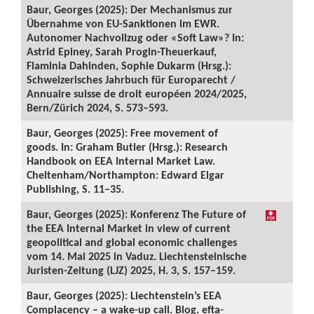
Baur, Georges (2025): Der Mechanismus zur
Übernahme von EU-Sanktionen im EWR.
Autonomer Nachvollzug oder «Soft Law»? In:
Astrid Epiney, Sarah Progin-Theuerkauf,
Flaminia Dahinden, Sophie Dukarm (Hrsg.):
Schweizerisches Jahrbuch für Europarecht /
Annuaire suisse de droit européen 2024/2025,
Bern/Zürich 2024, S. 573–593.
Baur, Georges (2025): Free movement of
goods. In: Graham Butler (Hrsg.): Research
Handbook on EEA Internal Market Law.
Cheltenham/Northampton: Edward Elgar
Publishing, S. 11–35.
Baur, Georges (2025): Konferenz The Future of
the EEA Internal Market in view of current
geopolitical and global economic challenges
vom 14. Mai 2025 in Vaduz. Liechtensteinische
Juristen-Zeitung (LJZ) 2025, H. 3, S. 157–159.
Baur, Georges (2025): Liechtenstein’s EEA
Complacency – a wake-up call. Blog. efta-