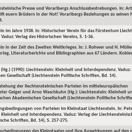
ensteinische Presse und Vorarlbergs Anschlussbestrebungen. In: Arb
elft euern Brüdern in der Not! Vorarlbergs Beziehungen zu seinen
4.
ein im Jahre 1938. In: Historischer Verein für das Fürstentum Liech
 Vaduz: Verlag des Historischen Vereins, S. 1-36.
ein in der Zeit des Zweiten Weltkrieges. In: J. Rohwer und H. Mülle
eg, Literaturberichte und Bibliographien aus 67 Ländern. Koblen
(Hg.) (1990): Liechtenstein: Kleinheit und Interdependenz. Vaduz:
 Gesellschaft (Liechtenstein Politische Schriften, Bd. 14).
tstehung der liechtensteinischen Parteien im mitteleuropäischen
eter Geiger und Arno Waschkuhn (Hg.): Liechtenstein: Kleinheit 
schen Akademischen Gesellschaft (Liechtenstein Politische Schriften
ngsbedingungen von Parteien im Kleinstaat Liechtenstein. In: Pet
: Kleinheit und Interdependenz. Vaduz: Verlag der Liechtensteini
ische Schriften, Bd. 14), S. 257-275.
urbedingungen des Kleinstaates und ihre Auswirkungen auf den p