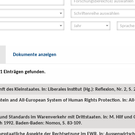
Forschungsbereich(e) auswählen
Schriftenreihe auswählen
Dokumente anzeigen
1 Einträgen gefunden.
 des Kleinstaates. In: Liberales Institut (Hg.): Reflexion, Nr. 2, S. 
stein and All-European System of Human Rights Protection. In: A
nd Standards im Warenverkehr mit Drittstaaten. In: M. Hilf und C
h 1992. Baden-Baden: Nomos, S. 83-109.
gsstaatliche Aspekte der Rechtsetzung im EWR. In: Aussenwirtschaf