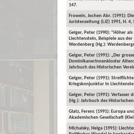
147.
Frowein, Jochen Abr. (1991): Die
Juristenzeitung (LJZ) 1991, H. 4, 
Geiger, Peter (1990): "Höher a
Liechtenstein, Beispiele aus der
Werdenberg (Hg.): Werdenberger
Geiger, Peter (1991): „Der gross
Dominikanerinnenkloster Altensta
Jahrbuch des Historischen Verein
Geiger, Peter (1991): Streiflich
Kriegskonjunktur in Liechtenstei
Geiger, Peter (1991): Verfasser 
(Hg.): Jahrbuch des Historischen 
Glatz, Ferenc (1991): Europa un
Akademischen Gesellschaft (Klein
Michalsky, Helga (1991): Liech
Politischer Wandel in konkorda