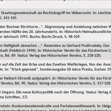
 Staatengemeinschaft als Rechtsbegriff im Völkerrecht. In: Liechte
S. 141-145.
ls der Buchser Kirchturm...", Abgrenzung und Anziehung zwischen
 ersten Hälfte des 20. Jahrhunderts. In: Historisch-Heimatkundlich
 Jahrbuch 1991. Buchs: Buchs Druck, S. 98-109.
en Heiligkeit abwarten ...“. Rezension zu Gerhard Podhradsky, Das
dt (Feldkirch 1990). In: Historischer Verein für das Fürstentum Li
s, Bd. 89. Vaduz: Verlag des Historischen Vereins, S. 218-220.
ter auf die Zeit der Krise und des Zweiten Weltkrieges, Von der Ans
n. In: "frisch gepresst", Sonderausgabe 50 Jahre Presta, Eschen 199
der Helbert-Chronik aufgespürt. In: Historischer Verein für das Für
Vereins, Bd. 90. Vaduz: Verlag des Historischen Vereins, S. 317-328
d Ungarn: Die neue Kulturpolitik nach der Öffnung. Vaduz: Verlag 
e Schriften, 17).
tenstein: Konkordanzdemokratie und Parteienwettbewerb. In: Helga
nzdemokratischen Systemen. Vaduz: Verlag der Liechtensteinisch