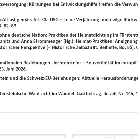
tsversorgung: Kürzungen bei Entwicklungshilfe treffen die Verwun
n-Altlast gemäss Art 53a USG – keine Verjährung und ewige Rückw
S. 82–89.
 ohne deutsche Nation: Praktiken der Heimatdichtung im Fürstent
wanitz und Anna Strommenger (Hg.): Heimat-Praktiken: Aneignung
orischer Perspektive (= Historische Zeitschrift. Beihefte, Bd. 85).
ernationalen Beziehungen Liechtensteins – Souveränität im europä
3. Juni 2026.
nstein und die Schweiz-EU-Beziehungen: Aktuelle Herausforderunge
tensteinische Wahlrecht im Wandel. Gastbeitrag. lie:zeit Nr. 146, 1