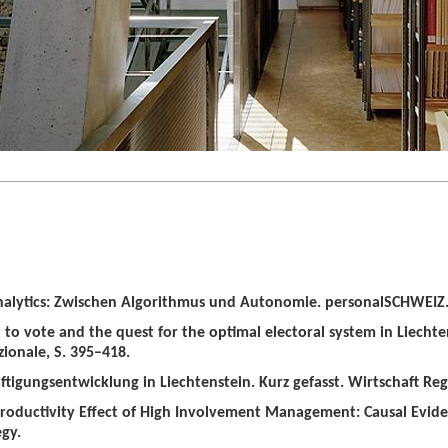
alytics: Zwischen Algorithmus und Autonomie. personalSCHWEIZ. 
t to vote and the quest for the optimal electoral system in Liechten
zionale, S. 395–418.
tigungsentwicklung in Liechtenstein. Kurz gefasst. Wirtschaft Regio
roductivity Effect of High Involvement Management: Causal Evid
gy.