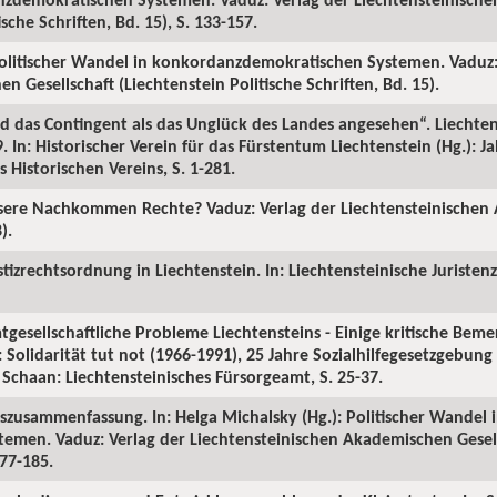
ische Schriften, Bd. 15), S. 133-157.
 Politischer Wandel in konkordanzdemokratischen Systemen. Vaduz:
 Gesellschaft (Liechtenstein Politische Schriften, Bd. 15).
ird das Contingent als das Unglück des Landes angesehen“. Liechte
 In: Historischer Verein für das Fürstentum Liechtenstein (Hg.): J
s Historischen Vereins, S. 1-281.
nsere Nachkommen Rechte? Vaduz: Verlag der Liechtensteinische
).
izrechtsordnung in Liechtenstein. In: Liechtensteinische Juristenze
esellschaftliche Probleme Liechtensteins - Einige kritische Bemer
 Solidarität tut not (1966-1991), 25 Jahre Sozialhilfegesetzgebun
 Schaan: Liechtensteinisches Fürsorgeamt, S. 25-37.
zusammenfassung. In: Helga Michalsky (Hg.): Politischer Wandel 
men. Vaduz: Verlag der Liechtensteinischen Akademischen Gesell
177-185.