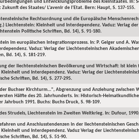
urbedingungen und Entwicklungsprobleme des Kleinstaates. In: S
 Zukunft des Staates/ L’avenir de l’Etat. Bern: Haupt, S. 137-155.
echtensteinische Rechtsordnung und die Europäische Menschenrech
) Liechtenstein: Kleinheit und Interdependenz. Vaduz: Verlag der
tenstein Politische Schriften, Bd. 14), S. 91-180.
tein im europäischen Integrationsprozess. In: P. Geiger und A. Wa
terdependenz. Vaduz: Verlag der Liechtensteinischen Akademischen
en, Bd. 14), S. 181-219.
ng der liechtensteinischen Bevölkerung und Wirtschaft: Ist klein fe
: Kleinheit und Interdependenz. Vaduz: Verlag der Liechtensteini
ische Schriften, Bd. 14), S. 277-295.
ls der Buchser Kirchturm...", Abgrenzung und Anziehung zwischen
 ersten Hälfte des 20. Jahrhunderts. In: Historisch-Heimatkundlich
 Jahrbuch 1991. Buchs: Buchs Druck, S. 98-109.
es Strudels, Liechtenstein im Zweiten Weltkrieg. In: Dufour, 1990, 
efahren und Anschlusstendenzen in der liechtensteinischen Geschic
: Kleinheit und Interdependenz. Vaduz Verlag der Liechtensteini
sche Schriften, Bd. 14), S. 51-90.