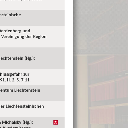
nsteinische
 Werdenberg und
e Vereinigung der Region
echtenstein (Hg.):
chlussgefahr zur
1, H. 2, S. 7-11.
stentum Liechtenstein
.
der Liechtensteinischen
 Michalsky (Hg.):
en Akademischen