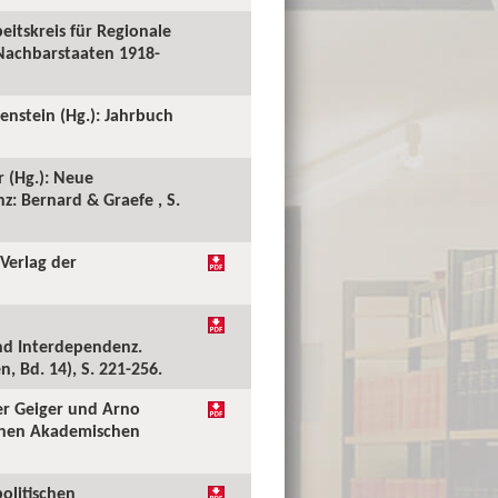
eitskreis für Regionale
 Nachbarstaaten 1918-
tenstein (Hg.): Jahrbuch
r (Hg.): Neue
z: Bernard & Graefe , S.
 Verlag der
und Interdependenz.
, Bd. 14), S. 221-256.
er Geiger und Arno
schen Akademischen
olitischen