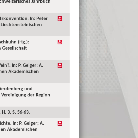
chweizerisches Jahrbuch
tskonvention. In: Peter
 Liechtensteinischen
schkuhn (Hg.):
 Gesellschaft
in?. In: P. Geiger; A.
schen Akademischen
 Werdenberg und
e Vereinigung der Region
H. 3, S. 56-63.
hte. In: P. Geiger; A.
schen Akademischen