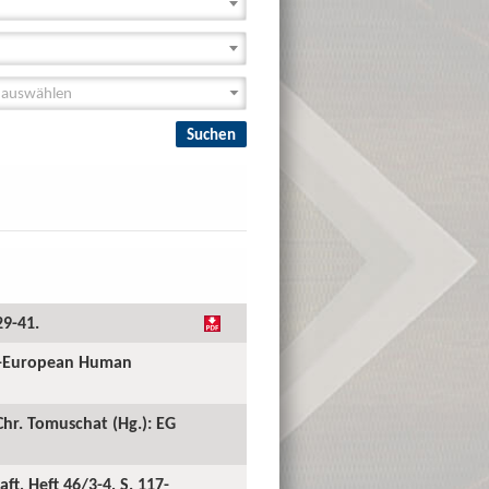
29-41.
ll-European Human
hr. Tomuschat (Hg.): EG
t, Heft 46/3-4, S. 117-