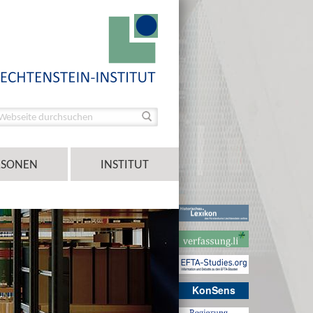
RSONEN
INSTITUT
KonSens