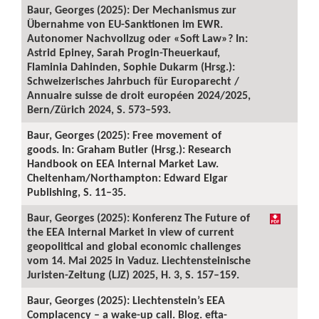
Baur, Georges (2025): Der Mechanismus zur
Übernahme von EU-Sanktionen im EWR.
Autonomer Nachvollzug oder «Soft Law»? In:
Astrid Epiney, Sarah Progin-Theuerkauf,
Flaminia Dahinden, Sophie Dukarm (Hrsg.):
Schweizerisches Jahrbuch für Europarecht /
Annuaire suisse de droit européen 2024/2025,
Bern/Zürich 2024, S. 573–593.
Baur, Georges (2025): Free movement of
goods. In: Graham Butler (Hrsg.): Research
Handbook on EEA Internal Market Law.
Cheltenham/Northampton: Edward Elgar
Publishing, S. 11–35.
Baur, Georges (2025): Konferenz The Future of
the EEA Internal Market in view of current
geopolitical and global economic challenges
vom 14. Mai 2025 in Vaduz. Liechtensteinische
Juristen-Zeitung (LJZ) 2025, H. 3, S. 157–159.
Baur, Georges (2025): Liechtenstein’s EEA
Complacency – a wake-up call. Blog. efta-