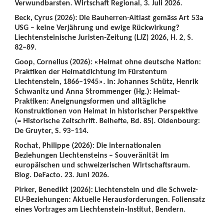
Verwundbarsten. Wirtschaft Regional, 3. Juli 2026.
Beck, Cyrus (2026): Die Bauherren-Altlast gemäss Art 53a
USG – keine Verjährung und ewige Rückwirkung?
Liechtensteinische Juristen-Zeitung (LJZ) 2026, H. 2, S.
82–89.
Goop, Cornelius (2026): «Heimat ohne deutsche Nation:
Praktiken der Heimatdichtung im Fürstentum
Liechtenstein, 1866–1945». In: Johannes Schütz, Henrik
Schwanitz und Anna Strommenger (Hg.): Heimat-
Praktiken: Aneignungsformen und alltägliche
Konstruktionen von Heimat in historischer Perspektive
(= Historische Zeitschrift. Beihefte, Bd. 85). Oldenbourg:
De Gruyter, S. 93–114.
Rochat, Philippe (2026): Die internationalen
Beziehungen Liechtensteins – Souveränität im
europäischen und schweizerischen Wirtschaftsraum.
Blog. DeFacto. 23. Juni 2026.
Pirker, Benedikt (2026): Liechtenstein und die Schweiz-
EU-Beziehungen: Aktuelle Herausforderungen. Foliensatz
eines Vortrages am Liechtenstein-Institut, Bendern.