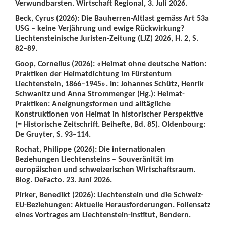
Verwundbarsten. Wirtschaft Regional, 3. Juli 2026.
Beck, Cyrus (2026): Die Bauherren-Altlast gemäss Art 53a
USG – keine Verjährung und ewige Rückwirkung?
Liechtensteinische Juristen-Zeitung (LJZ) 2026, H. 2, S.
82–89.
Goop, Cornelius (2026): «Heimat ohne deutsche Nation:
Praktiken der Heimatdichtung im Fürstentum
Liechtenstein, 1866–1945». In: Johannes Schütz, Henrik
Schwanitz und Anna Strommenger (Hg.): Heimat-
Praktiken: Aneignungsformen und alltägliche
Konstruktionen von Heimat in historischer Perspektive
(= Historische Zeitschrift. Beihefte, Bd. 85). Oldenbourg:
De Gruyter, S. 93–114.
Rochat, Philippe (2026): Die internationalen
Beziehungen Liechtensteins – Souveränität im
europäischen und schweizerischen Wirtschaftsraum.
Blog. DeFacto. 23. Juni 2026.
Pirker, Benedikt (2026): Liechtenstein und die Schweiz-
EU-Beziehungen: Aktuelle Herausforderungen. Foliensatz
eines Vortrages am Liechtenstein-Institut, Bendern.