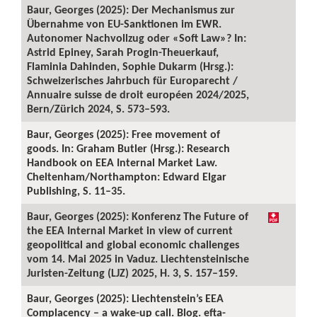
Baur, Georges (2025): Der Mechanismus zur
Übernahme von EU-Sanktionen im EWR.
Autonomer Nachvollzug oder «Soft Law»? In:
Astrid Epiney, Sarah Progin-Theuerkauf,
Flaminia Dahinden, Sophie Dukarm (Hrsg.):
Schweizerisches Jahrbuch für Europarecht /
Annuaire suisse de droit européen 2024/2025,
Bern/Zürich 2024, S. 573–593.
Baur, Georges (2025): Free movement of
goods. In: Graham Butler (Hrsg.): Research
Handbook on EEA Internal Market Law.
Cheltenham/Northampton: Edward Elgar
Publishing, S. 11–35.
Baur, Georges (2025): Konferenz The Future of
the EEA Internal Market in view of current
geopolitical and global economic challenges
vom 14. Mai 2025 in Vaduz. Liechtensteinische
Juristen-Zeitung (LJZ) 2025, H. 3, S. 157–159.
Baur, Georges (2025): Liechtenstein’s EEA
Complacency – a wake-up call. Blog. efta-