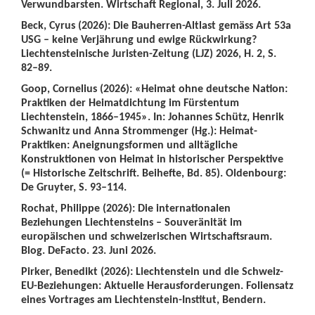
Verwundbarsten. Wirtschaft Regional, 3. Juli 2026.
Beck, Cyrus (2026): Die Bauherren-Altlast gemäss Art 53a
USG – keine Verjährung und ewige Rückwirkung?
Liechtensteinische Juristen-Zeitung (LJZ) 2026, H. 2, S.
82–89.
Goop, Cornelius (2026): «Heimat ohne deutsche Nation:
Praktiken der Heimatdichtung im Fürstentum
Liechtenstein, 1866–1945». In: Johannes Schütz, Henrik
Schwanitz und Anna Strommenger (Hg.): Heimat-
Praktiken: Aneignungsformen und alltägliche
Konstruktionen von Heimat in historischer Perspektive
(= Historische Zeitschrift. Beihefte, Bd. 85). Oldenbourg:
De Gruyter, S. 93–114.
Rochat, Philippe (2026): Die internationalen
Beziehungen Liechtensteins – Souveränität im
europäischen und schweizerischen Wirtschaftsraum.
Blog. DeFacto. 23. Juni 2026.
Pirker, Benedikt (2026): Liechtenstein und die Schweiz-
EU-Beziehungen: Aktuelle Herausforderungen. Foliensatz
eines Vortrages am Liechtenstein-Institut, Bendern.