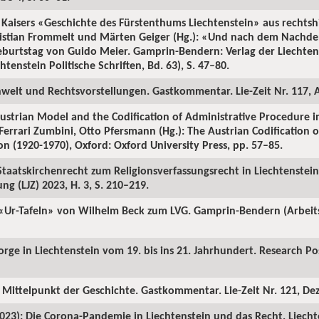
 Kaisers «Geschichte des Fürstenthums Liechtenstein» aus rechtshi
ristian Frommelt und Märten Geiger (Hg.): «Und nach dem Nach
Geburtstag von Guido Meier. Gamprin-Bendern: Verlag der Liechten
tenstein Politische Schriften, Bd. 63), S. 47–80.
nwelt und Rechtsvorstellungen. Gastkommentar. Lie-Zeit Nr. 117, 
ustrian Model and the Codification of Administrative Procedure in
Ferrari Zumbini, Otto Pfersmann (Hg.): The Austrian Codification o
on (1920-1970), Oxford: Oxford University Press, pp. 57–85.
taatskirchenrecht zum Religionsverfassungsrecht in Liechtenstein
ng (LJZ) 2023, H. 3, S. 210–219.
 «Ur-Tafeln» von Wilhelm Beck zum LVG. Gamprin-Bendern (Arbeits
rge in Liechtenstein vom 19. bis ins 21. Jahrhundert. Research Pos
 Mittelpunkt der Geschichte. Gastkommentar. Lie-Zeit Nr. 121, De
2023): Die Corona-Pandemie in Liechtenstein und das Recht. Liechte