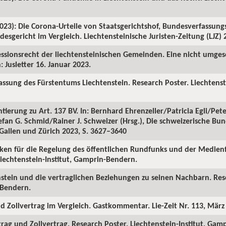
2023): Die Corona-Urteile von Staatsgerichtshof, Bundesverfassung
sgericht im Vergleich. Liechtensteinische Juristen-Zeitung (LJZ) 2
ezessionsrecht der liechtensteinischen Gemeinden. Eine nicht umg
: Jusletter 16. Januar 2023.
rfassung des Fürstentums Liechtenstein. Research Poster. Liechtenst
tierung zu Art. 137 BV. In: Bernhard Ehrenzeller/Patricia Egli/Pet
an G. Schmid/Rainer J. Schweizer (Hrsg.), Die schweizerische Bund
 Gallen und Zürich 2023, S. 3627–3640
lanken für die Regelung des öffentlichen Rundfunks und der Medien
Liechtenstein-Institut, Gamprin-Bendern.
tenstein und die vertraglichen Beziehungen zu seinen Nachbarn. Res
-Bendern.
und Zollvertrag im Vergleich. Gastkommentar. Lie-Zeit Nr. 113, März
rtrag und Zollvertrag. Research Poster. Liechtenstein-Institut, Ga