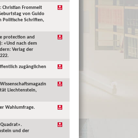
: Christian Frommelt
Geburtstag von Guido
Politische Schriften,
he protection and
.): «Und nach dem
ern: Verlag der
–222.
ffentlich zugänglichen
. Wissenschaftsmagazin
tät Liechtenstein,
der Wahlumfrage.
m Quadrat».
nstein und der