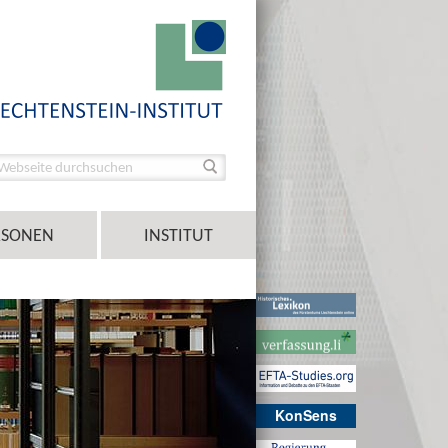
RSONEN
INSTITUT
KonSens