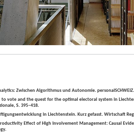
alytics: Zwischen Algorithmus und Autonomie. personalSCHWEIZ. 
t to vote and the quest for the optimal electoral system in Liechten
zionale, S. 395–418.
tigungsentwicklung in Liechtenstein. Kurz gefasst. Wirtschaft Regio
roductivity Effect of High Involvement Management: Causal Evid
gy.