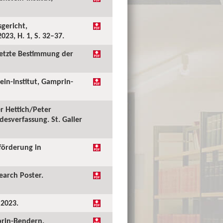
sgericht,
023, H. 1, S. 32–37.
esetzte Bestimmung der
ein-Institut, Gamprin-
er Hettich/Peter
esverfassung. St. Galler
förderung in
earch Poster.
 2023.
mprin-Bendern.