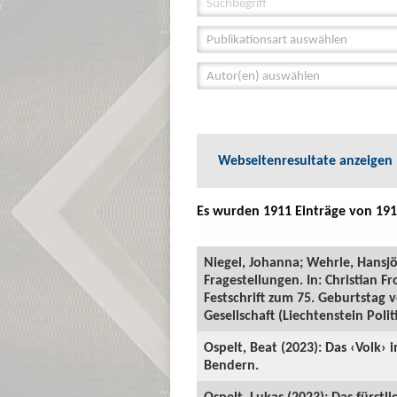
Publikationsart auswählen
Autor(en) auswählen
Webseitenresultate anzeigen
Es wurden 1911 Einträge von 191
Niegel, Johanna; Wehrle, Hansjö
Fragestellungen. In: Christia
Festschrift zum 75. Geburtstag
Gesellschaft (Liechtenstein Polit
Ospelt, Beat (2023): Das ‹Volk› 
Bendern.
Ospelt, Lukas (2023): Das fürstl