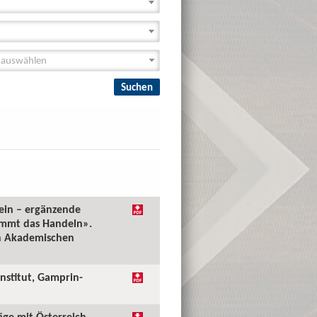
tein – ergänzende
ommt das Handeln».
en Akademischen
Institut, Gamprin-
äge mit Österreich