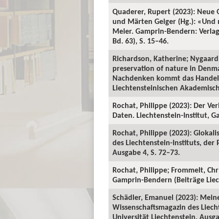
Quaderer, Rupert (2023): Neue Q
und Märten Geiger (Hg.): «Und
Meier. Gamprin-Bendern: Verlag 
Bd. 63), S. 15–46.
Richardson, Katherine; Nygaard,
preservation of nature in Denm
Nachdenken kommt das Handeln»
Liechtensteinischen Akademischen
Rochat, Philippe (2023): Der Ve
Daten. Liechtenstein-Institut, 
Rochat, Philippe (2023): Glokal
des Liechtenstein-Instituts, der
Ausgabe 4, S. 72–73.
Rochat, Philippe; Frommelt, Ch
Gamprin-Bendern (Beiträge Liech
Schädler, Emanuel (2023): Meine
Wissenschaftsmagazin des Liecht
Universität Liechtenstein, Ausga