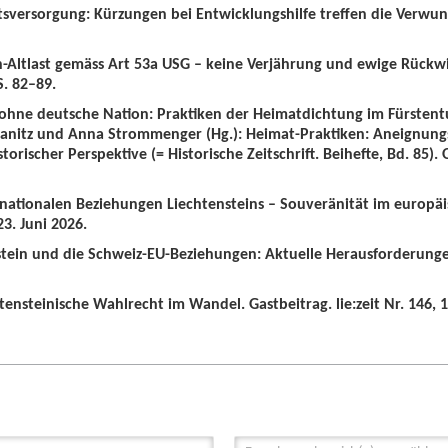
tsversorgung: Kürzungen bei Entwicklungshilfe treffen die Verwun
n-Altlast gemäss Art 53a USG – keine Verjährung und ewige Rückw
S. 82–89.
 ohne deutsche Nation: Praktiken der Heimatdichtung im Fürstent
wanitz und Anna Strommenger (Hg.): Heimat-Praktiken: Aneignung
orischer Perspektive (= Historische Zeitschrift. Beihefte, Bd. 85).
ernationalen Beziehungen Liechtensteins – Souveränität im europä
3. Juni 2026.
nstein und die Schweiz-EU-Beziehungen: Aktuelle Herausforderunge
tensteinische Wahlrecht im Wandel. Gastbeitrag. lie:zeit Nr. 146, 1