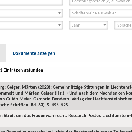
Forschungsbereich(e) auswählen
Schriftenreihe auswählen
Dokumente anzeigen
1 Einträgen gefunden.
rg; Geiger, Märten (2023): Gemeinnützige Stiftungen in Liechtens
n Frommelt und Märten Geiger (Hg.): «Und nach dem Nachdenken k
 von Guido Meier. Gamprin-Bendern: Verlag der Liechtensteinisch
ische Schriften, Bd. 63), S. 495–525.
im Streit um das Frauenwahlrecht. Research Poster. Liechtenstein-
iche Begnadigungsrecht im Lichte der liechtensteinischen Zollvertr