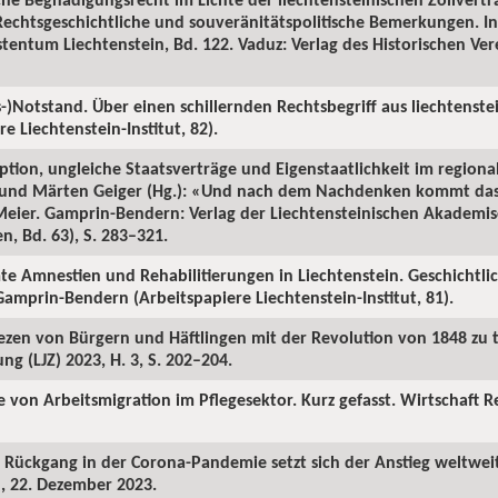
Rechtsgeschichtliche und souveränitätspolitische Bemerkungen. In
stentum Liechtenstein, Bd. 122. Vaduz: Verlag des Historischen Ve
s-)Notstand. Über einen schillernden Rechtsbegriff aus liechtenste
 Liechtenstein-Institut, 82).
eption, ungleiche Staatsverträge und Eigenstaatlichkeit im region
t und Märten Geiger (Hg.): «Und nach dem Nachdenken kommt das 
eier. Gamprin-Bendern: Verlag der Liechtensteinischen Akademis
en, Bd. 63), S. 283–321.
te Amnestien und Rehabilitierungen in Liechtenstein. Geschichtl
amprin-Bendern (Arbeitspapiere Liechtenstein-Institut, 81).
iezen von Bürgern und Häftlingen mit der Revolution von 1848 zu t
ng (LJZ) 2023, H. 3, S. 202–204.
te von Arbeitsmigration im Pflegesektor. Kurz gefasst. Wirtschaft 
m Rückgang in der Corona-Pandemie setzt sich der Anstieg weltwe
l, 22. Dezember 2023.