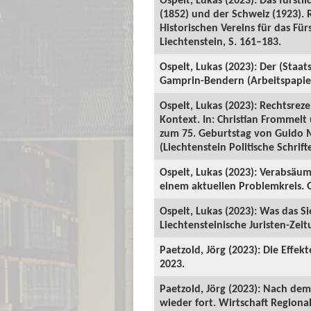
(1852) und der Schweiz (1923). 
Historischen Vereins für das Für
Liechtenstein, S. 161–183.
Ospelt, Lukas (2023): Der (Staat
Gamprin-Bendern (Arbeitspapiere
Ospelt, Lukas (2023): Rechtsrez
Kontext. In: Christian Frommel
zum 75. Geburtstag von Guido M
(Liechtenstein Politische Schrift
Ospelt, Lukas (2023): Verabsäum
einem aktuellen Problemkreis. G
Ospelt, Lukas (2023): Was das S
Liechtensteinische Juristen-Zeitu
Paetzold, Jörg (2023): Die Effek
2023.
Paetzold, Jörg (2023): Nach de
wieder fort. Wirtschaft Regiona