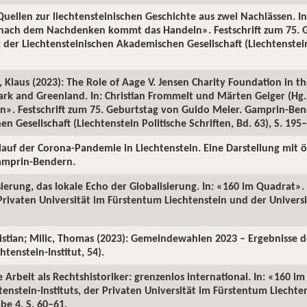
uellen zur liechtensteinischen Geschichte aus zwei Nachlässen. In
 nach dem Nachdenken kommt das Handeln». Festschrift zum 75. 
der Liechtensteinischen Akademischen Gesellschaft (Liechtenstein 
 Klaus (2023): The Role of Aage V. Jensen Charity Foundation in t
ark and Greenland. In: Christian Frommelt und Märten Geiger (Hg
. Festschrift zum 75. Geburtstag von Guido Meier. Gamprin-Bend
 Gesellschaft (Liechtenstein Politische Schriften, Bd. 63), S. 195
rlauf der Corona-Pandemie in Liechtenstein. Eine Darstellung mit ö
Gamprin-Bendern.
isierung, das lokale Echo der Globalisierung. In: «160 im Quadrat»
 Privaten Universität im Fürstentum Liechtenstein und der Universi
ristian; Milic, Thomas (2023): Gemeindewahlen 2023 – Ergebnisse 
tenstein-Institut, 54).
 Arbeit als Rechtshistoriker: grenzenlos international. In: «160 i
enstein-Instituts, der Privaten Universität im Fürstentum Liechte
be 4, S. 60–61.