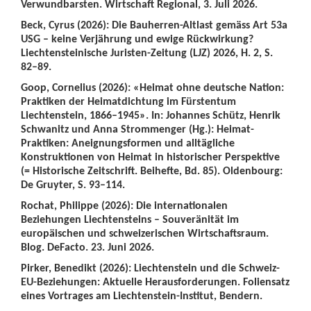
Verwundbarsten. Wirtschaft Regional, 3. Juli 2026.
Beck, Cyrus (2026): Die Bauherren-Altlast gemäss Art 53a
USG – keine Verjährung und ewige Rückwirkung?
Liechtensteinische Juristen-Zeitung (LJZ) 2026, H. 2, S.
82–89.
Goop, Cornelius (2026): «Heimat ohne deutsche Nation:
Praktiken der Heimatdichtung im Fürstentum
Liechtenstein, 1866–1945». In: Johannes Schütz, Henrik
Schwanitz und Anna Strommenger (Hg.): Heimat-
Praktiken: Aneignungsformen und alltägliche
Konstruktionen von Heimat in historischer Perspektive
(= Historische Zeitschrift. Beihefte, Bd. 85). Oldenbourg:
De Gruyter, S. 93–114.
Rochat, Philippe (2026): Die internationalen
Beziehungen Liechtensteins – Souveränität im
europäischen und schweizerischen Wirtschaftsraum.
Blog. DeFacto. 23. Juni 2026.
Pirker, Benedikt (2026): Liechtenstein und die Schweiz-
EU-Beziehungen: Aktuelle Herausforderungen. Foliensatz
eines Vortrages am Liechtenstein-Institut, Bendern.